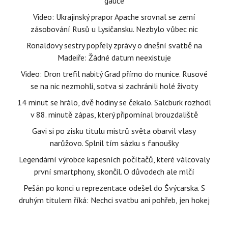
gauče
Video: Ukrajinský prapor Apache srovnal se zemí
zásobování Rusů u Lysičansku. Nezbylo vůbec nic
Ronaldovy sestry popřely zprávy o dnešní svatbě na
Madeiře: Žádné datum neexistuje
Video: Dron trefil nabitý Grad přímo do munice. Rusové
se na nic nezmohli, sotva si zachránili holé životy
14 minut se hrálo, dvě hodiny se čekalo. Salcburk rozhodl
v 88. minutě zápas, který připomínal brouzdaliště
Gavi si po zisku titulu mistrů světa obarvil vlasy
narůžovo. Splnil tím sázku s fanoušky
Legendární výrobce kapesních počítačů, které válcovaly
první smartphony, skončil. O důvodech ale mlčí
Pešán po konci u reprezentace odešel do Švýcarska. S
druhým titulem říká: Nechci svatbu ani pohřeb, jen hokej