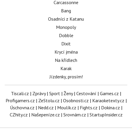
Carcassonne
Bang
Osadníci z Katanu
Monopoly
Dobble
Dixit
Krycí jména
Na křídlech
Karak
Jízdenky, prosím!
Tiscali.cz
|
Zprávy
|
Sport
|
Ženy
|
Cestování
|
Games.cz
|
Profigamers.cz
|
ZeStolu.cz
|
Osobnosti.cz
|
Karaoketexty.cz
|
Úschovna.cz
|
Nedd.cz
|
Moulík.cz
|
Fights.cz
|
Dokina.cz
|
CZhity.cz
|
Našepeníze.cz
|
Srovnám.cz
|
StartupInsider.cz