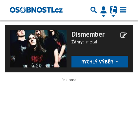
Dismember
Žánry:
metal
RYCHLÝ VÝBĚR