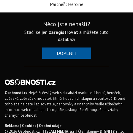
Partneři: Heroine
Něco jste nenašli?
Stačí se jen
zaregistrovat
a můžete tuto
databázi
DOPLNIT
Osobnosti.cz
Největší český web s databází osobností, herců, hereček,
zpěváků, zpěvaček, modelek, filmů, hudebních skupin a sportovců. Kromě
toho zde najdete i spisovatele, panovníky a finančníky. Vedle užitečných
informací web obsahuje i fotografie, diskografie, filmografie a vztahy
známých osobností.
Reklama
|
Cookies
|
Osobní údaje
© 2026 Osobnosti.cz |
TISCALI MEDIA, a.s.
| Člen skupiny
DIGNITY, s.r.o.