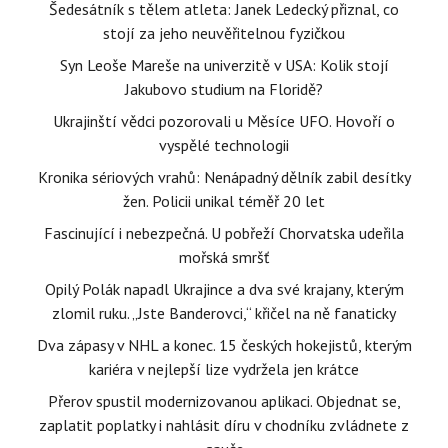
Šedesátník s tělem atleta: Janek Ledecký přiznal, co
stojí za jeho neuvěřitelnou fyzičkou
Syn Leoše Mareše na univerzitě v USA: Kolik stojí
Jakubovo studium na Floridě?
Ukrajinští vědci pozorovali u Měsíce UFO. Hovoří o
vyspělé technologii
Kronika sériových vrahů: Nenápadný dělník zabil desítky
žen. Policii unikal téměř 20 let
Fascinující i nebezpečná. U pobřeží Chorvatska udeřila
mořská smršť
Opilý Polák napadl Ukrajince a dva své krajany, kterým
zlomil ruku. „Jste Banderovci,“ křičel na ně fanaticky
Dva zápasy v NHL a konec. 15 českých hokejistů, kterým
kariéra v nejlepší lize vydržela jen krátce
Přerov spustil modernizovanou aplikaci. Objednat se,
zaplatit poplatky i nahlásit díru v chodníku zvládnete z