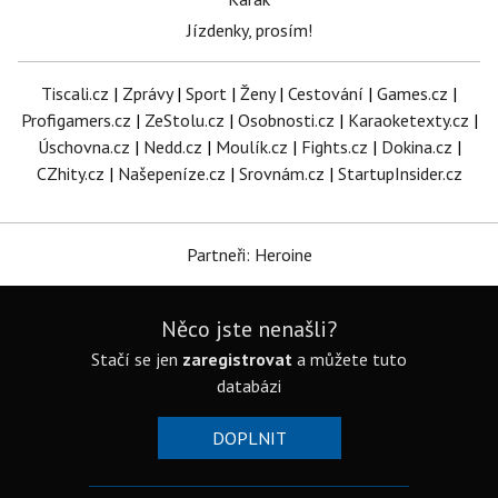
Jízdenky, prosím!
Tiscali.cz
|
Zprávy
|
Sport
|
Ženy
|
Cestování
|
Games.cz
|
Profigamers.cz
|
ZeStolu.cz
|
Osobnosti.cz
|
Karaoketexty.cz
|
Úschovna.cz
|
Nedd.cz
|
Moulík.cz
|
Fights.cz
|
Dokina.cz
|
CZhity.cz
|
Našepeníze.cz
|
Srovnám.cz
|
StartupInsider.cz
Partneři: Heroine
Něco jste nenašli?
Stačí se jen
zaregistrovat
a můžete tuto
databázi
DOPLNIT