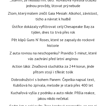
„Slavím, že nebudu mít děti." Kovalová vyřešila otázku
jednou provždy, litovat prý nebude
Zlom, který málem zničil Gaia Mesiah: Alkohol, závislost,
ticho a návrat k hudbě
Ústřice dokázaly vyfiltrovat celý Chesapeake Bay za
týden, dnes to trvá přes rok
Pět klipů Guns N‘ Roses, které se zapsaly do rockové
historie
Z auta rovnou na neschopenku? Pravidlo 5 minut, které
vás zachrání před letní angínou
Action láká: Značková sluchátka za 244 korun, jinde
přitom stojí i třikrát tolik
Dobrodružství s bohem Panem: Čepelka napsal text,
Kubišová ho zpívala, melodie je stará přes 400 let
Kuchařová vyšla z podniku a auto nikde. Přišla reakce,
jakou nikdo nečekal