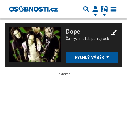
Dope
Žánry:
metal
,
punk
,
rock
RYCHLÝ VÝBĚR