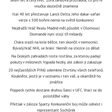
Sedm let a celý svět: Zora Jandová prozradila, co pro ni
vnučka skutečně znamená
Ital 40 let přestavuje Lancii Delta. Jeho dakar-safari
verze s 500 koňmi nemá na světě konkurenci
Nejdražší hráč Realu Madrid měl působit v Olomouci.
Diomande nyní stojí tři miliardy.
Chára srazil na kole běžce, ten skončil v nemocnici.
Bývalý hráč NHL se brání: Neměl na stezce co dělat
Na českých zahradách roste rostlina, za kterou padají
pokuty v milionech. Vypadá hezky, ale zákon ji zakazuje
20 nejčastějších PINů odemkne čtvrtinu všech telefonů.
Koukněte, jestli je v seznamu i ten váš, a okamžitě ho
změňte
Poppeck rychle dostane druhou šanci v UFC. Vrací se do
polotěžké váhy
Přetlak v záloze Sparty. Konkurenční boj může odnést i
reprezentant Sochůrek