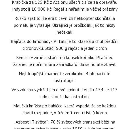
Krabička za 125 Kč z Actionu ušetří tisíce za opraváře,
jindy stojí 10 000 Kč. Regál s nářadím je věčně prázdný
Rusko zjistilo, že éra bitevních helikoptér skončila, a
pomalu je vyřazuje. Ukrajinci je proškolili, jak to nikdy
nečekali
Rajčata do limonády? V Itálii je to klasika a chuť předčí i
citrónovku. Stačí 500 g rajčat a jeden citrón
Kvete i v zimě a stačí mu kousek kořínku. Ptačinec
žabinec je noční můra zahrádkářů, dá se ho ale zbavit
Nejhloupější znamení zvěrokruhu: 4 hlupáci dle
astrologie
Ve vzduchu vydržel jen devět minut. Let Tu-154 se 115
lidmi skončil katastrofou
Maličká knížka po babičce, která vypadá, že se každou
chvíli rozpadne, může mít cenu tisíců korun
„Azbest IT světa“: 70 % světových transakcí běží na
programovacím jazyce z roku 1959. Nikdo ho neumí