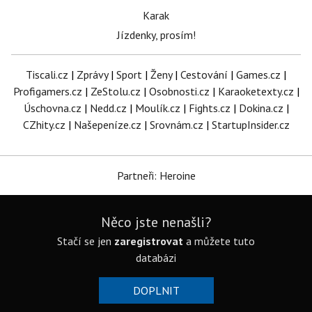
Karak
Jízdenky, prosím!
Tiscali.cz
|
Zprávy
|
Sport
|
Ženy
|
Cestování
|
Games.cz
|
Profigamers.cz
|
ZeStolu.cz
|
Osobnosti.cz
|
Karaoketexty.cz
|
Úschovna.cz
|
Nedd.cz
|
Moulík.cz
|
Fights.cz
|
Dokina.cz
|
CZhity.cz
|
Našepeníze.cz
|
Srovnám.cz
|
StartupInsider.cz
Partneři: Heroine
Něco jste nenašli?
Stačí se jen
zaregistrovat
a můžete tuto
databázi
DOPLNIT