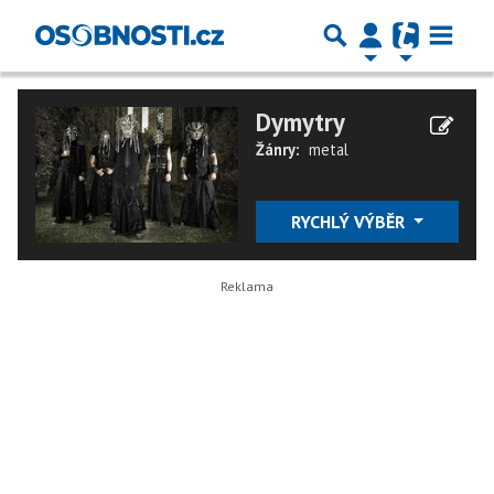
Dymytry
Žánry:
metal
RYCHLÝ VÝBĚR