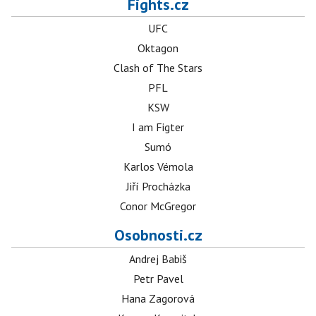
Fights.cz
UFC
Oktagon
Clash of The Stars
PFL
KSW
I am Figter
Sumó
Karlos Vémola
Jiří Procházka
Conor McGregor
Osobnosti.cz
Andrej Babiš
Petr Pavel
Hana Zagorová