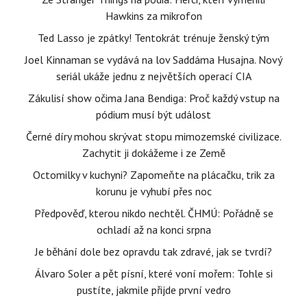
Hawkins za mikrofon
Ted Lasso je zpátky! Tentokrát trénuje ženský tým
Joel Kinnaman se vydává na lov Saddáma Husajna. Nový
seriál ukáže jednu z největších operací CIA
Zákulisí show očima Jana Bendiga: Proč každý vstup na
pódium musí být událost
Černé díry mohou skrývat stopu mimozemské civilizace.
Zachytit ji dokážeme i ze Země
Octomilky v kuchyni? Zapomeňte na plácačku, trik za
korunu je vyhubí přes noc
Předpověď, kterou nikdo nechtěl. ČHMÚ: Pořádně se
ochladí až na konci srpna
Je běhání dole bez opravdu tak zdravé, jak se tvrdí?
Álvaro Soler a pět písní, které voní mořem: Tohle si
pustíte, jakmile přijde první vedro