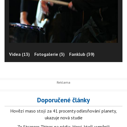
Videa (13)
Fotogalerie (3)
Fanklub (39)
Doporučené články
Hovězí maso stojí za 41 procenty odlesňování planety,
ukazuje nová studie
Ze Stranger Things na pódia: Herci, kteří vyměnili