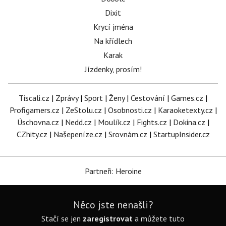
Dixit
Krycí jména
Na křídlech
Karak
Jízdenky, prosím!
Tiscali.cz
|
Zprávy
|
Sport
|
Ženy
|
Cestování
|
Games.cz
|
Profigamers.cz
|
ZeStolu.cz
|
Osobnosti.cz
|
Karaoketexty.cz
|
Úschovna.cz
|
Nedd.cz
|
Moulík.cz
|
Fights.cz
|
Dokina.cz
|
CZhity.cz
|
Našepeníze.cz
|
Srovnám.cz
|
StartupInsider.cz
Partneři: Heroine
Něco jste nenašli?
Stačí se jen
zaregistrovat
a můžete tuto