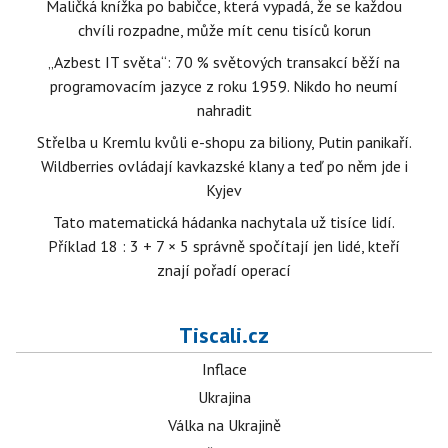
Maličká knížka po babičce, která vypadá, že se každou
chvíli rozpadne, může mít cenu tisíců korun
„Azbest IT světa“: 70 % světových transakcí běží na
programovacím jazyce z roku 1959. Nikdo ho neumí
nahradit
Střelba u Kremlu kvůli e-shopu za biliony, Putin panikaří.
Wildberries ovládají kavkazské klany a teď po něm jde i
Kyjev
Tato matematická hádanka nachytala už tisíce lidí.
Příklad 18 : 3 + 7 × 5 správně spočítají jen lidé, kteří
znají pořadí operací
Tiscali.cz
Inflace
Ukrajina
Válka na Ukrajině