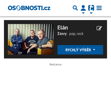
Elán
Žánry:
pop
,
rock
RYCHLÝ VÝBĚR