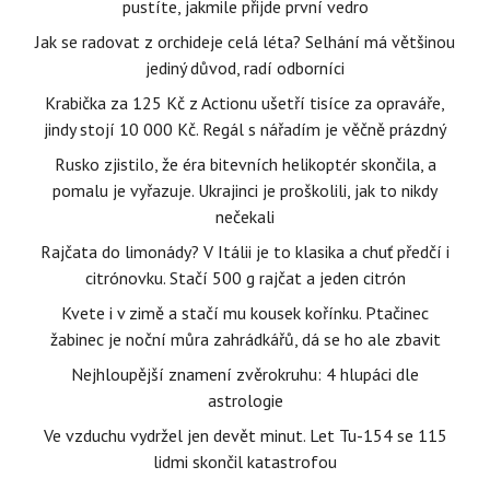
pustíte, jakmile přijde první vedro
Jak se radovat z orchideje celá léta? Selhání má většinou
jediný důvod, radí odborníci
Krabička za 125 Kč z Actionu ušetří tisíce za opraváře,
jindy stojí 10 000 Kč. Regál s nářadím je věčně prázdný
Rusko zjistilo, že éra bitevních helikoptér skončila, a
pomalu je vyřazuje. Ukrajinci je proškolili, jak to nikdy
nečekali
Rajčata do limonády? V Itálii je to klasika a chuť předčí i
citrónovku. Stačí 500 g rajčat a jeden citrón
Kvete i v zimě a stačí mu kousek kořínku. Ptačinec
žabinec je noční můra zahrádkářů, dá se ho ale zbavit
Nejhloupější znamení zvěrokruhu: 4 hlupáci dle
astrologie
Ve vzduchu vydržel jen devět minut. Let Tu-154 se 115
lidmi skončil katastrofou