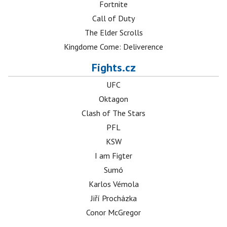
Fortnite
Call of Duty
The Elder Scrolls
Kingdome Come: Deliverence
Fights.cz
UFC
Oktagon
Clash of The Stars
PFL
KSW
I am Figter
Sumó
Karlos Vémola
Jiří Procházka
Conor McGregor