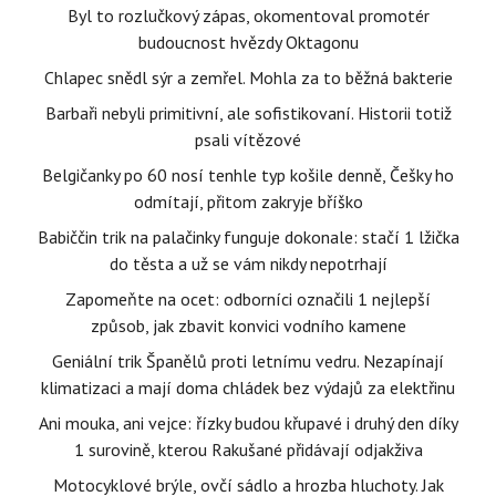
Byl to rozlučkový zápas, okomentoval promotér
budoucnost hvězdy Oktagonu
Chlapec snědl sýr a zemřel. Mohla za to běžná bakterie
Barbaři nebyli primitivní, ale sofistikovaní. Historii totiž
psali vítězové
Belgičanky po 60 nosí tenhle typ košile denně, Češky ho
odmítají, přitom zakryje bříško
Babiččin trik na palačinky funguje dokonale: stačí 1 lžička
do těsta a už se vám nikdy nepotrhají
Zapomeňte na ocet: odborníci označili 1 nejlepší
způsob, jak zbavit konvici vodního kamene
Geniální trik Španělů proti letnímu vedru. Nezapínají
klimatizaci a mají doma chládek bez výdajů za elektřinu
Ani mouka, ani vejce: řízky budou křupavé i druhý den díky
1 surovině, kterou Rakušané přidávají odjakživa
Motocyklové brýle, ovčí sádlo a hrozba hluchoty. Jak