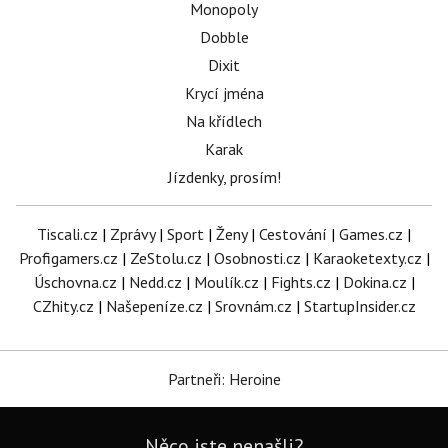
Monopoly
Dobble
Dixit
Krycí jména
Na křídlech
Karak
Jízdenky, prosím!
Tiscali.cz
|
Zprávy
|
Sport
|
Ženy
|
Cestování
|
Games.cz
|
Profigamers.cz
|
ZeStolu.cz
|
Osobnosti.cz
|
Karaoketexty.cz
|
Úschovna.cz
|
Nedd.cz
|
Moulík.cz
|
Fights.cz
|
Dokina.cz
|
CZhity.cz
|
Našepeníze.cz
|
Srovnám.cz
|
StartupInsider.cz
Partneři: Heroine
Něco jste nenašli?