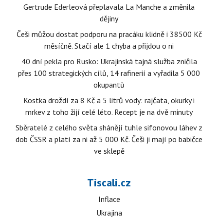
Gertrude Ederleová přeplavala La Manche a změnila
dějiny
Češi můžou dostat podporu na pracáku klidně i 38500 Kč
měsíčně. Stačí ale 1 chyba a přijdou o ni
40 dní pekla pro Rusko: Ukrajinská tajná služba zničila
přes 100 strategických cílů, 14 rafinerií a vyřadila 5 000
okupantů
Kostka droždí za 8 Kč a 5 litrů vody: rajčata, okurky i
mrkev z toho žijí celé léto. Recept je na dvě minuty
Sběratelé z celého světa shánějí tuhle sifonovou láhev z
dob ČSSR a platí za ni až 5 000 Kč. Češi ji mají po babičce
ve sklepě
Tiscali.cz
Inflace
Ukrajina