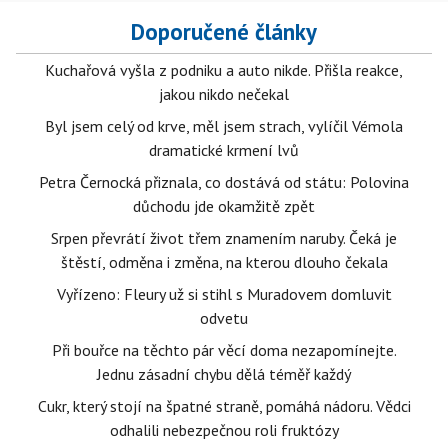
Doporučené články
Kuchařová vyšla z podniku a auto nikde. Přišla reakce,
jakou nikdo nečekal
Byl jsem celý od krve, měl jsem strach, vylíčil Vémola
dramatické krmení lvů
Petra Černocká přiznala, co dostává od státu: Polovina
důchodu jde okamžitě zpět
Srpen převrátí život třem znamením naruby. Čeká je
štěstí, odměna i změna, na kterou dlouho čekala
Vyřízeno: Fleury už si stihl s Muradovem domluvit
odvetu
Při bouřce na těchto pár věcí doma nezapomínejte.
Jednu zásadní chybu dělá téměř každý
Cukr, který stojí na špatné straně, pomáhá nádoru. Vědci
odhalili nebezpečnou roli fruktózy