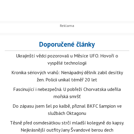
Doporučené články
Ukrajinští vědci pozorovali u Měsíce UFO. Hovoří o
vyspělé technologii
Kronika sériových vrahů: Nenápadný dělník zabil desítky
žen. Policii unikal téměř 20 let
Fascinující i nebezpečná. U pobřeží Chorvatska udeřila
mořská smršť
Do zápasu jsem šel po kalbě, přiznal BKFC šampion ve
službách Oktagonu
Těsně před osmdesátkou strčí mladší kolegyně do kapsy.
Nejkrásnější outfity Jany Švandové berou dech