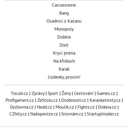
Carcassonne
Bang
Osadníci z Katanu
Monopoly
Dobble
Dixit
Krycí jména
Na křídlech
Karak
Jízdenky, prosím!
Tiscali.cz
|
Zprávy
|
Sport
|
Ženy
|
Cestování
|
Games.cz
|
Profigamers.cz
|
ZeStolu.cz
|
Osobnosti.cz
|
Karaoketexty.cz
|
Úschovna.cz
|
Nedd.cz
|
Moulík.cz
|
Fights.cz
|
Dokina.cz
|
CZhity.cz
|
Našepeníze.cz
|
Srovnám.cz
|
StartupInsider.cz