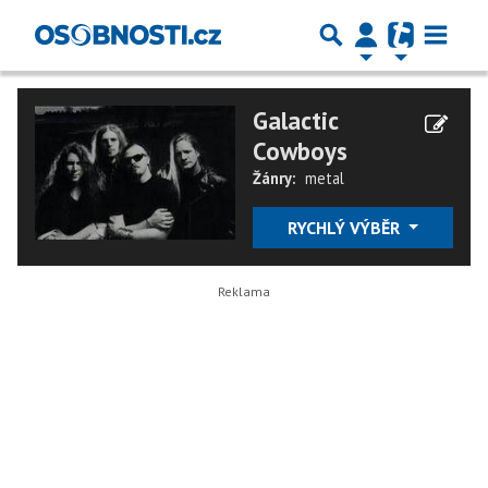
Galactic
Cowboys
Žánry:
metal
RYCHLÝ VÝBĚR