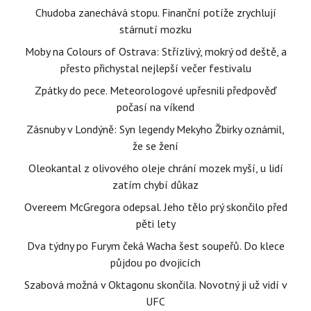
Chudoba zanechává stopu. Finanční potíže zrychlují
stárnutí mozku
Moby na Colours of Ostrava: Střízlivý, mokrý od deště, a
přesto přichystal nejlepší večer festivalu
Zpátky do pece. Meteorologové upřesnili předpověď
počasí na víkend
Zásnuby v Londýně: Syn legendy Mekyho Žbirky oznámil,
že se žení
Oleokantal z olivového oleje chrání mozek myší, u lidí
zatím chybí důkaz
Overeem McGregora odepsal. Jeho tělo prý skončilo před
pěti lety
Dva týdny po Furym čeká Wacha šest soupeřů. Do klece
půjdou po dvojicích
Szabová možná v Oktagonu skončila. Novotný ji už vidí v
UFC