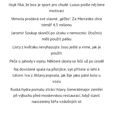
Usyk říká, že box je sport pro chudé. Luxus podle něj bere
motivaci
Vémola prodává své slavné „géčko“. Za Mercedes chce
téměř 4,5 milionu
Jaromír Soukup skončil po útoku v nemocnici. Útočníci
měli použít pálku
Listy z květáku nevyhazujte. Jsou jedlé a víme, jak je
použít
Péče o jahody v srpnu. Některé úkony se řeší už po úrodě
Na dovolené spala na přistýlce, syn přítele si lehl k
tátovi. Iva z Jihlavy popsala, jak žije jako páté kolo u
vozu
Ruská hydra pomalu ztrácí hlavy. Generálmajor zemřel
při výbuchu před moskevskou restaurací, když slavil
narozeniny šéfa vzdušných sil