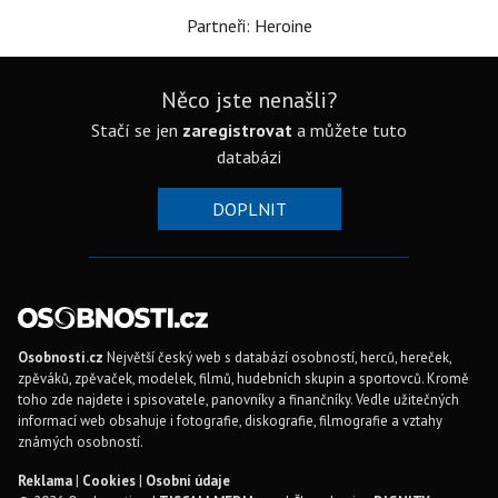
Partneři: Heroine
Něco jste nenašli?
Stačí se jen
zaregistrovat
a můžete tuto
databázi
DOPLNIT
Osobnosti.cz
Největší český web s databází osobností, herců, hereček,
zpěváků, zpěvaček, modelek, filmů, hudebních skupin a sportovců. Kromě
toho zde najdete i spisovatele, panovníky a finančníky. Vedle užitečných
informací web obsahuje i fotografie, diskografie, filmografie a vztahy
známých osobností.
Reklama
|
Cookies
|
Osobní údaje