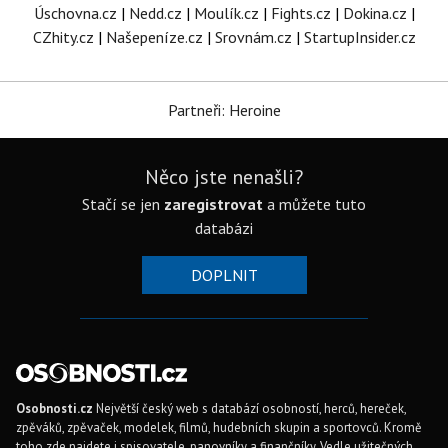
Úschovna.cz
|
Nedd.cz
|
Moulík.cz
|
Fights.cz
|
Dokina.cz
|
CZhity.cz
|
Našepeníze.cz
|
Srovnám.cz
|
StartupInsider.cz
Partneři: Heroine
Něco jste nenašli?
Stačí se jen
zaregistrovat
a můžete tuto
databázi
DOPLNIT
Osobnosti.cz
Největší český web s databází osobností, herců, hereček,
zpěváků, zpěvaček, modelek, filmů, hudebních skupin a sportovců. Kromě
toho zde najdete i spisovatele, panovníky a finančníky. Vedle užitečných