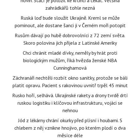
novin. Stačí je položit ke krtinci a čekat. Většina
zahrádkářů tohle nezná
Ruská loď bude sloužit Ukrajině. Kreml se může
pominout, ale dostane šanci ji v Černém moři potopit
Rusům dávají po hubě dobrovolníci z 72 zemí světa.
Skoro polovina jich přijela z Latinské Ameriky
Chci chránit mladé dívky, neměly by hrát proti
biologickým mužům, říká hvězda ženské NBA
Cunninghamová
Záchranáři nechtěli rozbít okno sanitky, protože se báli
platit opravu. Pacient s rakovinou uvnitř trpěl 45 minut
Rusko hoří, selhává. Ukrajinské rakety a drony tvrdě drtí
ruskou logistiku i klíčovou infrastrukturu, vojáci se
nehnou
Jód z lékárny chrání okurky před plísní i houbami. S
chlebem z něj vznikne hnojivo, po kterém plodí o dva
měsíce déle