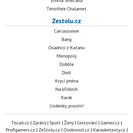
Emma Smetana
Timothée Chalamet
Zestolu.cz
Carcassonne
Bang
Osadníci z Katanu
Monopoly
Dobble
Dixit
Krycí jména
Na křídlech
Karak
Jízdenky, prosím!
Tiscali.cz
|
Zprávy
|
Sport
|
Ženy
|
Cestování
|
Games.cz
|
Profigamers.cz
|
ZeStolu.cz
|
Osobnosti.cz
|
Karaoketexty.cz
|