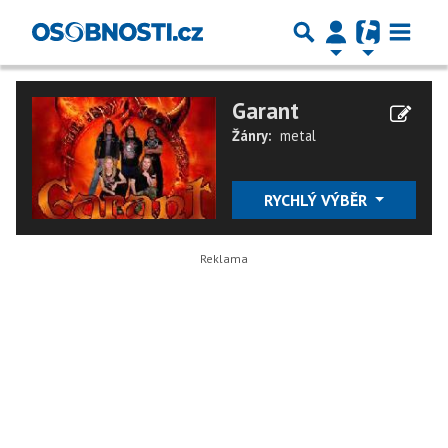
Garant
Žánry:
metal
RYCHLÝ VÝBĚR