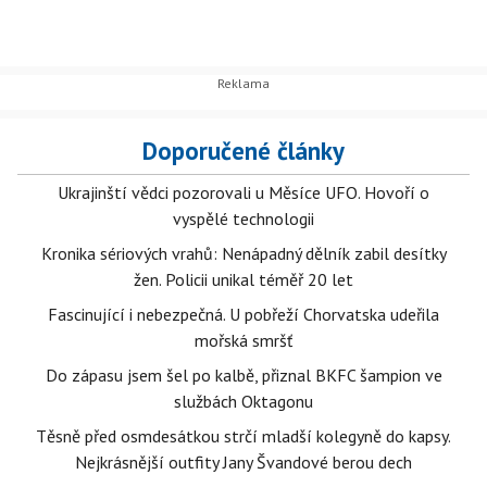
Doporučené články
Ukrajinští vědci pozorovali u Měsíce UFO. Hovoří o
vyspělé technologii
Kronika sériových vrahů: Nenápadný dělník zabil desítky
žen. Policii unikal téměř 20 let
Fascinující i nebezpečná. U pobřeží Chorvatska udeřila
mořská smršť
Do zápasu jsem šel po kalbě, přiznal BKFC šampion ve
službách Oktagonu
Těsně před osmdesátkou strčí mladší kolegyně do kapsy.
Nejkrásnější outfity Jany Švandové berou dech