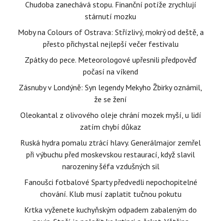
Chudoba zanechává stopu. Finanční potíže zrychlují
stárnutí mozku
Moby na Colours of Ostrava: Střízlivý, mokrý od deště, a
přesto přichystal nejlepší večer festivalu
Zpátky do pece. Meteorologové upřesnili předpověď
počasí na víkend
Zásnuby v Londýně: Syn legendy Mekyho Žbirky oznámil,
že se žení
Oleokantal z olivového oleje chrání mozek myší, u lidí
zatím chybí důkaz
Ruská hydra pomalu ztrácí hlavy. Generálmajor zemřel
při výbuchu před moskevskou restaurací, když slavil
narozeniny šéfa vzdušných sil
Fanoušci fotbalové Sparty předvedli nepochopitelné
chování. Klub musí zaplatit tučnou pokutu
Krtka vyženete kuchyňským odpadem zabaleným do