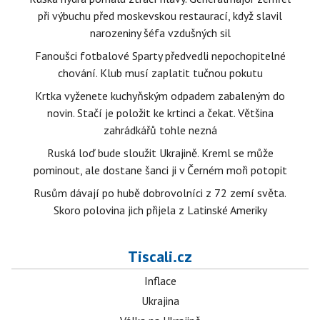
při výbuchu před moskevskou restaurací, když slavil
narozeniny šéfa vzdušných sil
Fanoušci fotbalové Sparty předvedli nepochopitelné
chování. Klub musí zaplatit tučnou pokutu
Krtka vyženete kuchyňským odpadem zabaleným do
novin. Stačí je položit ke krtinci a čekat. Většina
zahrádkářů tohle nezná
Ruská loď bude sloužit Ukrajině. Kreml se může
pominout, ale dostane šanci ji v Černém moři potopit
Rusům dávají po hubě dobrovolníci z 72 zemí světa.
Skoro polovina jich přijela z Latinské Ameriky
Tiscali.cz
Inflace
Ukrajina