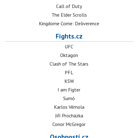
Call of Duty
The Elder Scrolls
Kingdome Come: Deliverence
Fights.cz
UFC
Oktagon
Clash of The Stars
PFL
KSW
I am Figter
Sumó
Karlos Vémola
Jiří Procházka
Conor McGregor
Osobnosti.cz