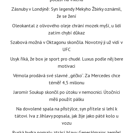
Zásnuby v Londýně: Syn legendy Mekyho Žbirky oznámil,
že se žení
Oleokantal z olivového oleje chrání mozek myší, u lidí
zatím chybí důkaz
Szabová možná v Oktagonu skončila. Novotný ji už vidí v
UFC
Usyk říká, že box je sport pro chudé. Luxus podle něj bere
motivaci
Vémola prodává své slavné „géčko“. Za Mercedes chce
téměř 4,5 milionu
Jaromír Soukup skončil po útoku v nemocnici. Útočníci
měli použít pálku
Na dovolené spala na přistýlce, syn přítele si lehl k
tátovi. Iva z Jihlavy popsala, jak žije jako páté kolo u
vozu
Ruská hydra pomalu ztrácí hlavy. Generálmajor zemřel