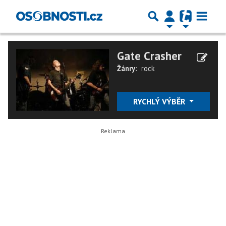
Gate Crasher
Žánry:
rock
RYCHLÝ VÝBĚR