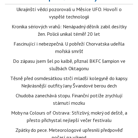
Ukrajinští vědci pozorovali u Měsíce UFO. Hovoří o
vyspělé technologii
Kronika sériových vrahů: Nenápadný dělník zabil desítky
žen. Policii unikal téměř 20 let
Fascinující i nebezpečná. U pobřeží Chorvatska udeřila
mořská smršť
Do zápasu jsem šel po kalbě, přiznal BKFC šampion ve
službách Oktagonu
Těsně před osmdesátkou strčí mladší kolegyně do kapsy.
Nejkrásnější outfity Jany Švandové berou dech
Chudoba zanechává stopu. Finanční potíže zrychlují
stárnutí mozku
Moby na Colours of Ostrava: Střízlivý, mokrý od deště, a
přesto přichystal nejlepší večer festivalu
Zpátky do pece. Meteorologové upřesnili předpověď
počasí na víkend