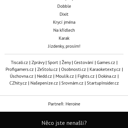
Dobble
Dixit
Krycí jména
Na křídlech
Karak
Jízdenky, prosím!
Tiscali.cz
|
Zprávy
|
Sport
|
Ženy
|
Cestování
|
Games.cz
|
Profigamers.cz
|
ZeStolu.cz
|
Osobnosti.cz
|
Karaoketexty.cz
|
Úschovna.cz
|
Nedd.cz
|
Moulík.cz
|
Fights.cz
|
Dokina.cz
|
CZhity.cz
|
Našepeníze.cz
|
Srovnám.cz
|
StartupInsider.cz
Partneři: Heroine
Něco jste nenašli?