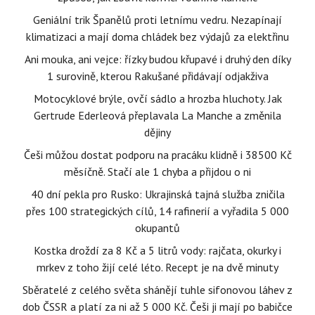
Geniální trik Španělů proti letnímu vedru. Nezapínají
klimatizaci a mají doma chládek bez výdajů za elektřinu
Ani mouka, ani vejce: řízky budou křupavé i druhý den díky
1 surovině, kterou Rakušané přidávají odjakživa
Motocyklové brýle, ovčí sádlo a hrozba hluchoty. Jak
Gertrude Ederleová přeplavala La Manche a změnila
dějiny
Češi můžou dostat podporu na pracáku klidně i 38500 Kč
měsíčně. Stačí ale 1 chyba a přijdou o ni
40 dní pekla pro Rusko: Ukrajinská tajná služba zničila
přes 100 strategických cílů, 14 rafinerií a vyřadila 5 000
okupantů
Kostka droždí za 8 Kč a 5 litrů vody: rajčata, okurky i
mrkev z toho žijí celé léto. Recept je na dvě minuty
Sběratelé z celého světa shánějí tuhle sifonovou láhev z
dob ČSSR a platí za ni až 5 000 Kč. Češi ji mají po babičce