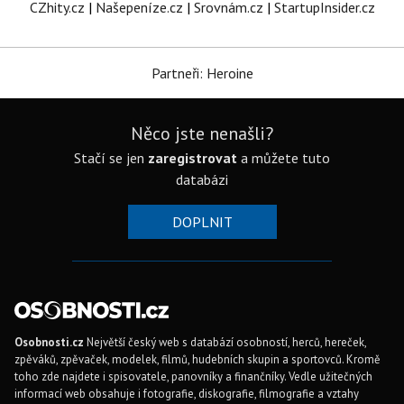
CZhity.cz
|
Našepeníze.cz
|
Srovnám.cz
|
StartupInsider.cz
Partneři: Heroine
Něco jste nenašli?
Stačí se jen
zaregistrovat
a můžete tuto
databázi
DOPLNIT
Osobnosti.cz
Největší český web s databází osobností, herců, hereček,
zpěváků, zpěvaček, modelek, filmů, hudebních skupin a sportovců. Kromě
toho zde najdete i spisovatele, panovníky a finančníky. Vedle užitečných
informací web obsahuje i fotografie, diskografie, filmografie a vztahy