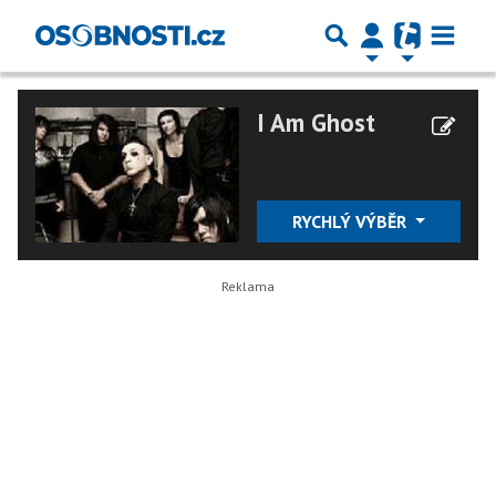
I Am Ghost
RYCHLÝ VÝBĚR