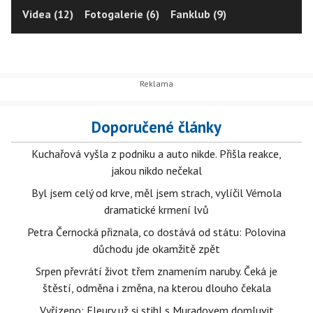
Videa (12)
Fotogalerie (6)
Fanklub (9)
Doporučené články
Kuchařová vyšla z podniku a auto nikde. Přišla reakce,
jakou nikdo nečekal
Byl jsem celý od krve, měl jsem strach, vylíčil Vémola
dramatické krmení lvů
Petra Černocká přiznala, co dostává od státu: Polovina
důchodu jde okamžitě zpět
Srpen převrátí život třem znamením naruby. Čeká je
štěstí, odměna i změna, na kterou dlouho čekala
Vyřízeno: Fleury už si stihl s Muradovem domluvit