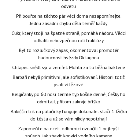
odvetu
Při bouřce na těchto pár věcí doma nezapomínejte.
Jednu zásadní chybu dělá téměř každý
Cukr, který stojí na špatné straně, pomáhá nádoru. Vědci
odhalili nebezpečnou roli fruktózy
Byl to rozlučkový zápas, okomentoval promotér
budoucnost hvězdy Oktagonu
Chlapec snědl sýr a zemřel. Mohla za to běžná bakterie
Barbaři nebyli primitivní, ale sofistikovaní. Historii totiž
psali vítězové
Belgičanky po 60 nosí tenhle typ košile denně, Češky ho
odmítají, přitom zakryje bříško
Babiččin trik na palačinky funguje dokonale: stačí 1 lžička
do těsta a už se vám nikdy nepotrhají
Zapomeňte na ocet: odborníci označili 1 nejlepší
způsob, jak zbavit konvici vodního kamene