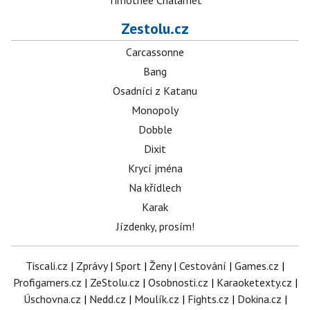
Timothée Chalamet
Zestolu.cz
Carcassonne
Bang
Osadníci z Katanu
Monopoly
Dobble
Dixit
Krycí jména
Na křídlech
Karak
Jízdenky, prosím!
Tiscali.cz
|
Zprávy
|
Sport
|
Ženy
|
Cestování
|
Games.cz
|
Profigamers.cz
|
ZeStolu.cz
|
Osobnosti.cz
|
Karaoketexty.cz
|
Úschovna.cz
|
Nedd.cz
|
Moulík.cz
|
Fights.cz
|
Dokina.cz
|