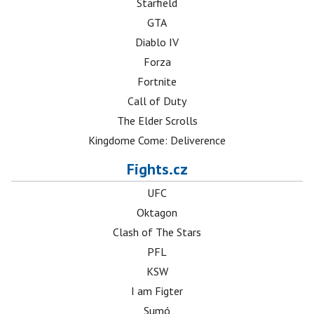
Starfield
GTA
Diablo IV
Forza
Fortnite
Call of Duty
The Elder Scrolls
Kingdome Come: Deliverence
Fights.cz
UFC
Oktagon
Clash of The Stars
PFL
KSW
I am Figter
Sumó