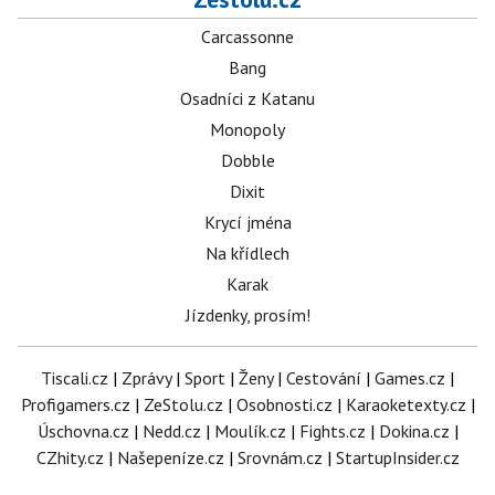
Carcassonne
Bang
Osadníci z Katanu
Monopoly
Dobble
Dixit
Krycí jména
Na křídlech
Karak
Jízdenky, prosím!
Tiscali.cz
|
Zprávy
|
Sport
|
Ženy
|
Cestování
|
Games.cz
|
Profigamers.cz
|
ZeStolu.cz
|
Osobnosti.cz
|
Karaoketexty.cz
|
Úschovna.cz
|
Nedd.cz
|
Moulík.cz
|
Fights.cz
|
Dokina.cz
|
CZhity.cz
|
Našepeníze.cz
|
Srovnám.cz
|
StartupInsider.cz