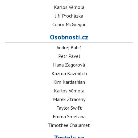
Karlos Vémola
Jiří Procházka
Conor McGregor
Osobnosti.cz
Andrej Babiš
Petr Pavel
Hana Zagorová
Kazma Kazmitch
Kim Kardashian
Karlos Vémola
Marek Ztracený
Taylor Swift
Emma Smetana
Timothée Chalamet
Zestolu.cz