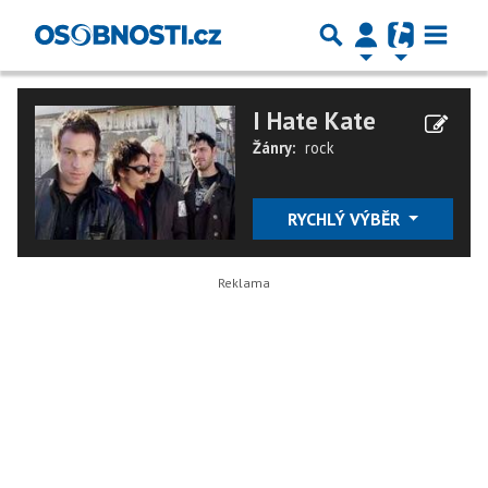
I Hate Kate
Žánry:
rock
RYCHLÝ VÝBĚR