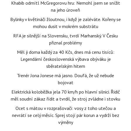
Khabib odmítl McGregorovu hru: Nemohl jsem se snížit
na jeho úroveň
Bylinky v květináči žloutnou, i když je zaléváte. Kořeny se
mohou dusit v mokrém substrátu
RFA je silnější na Slovensku, tvrdí Marhanský. V Česku
přiznal problémy
Měl ji doma každý za 40 Kčs, dnes má cenu tisíců:
Legendární československá výbava obýváku je
sběratelským hitem
Trenér Jona Jonese má jasno. Doufá, že už nebude
bojovat
Elektrická koloběžka jela 70 km/h po hlavní silnici. Řidič
měl soudní zákaz řídit a tvrdil, že stroj zvládne i stovku
Ocet s mátou v rozprašovači: vosy z toho utečou a
nevrátí se celý měsíc. Sprej stojí pár korun a vydrží bez
výměny