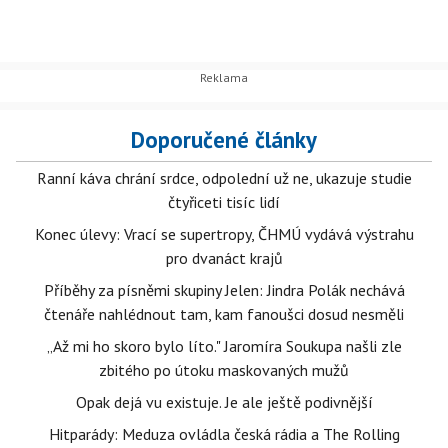
Doporučené články
Ranní káva chrání srdce, odpolední už ne, ukazuje studie
čtyřiceti tisíc lidí
Konec úlevy: Vrací se supertropy, ČHMÚ vydává výstrahu
pro dvanáct krajů
Příběhy za písněmi skupiny Jelen: Jindra Polák nechává
čtenáře nahlédnout tam, kam fanoušci dosud nesměli
„Až mi ho skoro bylo líto." Jaromíra Soukupa našli zle
zbitého po útoku maskovaných mužů
Opak dejá vu existuje. Je ale ještě podivnější
Hitparády: Meduza ovládla česká rádia a The Rolling