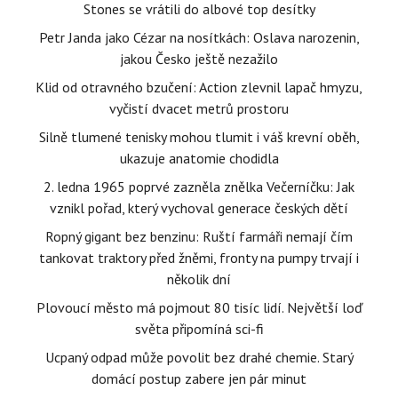
Stones se vrátili do albové top desítky
Petr Janda jako Cézar na nosítkách: Oslava narozenin,
jakou Česko ještě nezažilo
Klid od otravného bzučení: Action zlevnil lapač hmyzu,
vyčistí dvacet metrů prostoru
Silně tlumené tenisky mohou tlumit i váš krevní oběh,
ukazuje anatomie chodidla
2. ledna 1965 poprvé zazněla znělka Večerníčku: Jak
vznikl pořad, který vychoval generace českých dětí
Ropný gigant bez benzinu: Ruští farmáři nemají čím
tankovat traktory před žněmi, fronty na pumpy trvají i
několik dní
Plovoucí město má pojmout 80 tisíc lidí. Největší loď
světa připomíná sci-fi
Ucpaný odpad může povolit bez drahé chemie. Starý
domácí postup zabere jen pár minut