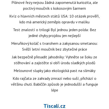
Pilinové řezy nejsou žádná zapomenutá kuriozita, ale
poctivý moučník s kokosovým šarmem
Kvíz o hlavních městech států USA: 10 otázek prověří,
kdo má americký zeměpis opravdu v malíku
Test znalostí o trilogii Byl jednou jeden polda: Bez
jediné chyby projdou jen nejlepší
Meruňkový koláč s tvarohem a zakysanou smetanou:
Svěží letní moučník bez zbytečné práce
Jak bezpečně přesadit jahodníky: Vyhněte se šoku ze
stěhování a zajistěte si obří úrodu sladkých plodů
Melounové slupky jako ekologická past na slimáky
Kdo rajčata ze zahrady zmrazí nebo suší, přichází o
většinu chuti. Babiččin způsob je jednodušší a funguje
lépe
Tiscali.cz