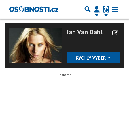
Ian Van Dahl
RYCHLÝ VÝBĚR