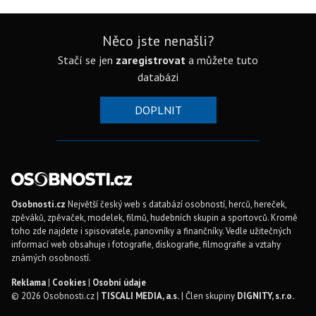
Něco jste nenašli?
Stačí se jen
zaregistrovat
a můžete tuto
databázi
DOPLNIT
Osobnosti.cz
Největší český web s databází osobností, herců, hereček,
zpěváků, zpěvaček, modelek, filmů, hudebních skupin a sportovců. Kromě
toho zde najdete i spisovatele, panovníky a finančníky. Vedle užitečných
informací web obsahuje i fotografie, diskografie, filmografie a vztahy
známých osobností.
Reklama
|
Cookies
|
Osobní údaje
© 2026 Osobnosti.cz |
TISCALI MEDIA, a.s.
| Člen skupiny
DIGNITY, s.r.o.