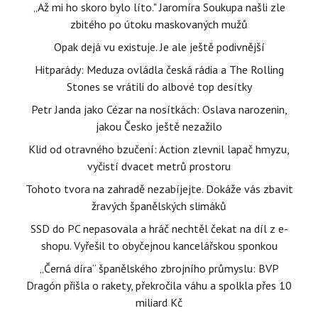
„Až mi ho skoro bylo líto." Jaromíra Soukupa našli zle
zbitého po útoku maskovaných mužů
Opak dejá vu existuje. Je ale ještě podivnější
Hitparády: Meduza ovládla česká rádia a The Rolling
Stones se vrátili do albové top desítky
Petr Janda jako Cézar na nosítkách: Oslava narozenin,
jakou Česko ještě nezažilo
Klid od otravného bzučení: Action zlevnil lapač hmyzu,
vyčistí dvacet metrů prostoru
Tohoto tvora na zahradě nezabíjejte. Dokáže vás zbavit
žravých španělských slimáků
SSD do PC nepasovala a hráč nechtěl čekat na díl z e-
shopu. Vyřešil to obyčejnou kancelářskou sponkou
„Černá díra“ španělského zbrojního průmyslu: BVP
Dragón přišla o rakety, překročila váhu a spolkla přes 10
miliard Kč