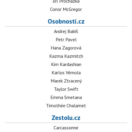
Jiří Procházka
Conor McGregor
Osobnosti.cz
Andrej Babiš
Petr Pavel
Hana Zagorová
Kazma Kazmitch
Kim Kardashian
Karlos Vémola
Marek Ztracený
Taylor Swift
Emma Smetana
Timothée Chalamet
Zestolu.cz
Carcassonne