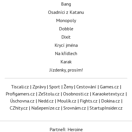
Bang
Osadníci z Katanu
Monopoly
Dobble
Dixit
Krycí jména
Na křídlech
Karak
Jízdenky, prosím!
Tiscali.cz
|
Zprávy
|
Sport
|
Ženy
|
Cestování
|
Games.cz
|
Profigamers.cz
|
ZeStolu.cz
|
Osobnosti.cz
|
Karaoketexty.cz
|
Úschovna.cz
|
Nedd.cz
|
Moulík.cz
|
Fights.cz
|
Dokina.cz
|
CZhity.cz
|
Našepeníze.cz
|
Srovnám.cz
|
StartupInsider.cz
Partneři: Heroine