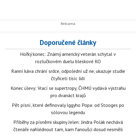
Doporučené články
Hořký konec: Známý americký veterán schytal v
rozlučkovém duelu bleskové KO
Ranní káva chrání srdce, odpolední už ne, ukazuje studie
čtyřiceti tisíc lidí
Konec úlevy: Vrací se supertropy, ČHMÚ vydává výstrahu
pro dvanáct krajů
Pět písní, které definovaly Iggyho Popa: od Stooges po
sólovou legendu
Příběhy za písněmi skupiny Jelen: Jindra Polák nechává
čtenáře nahlédnout tam, kam fanoušci dosud nesměli