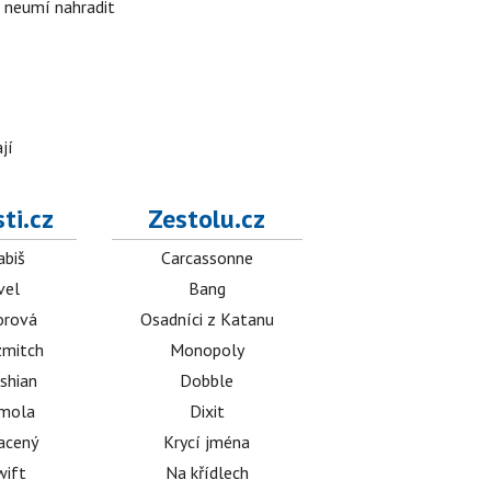
i neumí nahradit
jí
ti.cz
Zestolu.cz
abiš
Carcassonne
vel
Bang
orová
Osadníci z Katanu
mitch
Monopoly
shian
Dobble
émola
Dixit
acený
Krycí jména
wift
Na křídlech