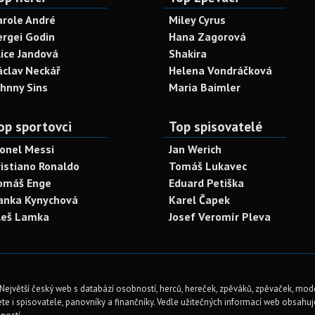
arole André
Miley Cyrus
ergei Godin
Hana Zagorová
lice Jandová
Shakira
áclav Neckář
Helena Vondráčková
ohnny Sins
Maria Baimler
op sportovci
Top spisovatelé
ionel Messi
Jan Werich
ristiano Ronaldo
Tomáš Lukavec
omáš Enge
Eduard Petiška
anka Kynychová
Karel Čapek
leš Lamka
Josef Veromír Pleva
Největší český web s databází osobností, herců, hereček, zpěváků, zpěvaček, mod
te i spisovatele, panovníky a finančníky. Vedle užitečných informací web obsahuje 