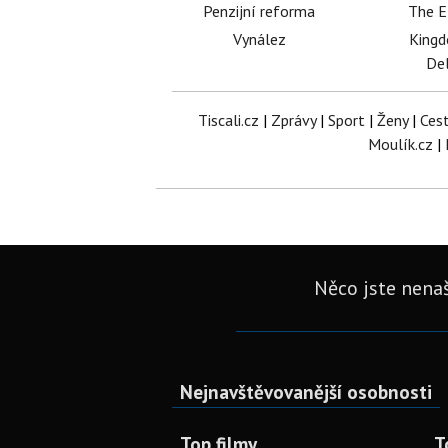
Penzijní reforma
The E
Vynález
King
Del
Tiscali.cz
|
Zprávy
|
Sport
|
Ženy
|
Ces
Moulík.cz
|
Něco jste nenaš
Nejnavštěvovanější osobnosti
Top filmy
T