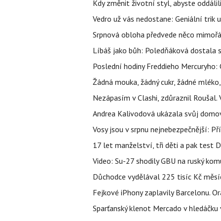
Kdy změnit životní styl, abyste oddáli
Vedro už vás nedostane: Geniální trik 
Srpnová obloha předvede něco mimořád
Líbáš jako bůh: Poledňáková dostala s
Poslední hodiny Freddieho Mercuryho: 
Žádná mouka, žádný cukr, žádné mléko,
Nezápasím v Clashi, zdůraznil Roušal. 
Andrea Kalivodová ukázala svůj domov:
Vosy jsou v srpnu nejnebezpečnější: Pří
17 let manželství, tři děti a pak test D
Video: Su-27 shodily GBU na ruský ko
Důchodce vydělával 225 tisíc Kč měsí
Fejkové iPhony zaplavily Barcelonu. O
Sparťanský klenot Mercado v hledáčku 