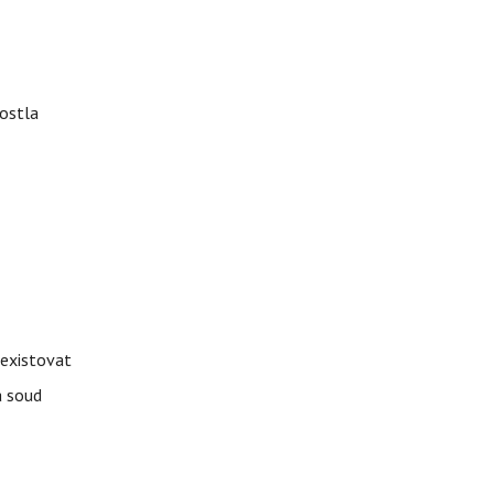
rostla
 existovat
á soud