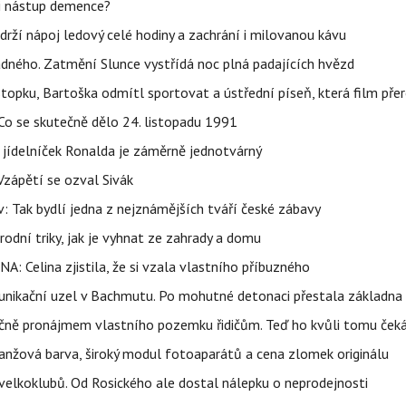
li nástup demence?
udrží nápoj ledový celé hodiny a zachrání i milovanou kávu
ného. Zatmění Slunce vystřídá noc plná padajících hvězd
topku, Bartoška odmítl sportovat a ústřední píseň, která film pře
Co se skutečně dělo 24. listopadu 1991
 jídelníček Ronalda je záměrně jednotvárný
Vzápětí se ozval Sivák
 Tak bydlí jedna z nejznámějších tváří české zábavy
rodní triky, jak je vyhnat ze zahrady a domu
NA: Celina zjistila, že si vzala vlastního příbuzného
munikační uzel v Bachmutu. Po mohutné detonaci přestala základna
čně pronájmem vlastního pozemku řidičům. Teď ho kvůli tomu ček
ranžová barva, široký modul fotoaparátů a cena zlomek originálu
velkoklubů. Od Rosického ale dostal nálepku o neprodejnosti