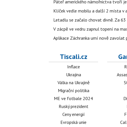
Páteř amerického námořnictva tvoří jedi
Klíček vedle mobilu a další 2 místa v 
Letadlu se začalo chovat divně. Za 63
V zácpě ve vedru zapnul topení na max
Aplikace Záchranka umí nově zavolat ps
Tiscali.cz
Ga
Inflace
R
Ukrajina
Assas
Válka na Ukrajině
S
Migrační politika
ME ve fotbale 2024
D
Ruský prezident
Ceny energií
F
Evropská unie
Cal