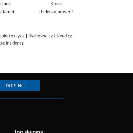
etana
Karak
halamet
Jízdenky, prosím!
aoketexty.cz
|
Úschovna.cz
|
Nedd.cz
|
tupInsider.cz
DOPLNIT
Top skupiny