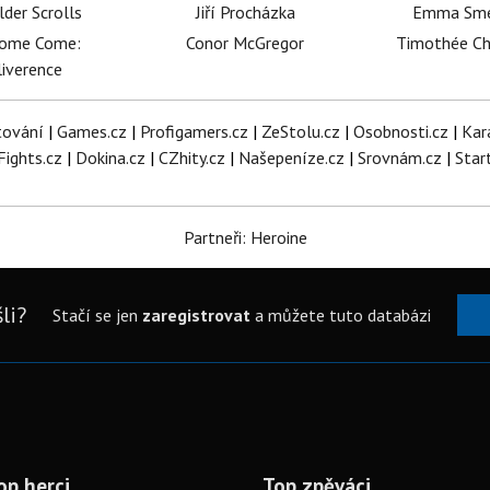
lder Scrolls
Jiří Procházka
Emma Sm
dome Come:
Conor McGregor
Timothée C
iverence
tování
|
Games.cz
|
Profigamers.cz
|
ZeStolu.cz
|
Osobnosti.cz
|
Kar
Fights.cz
|
Dokina.cz
|
CZhity.cz
|
Našepeníze.cz
|
Srovnám.cz
|
Star
Partneři: Heroine
li?
Stačí se jen
zaregistrovat
a můžete tuto databázi
op herci
Top zpěváci