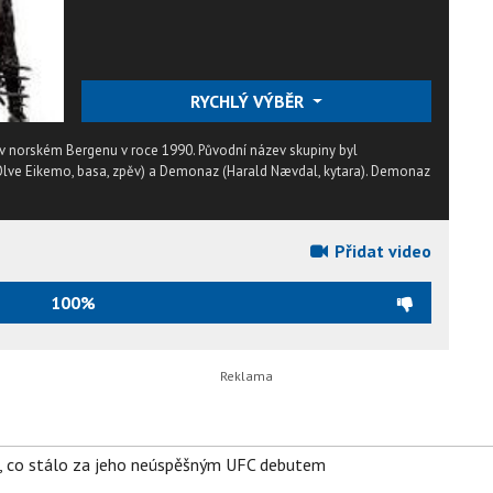
RYCHLÝ VÝBĚR
v norském Bergenu v roce 1990. Původní název skupiny byl
(Olve Eikemo, basa, zpěv) a Demonaz (Harald Nævdal, kytara). Demonaz
Přidat video
100%
il, co stálo za jeho neúspěšným UFC debutem