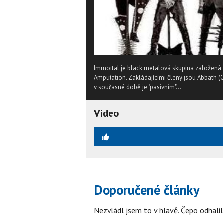
Immortal je black metalová skupina založená 
Amputation. Zakládajícími členy jsou Abbath 
v současné době je "pasivním"...
Video
Doporučené články
Nezvládl jsem to v hlavě. Čepo odhal