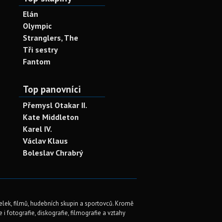
Elán
Olympic
Stranglers, The
Tři sestry
Fantom
Top panovníci
Přemysl Otakar II.
Kate Middleton
Karel IV.
Václav Klaus
Boleslav Chrabrý
elek, filmů, hudebních skupin a sportovců. Kromě
i fotografie, diskografie, filmografie a vztahy