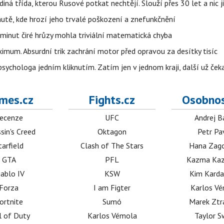
ná třída, kterou Rusové potkat nechtějí. Slouží přes 30 let a nic j
autě, kde hrozí jeho trvalé poškození a znefunkčnění
 minut čiré hrůzy mohla triviální matematická chyba
imum. Absurdní trik zachrání motor před opravou za desítky tisíc
ychologa jedním kliknutím. Zatím jen v jednom kraji, další už čeka
mes.cz
Fights.cz
Osobnos
ecenze
UFC
Andrej B
sin's Creed
Oktagon
Petr Pa
tarfield
Clash of The Stars
Hana Zag
GTA
PFL
Kazma Kaz
iablo IV
KSW
Kim Karda
Forza
I am Figter
Karlos V
ortnite
Sumó
Marek Ztr
l of Duty
Karlos Vémola
Taylor S