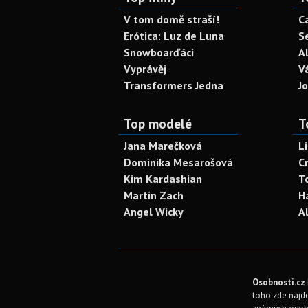
V tom domě straší!
C
Erótica: Luz de Luna
S
Snowboarďáci
A
Vyprávěj
V
Transformers Jedna
J
Top modelé
T
Jana Marečková
L
Dominika Mesarošová
C
Kim Kardashian
T
Martin Zach
H
Angel Wicky
A
Osobnosti.cz
toho zde najde