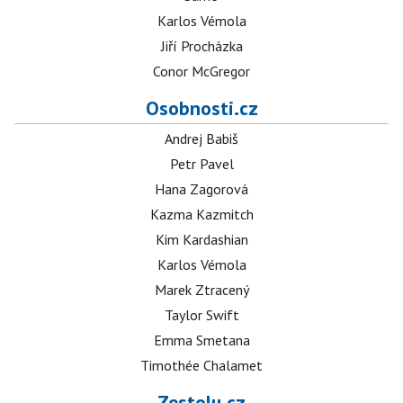
Karlos Vémola
Jiří Procházka
Conor McGregor
Osobnosti.cz
Andrej Babiš
Petr Pavel
Hana Zagorová
Kazma Kazmitch
Kim Kardashian
Karlos Vémola
Marek Ztracený
Taylor Swift
Emma Smetana
Timothée Chalamet
Zestolu.cz