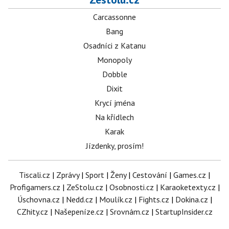
Carcassonne
Bang
Osadníci z Katanu
Monopoly
Dobble
Dixit
Krycí jména
Na křídlech
Karak
Jízdenky, prosím!
Tiscali.cz
|
Zprávy
|
Sport
|
Ženy
|
Cestování
|
Games.cz
|
Profigamers.cz
|
ZeStolu.cz
|
Osobnosti.cz
|
Karaoketexty.cz
|
Úschovna.cz
|
Nedd.cz
|
Moulík.cz
|
Fights.cz
|
Dokina.cz
|
CZhity.cz
|
Našepeníze.cz
|
Srovnám.cz
|
StartupInsider.cz