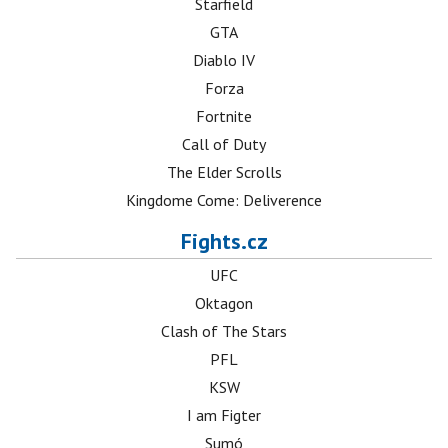
Starfield
GTA
Diablo IV
Forza
Fortnite
Call of Duty
The Elder Scrolls
Kingdome Come: Deliverence
Fights.cz
UFC
Oktagon
Clash of The Stars
PFL
KSW
I am Figter
Sumó