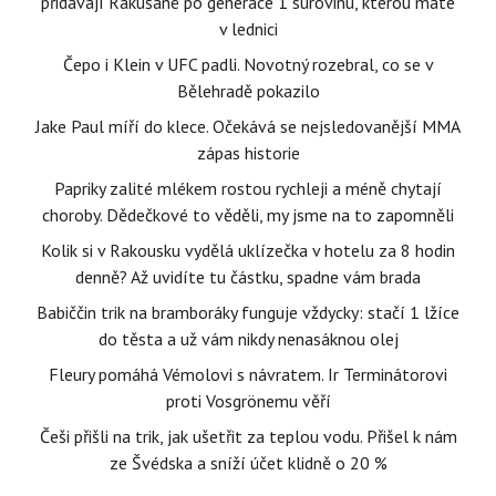
přidávají Rakušané po generace 1 surovinu, kterou máte
v lednici
Čepo i Klein v UFC padli. Novotný rozebral, co se v
Bělehradě pokazilo
Jake Paul míří do klece. Očekává se nejsledovanější MMA
zápas historie
Papriky zalité mlékem rostou rychleji a méně chytají
choroby. Dědečkové to věděli, my jsme na to zapomněli
Kolik si v Rakousku vydělá uklízečka v hotelu za 8 hodin
denně? Až uvidíte tu částku, spadne vám brada
Babiččin trik na bramboráky funguje vždycky: stačí 1 lžíce
do těsta a už vám nikdy nenasáknou olej
Fleury pomáhá Vémolovi s návratem. Ir Terminátorovi
proti Vosgrönemu věří
Češi přišli na trik, jak ušetřit za teplou vodu. Přišel k nám
ze Švédska a sníží účet klidně o 20 %