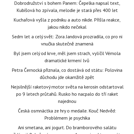
Dobrodružství s bohem Panem: Čepelka napsal text,
Kubišová ho zpívala, melodie je stará přes 400 let
Kuchařová vyšla z podniku a auto nikde. Přišla reakce,
jakou nikdo nečekal
Sedm let a celý svět: Zora Jandová prozradila, co pro ni
vnučka skutečně znamená
Byl jsem celý od krve, měl jsem strach, vylíčil Vémola
dramatické krmení lvů
Petra Černocká přiznala, co dostává od státu: Polovina
důchodu jde okamžitě zpět
Nejsilnější raketový motor světa na kerosin odstartoval
po 9 letech průtahů. Rusko ho nacpalo do tří raket
najednou
Česká osmnáctka ze hry o medaile. Kouč Nedvěd:
Problémem je psychika
Ani smetana, ani jogurt. Do bramborového salátu