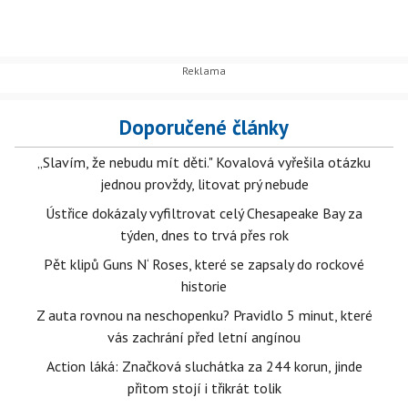
Doporučené články
„Slavím, že nebudu mít děti." Kovalová vyřešila otázku
jednou provždy, litovat prý nebude
Ústřice dokázaly vyfiltrovat celý Chesapeake Bay za
týden, dnes to trvá přes rok
Pět klipů Guns N‘ Roses, které se zapsaly do rockové
historie
Z auta rovnou na neschopenku? Pravidlo 5 minut, které
vás zachrání před letní angínou
Action láká: Značková sluchátka za 244 korun, jinde
přitom stojí i třikrát tolik