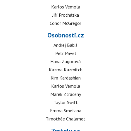
Karlos Vémola
Jiří Procházka
Conor McGregor
Osobnosti.cz
Andrej Babiš
Petr Pavel
Hana Zagorová
Kazma Kazmitch
Kim Kardashian
Karlos Vémola
Marek Ztracený
Taylor Swift
Emma Smetana
Timothée Chalamet
Zestolu.cz