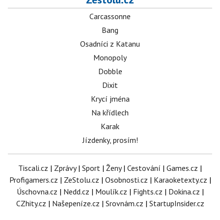
Carcassonne
Bang
Osadníci z Katanu
Monopoly
Dobble
Dixit
Krycí jména
Na křídlech
Karak
Jízdenky, prosím!
Tiscali.cz
|
Zprávy
|
Sport
|
Ženy
|
Cestování
|
Games.cz
|
Profigamers.cz
|
ZeStolu.cz
|
Osobnosti.cz
|
Karaoketexty.cz
|
Úschovna.cz
|
Nedd.cz
|
Moulík.cz
|
Fights.cz
|
Dokina.cz
|
CZhity.cz
|
Našepeníze.cz
|
Srovnám.cz
|
StartupInsider.cz