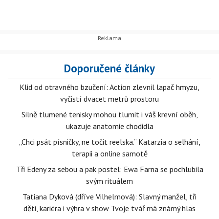
Doporučené články
Klid od otravného bzučení: Action zlevnil lapač hmyzu,
vyčistí dvacet metrů prostoru
Silně tlumené tenisky mohou tlumit i váš krevní oběh,
ukazuje anatomie chodidla
„Chci psát písničky, ne točit reelska.“ Katarzia o selhání,
terapii a online samotě
Tři Edeny za sebou a pak postel: Ewa Farna se pochlubila
svým rituálem
Tatiana Dyková (dříve Vilhelmová): Slavný manžel, tři
děti, kariéra i výhra v show Tvoje tvář má známý hlas