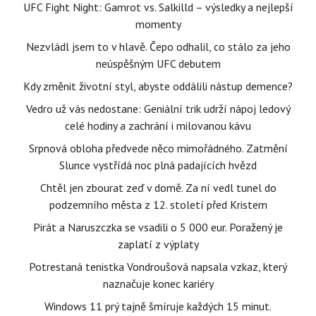
UFC Fight Night: Gamrot vs. Salkilld – výsledky a nejlepší
momenty
Nezvládl jsem to v hlavě. Čepo odhalil, co stálo za jeho
neúspěšným UFC debutem
Kdy změnit životní styl, abyste oddálili nástup demence?
Vedro už vás nedostane: Geniální trik udrží nápoj ledový
celé hodiny a zachrání i milovanou kávu
Srpnová obloha předvede něco mimořádného. Zatmění
Slunce vystřídá noc plná padajících hvězd
Chtěl jen zbourat zeď v domě. Za ní vedl tunel do
podzemního města z 12. století před Kristem
Pirát a Naruszczka se vsadili o 5 000 eur. Poražený je
zaplatí z výplaty
Potrestaná tenistka Vondroušová napsala vzkaz, který
naznačuje konec kariéry
Windows 11 prý tajně šmíruje každých 15 minut.