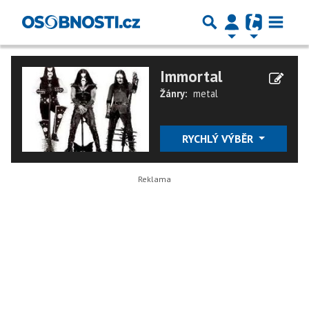
Immortal
Žánry:
metal
RYCHLÝ VÝBĚR