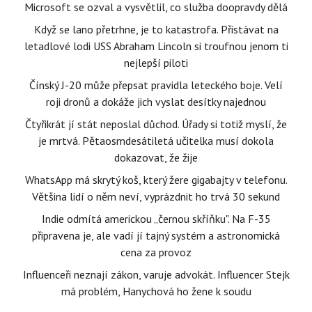
Microsoft se ozval a vysvětlil, co služba doopravdy dělá
Když se lano přetrhne, je to katastrofa. Přistávat na
letadlové lodi USS Abraham Lincoln si troufnou jenom ti
nejlepší piloti
Čínský J-20 může přepsat pravidla leteckého boje. Velí
roji dronů a dokáže jich vyslat desítky najednou
Čtyřikrát jí stát neposlal důchod. Úřady si totiž myslí, že
je mrtvá. Pětaosmdesátiletá učitelka musí dokola
dokazovat, že žije
WhatsApp má skrytý koš, který žere gigabajty v telefonu.
Většina lidí o něm neví, vyprázdnit ho trvá 30 sekund
Indie odmítá americkou „černou skříňku". Na F-35
připravena je, ale vadí jí tajný systém a astronomická
cena za provoz
Influenceři neznají zákon, varuje advokát. Influencer Stejk
má problém, Hanychová ho žene k soudu