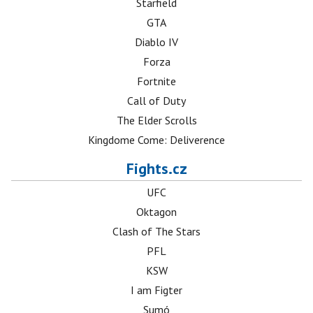
Starfield
GTA
Diablo IV
Forza
Fortnite
Call of Duty
The Elder Scrolls
Kingdome Come: Deliverence
Fights.cz
UFC
Oktagon
Clash of The Stars
PFL
KSW
I am Figter
Sumó