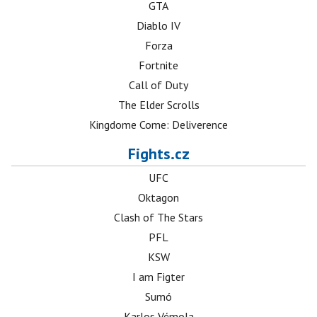
GTA
Diablo IV
Forza
Fortnite
Call of Duty
The Elder Scrolls
Kingdome Come: Deliverence
Fights.cz
UFC
Oktagon
Clash of The Stars
PFL
KSW
I am Figter
Sumó
Karlos Vémola