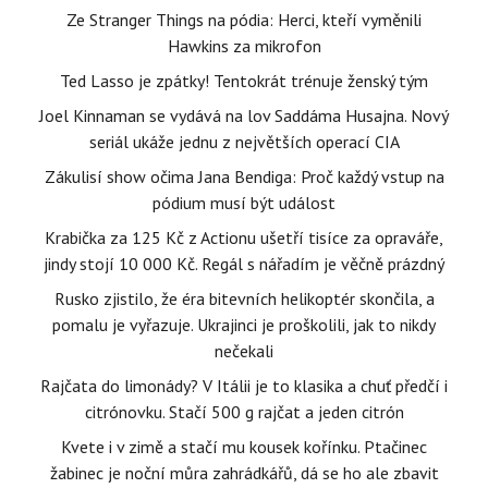
Ze Stranger Things na pódia: Herci, kteří vyměnili
Hawkins za mikrofon
Ted Lasso je zpátky! Tentokrát trénuje ženský tým
Joel Kinnaman se vydává na lov Saddáma Husajna. Nový
seriál ukáže jednu z největších operací CIA
Zákulisí show očima Jana Bendiga: Proč každý vstup na
pódium musí být událost
Krabička za 125 Kč z Actionu ušetří tisíce za opraváře,
jindy stojí 10 000 Kč. Regál s nářadím je věčně prázdný
Rusko zjistilo, že éra bitevních helikoptér skončila, a
pomalu je vyřazuje. Ukrajinci je proškolili, jak to nikdy
nečekali
Rajčata do limonády? V Itálii je to klasika a chuť předčí i
citrónovku. Stačí 500 g rajčat a jeden citrón
Kvete i v zimě a stačí mu kousek kořínku. Ptačinec
žabinec je noční můra zahrádkářů, dá se ho ale zbavit