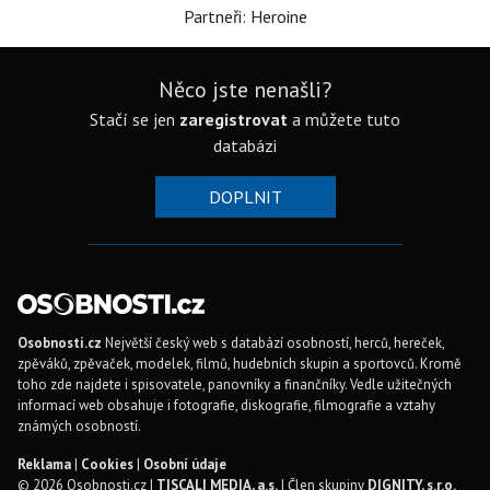
Partneři: Heroine
Něco jste nenašli?
Stačí se jen
zaregistrovat
a můžete tuto
databázi
DOPLNIT
Osobnosti.cz
Největší český web s databází osobností, herců, hereček,
zpěváků, zpěvaček, modelek, filmů, hudebních skupin a sportovců. Kromě
toho zde najdete i spisovatele, panovníky a finančníky. Vedle užitečných
informací web obsahuje i fotografie, diskografie, filmografie a vztahy
známých osobností.
Reklama
|
Cookies
|
Osobní údaje
© 2026 Osobnosti.cz |
TISCALI MEDIA, a.s.
| Člen skupiny
DIGNITY, s.r.o.