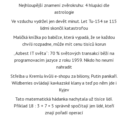
Nejhloupější znamení zvěrokruhu: 4 hlupáci dle
astrologie
Ve vzduchu vydržel jen devět minut. Let Tu-154 se 115
lidmi skončil katastrofou
Maličká knížka po babičce, která vypadá, že se každou
chvíli rozpadne, může mít cenu tisíců korun
„Azbest IT světa“: 70 % světových transakcí běží na
programovacím jazyce z roku 1959. Nikdo ho neumí
nahradit
Střelba u Kremlu kvůli e-shopu za biliony, Putin panikaří.
Wildberries ovládají kavkazské klany a teď po něm jde i
Kyjev
Tato matematická hádanka nachytala už tisíce lidí.
Příklad 18 : 3 + 7 × 5 správně spočítají jen lidé, kteří
znají pořadí operací