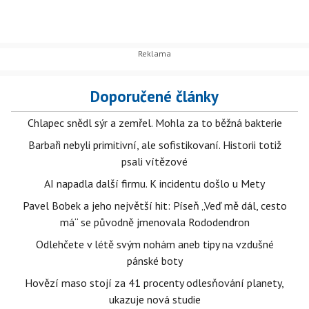
Doporučené články
Chlapec snědl sýr a zemřel. Mohla za to běžná bakterie
Barbaři nebyli primitivní, ale sofistikovaní. Historii totiž
psali vítězové
AI napadla další firmu. K incidentu došlo u Mety
Pavel Bobek a jeho největší hit: Píseň „Veď mě dál, cesto
má“ se původně jmenovala Rododendron
Odlehčete v létě svým nohám aneb tipy na vzdušné
pánské boty
Hovězí maso stojí za 41 procenty odlesňování planety,
ukazuje nová studie