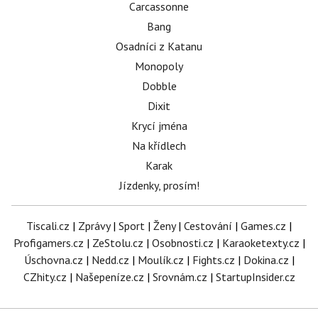
Carcassonne
Bang
Osadníci z Katanu
Monopoly
Dobble
Dixit
Krycí jména
Na křídlech
Karak
Jízdenky, prosím!
Tiscali.cz
|
Zprávy
|
Sport
|
Ženy
|
Cestování
|
Games.cz
|
Profigamers.cz
|
ZeStolu.cz
|
Osobnosti.cz
|
Karaoketexty.cz
|
Úschovna.cz
|
Nedd.cz
|
Moulík.cz
|
Fights.cz
|
Dokina.cz
|
CZhity.cz
|
Našepeníze.cz
|
Srovnám.cz
|
StartupInsider.cz