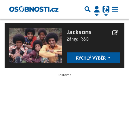
Jacksons
Žánry:
R&B
RYCHLÝ VÝBĚR