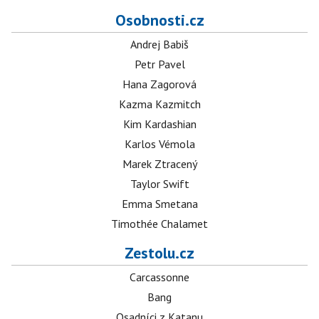
Osobnosti.cz
Andrej Babiš
Petr Pavel
Hana Zagorová
Kazma Kazmitch
Kim Kardashian
Karlos Vémola
Marek Ztracený
Taylor Swift
Emma Smetana
Timothée Chalamet
Zestolu.cz
Carcassonne
Bang
Osadníci z Katanu