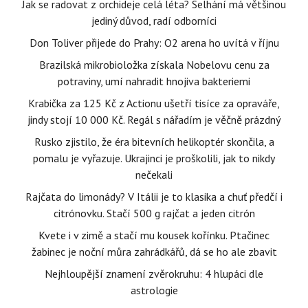
Jak se radovat z orchideje celá léta? Selhání má většinou
jediný důvod, radí odborníci
Don Toliver přijede do Prahy: O2 arena ho uvítá v říjnu
Brazilská mikrobioložka získala Nobelovu cenu za
potraviny, umí nahradit hnojiva bakteriemi
Krabička za 125 Kč z Actionu ušetří tisíce za opraváře,
jindy stojí 10 000 Kč. Regál s nářadím je věčně prázdný
Rusko zjistilo, že éra bitevních helikoptér skončila, a
pomalu je vyřazuje. Ukrajinci je proškolili, jak to nikdy
nečekali
Rajčata do limonády? V Itálii je to klasika a chuť předčí i
citrónovku. Stačí 500 g rajčat a jeden citrón
Kvete i v zimě a stačí mu kousek kořínku. Ptačinec
žabinec je noční můra zahrádkářů, dá se ho ale zbavit
Nejhloupější znamení zvěrokruhu: 4 hlupáci dle
astrologie