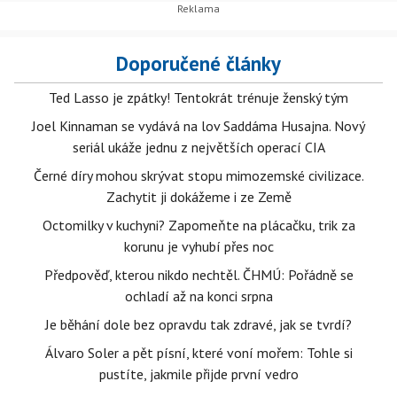
Doporučené články
Ted Lasso je zpátky! Tentokrát trénuje ženský tým
Joel Kinnaman se vydává na lov Saddáma Husajna. Nový
seriál ukáže jednu z největších operací CIA
Černé díry mohou skrývat stopu mimozemské civilizace.
Zachytit ji dokážeme i ze Země
Octomilky v kuchyni? Zapomeňte na plácačku, trik za
korunu je vyhubí přes noc
Předpověď, kterou nikdo nechtěl. ČHMÚ: Pořádně se
ochladí až na konci srpna
Je běhání dole bez opravdu tak zdravé, jak se tvrdí?
Álvaro Soler a pět písní, které voní mořem: Tohle si
pustíte, jakmile přijde první vedro