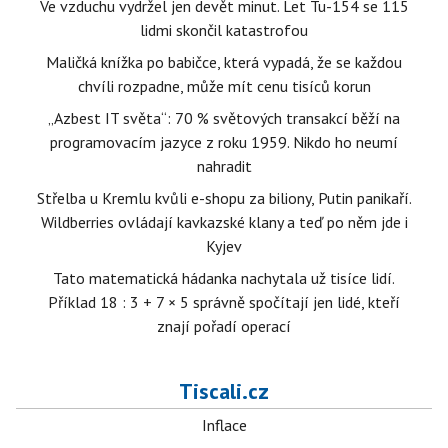
Ve vzduchu vydržel jen devět minut. Let Tu-154 se 115
lidmi skončil katastrofou
Maličká knížka po babičce, která vypadá, že se každou
chvíli rozpadne, může mít cenu tisíců korun
„Azbest IT světa“: 70 % světových transakcí běží na
programovacím jazyce z roku 1959. Nikdo ho neumí
nahradit
Střelba u Kremlu kvůli e-shopu za biliony, Putin panikaří.
Wildberries ovládají kavkazské klany a teď po něm jde i
Kyjev
Tato matematická hádanka nachytala už tisíce lidí.
Příklad 18 : 3 + 7 × 5 správně spočítají jen lidé, kteří
znají pořadí operací
Tiscali.cz
Inflace