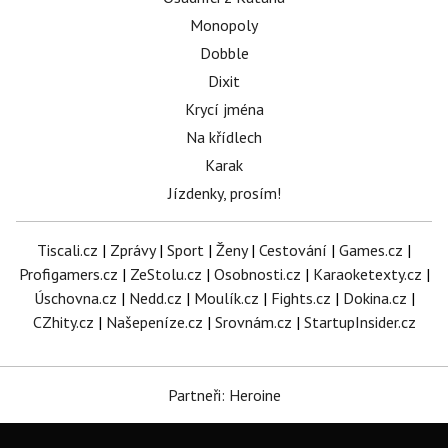
Monopoly
Dobble
Dixit
Krycí jména
Na křídlech
Karak
Jízdenky, prosím!
Tiscali.cz
|
Zprávy
|
Sport
|
Ženy
|
Cestování
|
Games.cz
|
Profigamers.cz
|
ZeStolu.cz
|
Osobnosti.cz
|
Karaoketexty.cz
|
Úschovna.cz
|
Nedd.cz
|
Moulík.cz
|
Fights.cz
|
Dokina.cz
|
CZhity.cz
|
Našepeníze.cz
|
Srovnám.cz
|
StartupInsider.cz
Partneři: Heroine