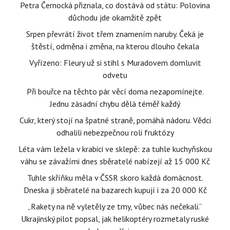
Petra Černocká přiznala, co dostává od státu: Polovina
důchodu jde okamžitě zpět
Srpen převrátí život třem znamením naruby. Čeká je
štěstí, odměna i změna, na kterou dlouho čekala
Vyřízeno: Fleury už si stihl s Muradovem domluvit
odvetu
Při bouřce na těchto pár věcí doma nezapomínejte.
Jednu zásadní chybu dělá téměř každý
Cukr, který stojí na špatné straně, pomáhá nádoru. Vědci
odhalili nebezpečnou roli fruktózy
Léta vám ležela v krabici ve sklepě: za tuhle kuchyňskou
váhu se závažími dnes sběratelé nabízejí až 15 000 Kč
Tuhle skříňku měla v ČSSR skoro každá domácnost.
Dneska ji sběratelé na bazarech kupují i za 20 000 Kč
„Rakety na ně vyletěly ze tmy, vůbec nás nečekali.“
Ukrajinský pilot popsal, jak helikoptéry rozmetaly ruské