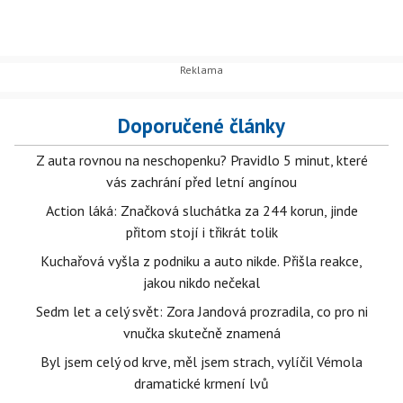
Doporučené články
Z auta rovnou na neschopenku? Pravidlo 5 minut, které
vás zachrání před letní angínou
Action láká: Značková sluchátka za 244 korun, jinde
přitom stojí i třikrát tolik
Kuchařová vyšla z podniku a auto nikde. Přišla reakce,
jakou nikdo nečekal
Sedm let a celý svět: Zora Jandová prozradila, co pro ni
vnučka skutečně znamená
Byl jsem celý od krve, měl jsem strach, vylíčil Vémola
dramatické krmení lvů