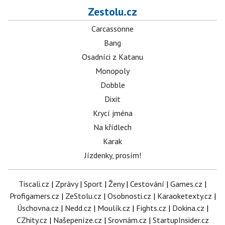
Zestolu.cz
Carcassonne
Bang
Osadníci z Katanu
Monopoly
Dobble
Dixit
Krycí jména
Na křídlech
Karak
Jízdenky, prosím!
Tiscali.cz
|
Zprávy
|
Sport
|
Ženy
|
Cestování
|
Games.cz
|
Profigamers.cz
|
ZeStolu.cz
|
Osobnosti.cz
|
Karaoketexty.cz
|
Úschovna.cz
|
Nedd.cz
|
Moulík.cz
|
Fights.cz
|
Dokina.cz
|
CZhity.cz
|
Našepeníze.cz
|
Srovnám.cz
|
StartupInsider.cz