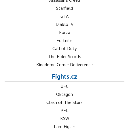
Assassin's Creed
Starfield
GTA
Diablo IV
Forza
Fortnite
Call of Duty
The Elder Scrolls
Kingdome Come: Deliverence
Fights.cz
UFC
Oktagon
Clash of The Stars
PFL
KSW
I am Figter