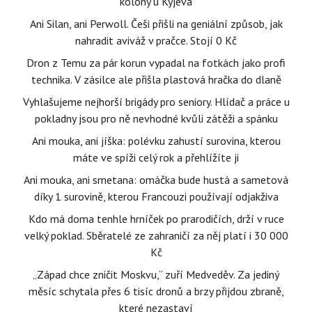
kolony u Kyjeva
Ani Silan, ani Perwoll. Češi přišli na geniální způsob, jak
nahradit aviváž v pračce. Stojí 0 Kč
Dron z Temu za pár korun vypadal na fotkách jako profi
technika. V zásilce ale přišla plastová hračka do dlaně
Vyhlašujeme nejhorší brigády pro seniory. Hlídač a práce u
pokladny jsou pro ně nevhodné kvůli zátěži a spánku
Ani mouka, ani jíška: polévku zahustí surovina, kterou
máte ve spíži celý rok a přehlížíte ji
Ani mouka, ani smetana: omáčka bude hustá a sametová
díky 1 surovině, kterou Francouzi používají odjakživa
Kdo má doma tenhle hrníček po prarodičích, drží v ruce
velký poklad. Sběratelé ze zahraničí za něj platí i 30 000
Kč
„Západ chce zničit Moskvu,“ zuří Medveděv. Za jediný
měsíc schytala přes 6 tisíc dronů a brzy přijdou zbraně,
které nezastaví