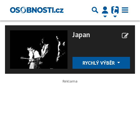
Japan
RYCHLÝ VÝBĚR