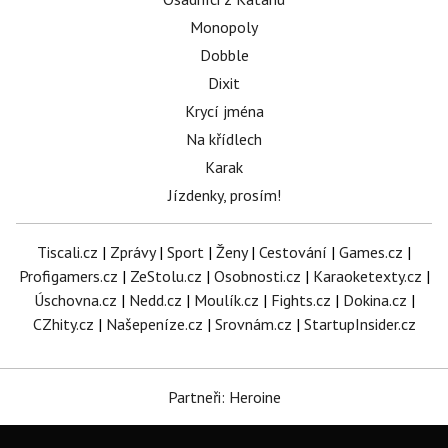
Monopoly
Dobble
Dixit
Krycí jména
Na křídlech
Karak
Jízdenky, prosím!
Tiscali.cz
|
Zprávy
|
Sport
|
Ženy
|
Cestování
|
Games.cz
|
Profigamers.cz
|
ZeStolu.cz
|
Osobnosti.cz
|
Karaoketexty.cz
|
Úschovna.cz
|
Nedd.cz
|
Moulík.cz
|
Fights.cz
|
Dokina.cz
|
CZhity.cz
|
Našepeníze.cz
|
Srovnám.cz
|
StartupInsider.cz
Partneři: Heroine