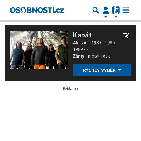
Kabát
Aktivní:
1983 - 1985,
1989 - ?
Žánry:
metal
,
rock
RYCHLÝ VÝBĚR