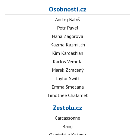
Osobnosti.cz
Andrej Babiš
Petr Pavel
Hana Zagorová
Kazma Kazmitch
Kim Kardashian
Karlos Vémola
Marek Ztracený
Taylor Swift
Emma Smetana
Timothée Chalamet
Zestolu.cz
Carcassonne
Bang
Osadníci z Katanu