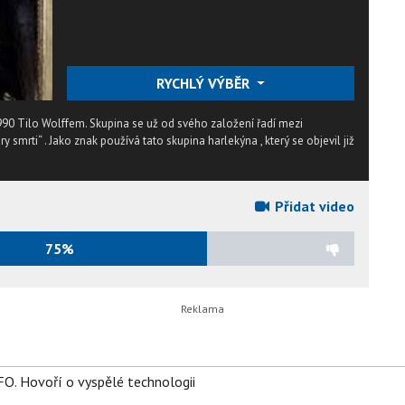
RYCHLÝ VÝBĚR
990 Tilo Wolffem. Skupina se už od svého založení řadí mezi
 smrti“ . Jako znak používá tato skupina harlekýna , který se objevil již
Přidat video
75%
FO. Hovoří o vyspělé technologii