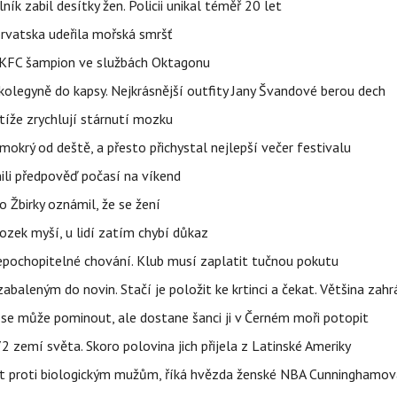
ík zabil desítky žen. Policii unikal téměř 20 let
orvatska udeřila mořská smršť
 BKFC šampion ve službách Oktagonu
olegyně do kapsy. Nejkrásnější outfity Jany Švandové berou dech
íže zrychlují stárnutí mozku
mokrý od deště, a přesto přichystal nejlepší večer festivalu
ili předpověď počasí na víkend
 Žbirky oznámil, že se žení
ozek myší, u lidí zatím chybí důkaz
epochopitelné chování. Klub musí zaplatit tučnou pokutu
aleným do novin. Stačí je položit ke krtinci a čekat. Většina zah
 se může pominout, ale dostane šanci ji v Černém moři potopit
 zemí světa. Skoro polovina jich přijela z Latinské Ameriky
rát proti biologickým mužům, říká hvězda ženské NBA Cunninghamov