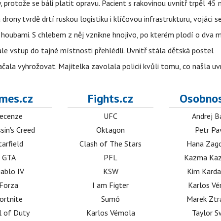
, protože se báli platit opravu. Pacient s rakovinou uvnitř trpěl 45
 drony tvrdě drtí ruskou logistiku i klíčovou infrastrukturu, vojáci 
 i houbami. S chlebem z něj vznikne hnojivo, po kterém plodí o dva 
ale vstup do tajné místnosti přehlédli. Uvnitř stála dětská postel
začala vyhrožovat. Majitelka zavolala policii kvůli tomu, co našla uv
mes.cz
Fights.cz
Osobnos
ecenze
UFC
Andrej B
sin's Creed
Oktagon
Petr Pa
tarfield
Clash of The Stars
Hana Zag
GTA
PFL
Kazma Kaz
iablo IV
KSW
Kim Karda
Forza
I am Figter
Karlos V
ortnite
Sumó
Marek Ztr
l of Duty
Karlos Vémola
Taylor S