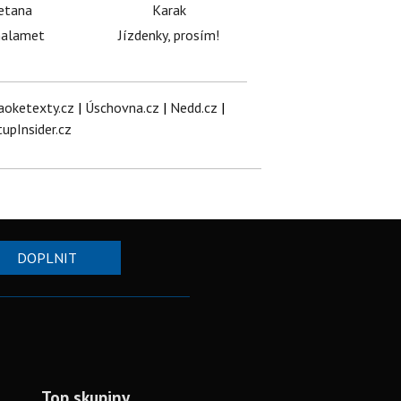
etana
Karak
halamet
Jízdenky, prosím!
aoketexty.cz
|
Úschovna.cz
|
Nedd.cz
|
tupInsider.cz
DOPLNIT
Top skupiny