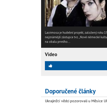
Lacrimosa je hudební projekt, založený roku 1
nejznámější zástupce tvz. „Nové německé kultury
na obalu prvního...
Video
Doporučené články
Ukrajinští vědci pozorovali u Měsíce U