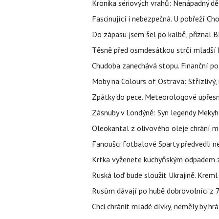
Kronika sériových vrahů: Nenápadný děln
Fascinující i nebezpečná. U pobřeží Ch
Do zápasu jsem šel po kalbě, přiznal
Těsně před osmdesátkou strčí mladší k
Chudoba zanechává stopu. Finanční pot
Moby na Colours of Ostrava: Střízlivý, 
Zpátky do pece. Meteorologové upřesn
Zásnuby v Londýně: Syn legendy Mekyho
Oleokantal z olivového oleje chrání m
Fanoušci fotbalové Sparty předvedli n
Krtka vyženete kuchyňským odpadem zab
Ruská loď bude sloužit Ukrajině. Kreml
Rusům dávají po hubě dobrovolníci z 72
Chci chránit mladé dívky, neměly by h