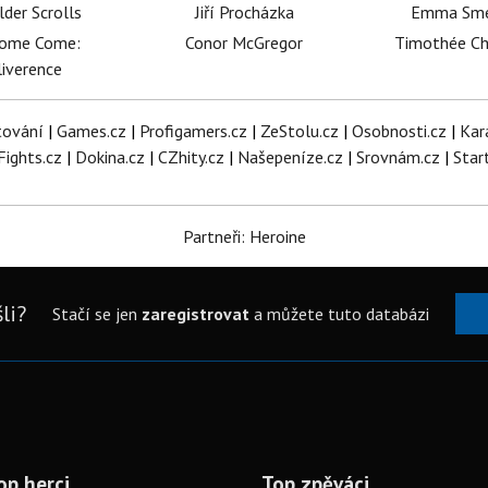
lder Scrolls
Jiří Procházka
Emma Sm
dome Come:
Conor McGregor
Timothée C
iverence
tování
|
Games.cz
|
Profigamers.cz
|
ZeStolu.cz
|
Osobnosti.cz
|
Kar
Fights.cz
|
Dokina.cz
|
CZhity.cz
|
Našepeníze.cz
|
Srovnám.cz
|
Star
Partneři: Heroine
li?
Stačí se jen
zaregistrovat
a můžete tuto databázi
op herci
Top zpěváci