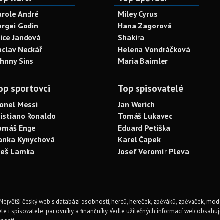
arole André
Miley Cyrus
ergei Godin
Hana Zagorová
lice Jandová
Shakira
áclav Neckář
Helena Vondráčková
ohnny Sins
Maria Baimler
op sportovci
Top spisovatelé
ionel Messi
Jan Werich
ristiano Ronaldo
Tomáš Lukavec
omáš Enge
Eduard Petiška
anka Kynychová
Karel Čapek
leš Lamka
Josef Veromír Pleva
Největší český web s databází osobností, herců, hereček, zpěváků, zpěvaček, mod
te i spisovatele, panovníky a finančníky. Vedle užitečných informací web obsahuje 