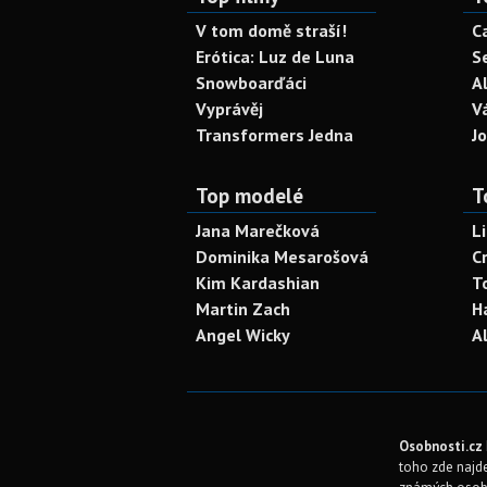
V tom domě straší!
C
Erótica: Luz de Luna
S
Snowboarďáci
A
Vyprávěj
V
Transformers Jedna
J
Top modelé
T
Jana Marečková
L
Dominika Mesarošová
C
Kim Kardashian
T
Martin Zach
H
Angel Wicky
A
Osobnosti.cz
toho zde najde