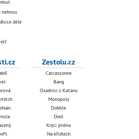
 minut
se nehnou
měsíce déle
nitř
ti.cz
Zestolu.cz
abiš
Carcassonne
vel
Bang
orová
Osadníci z Katanu
mitch
Monopoly
shian
Dobble
émola
Dixit
acený
Krycí jména
wift
Na křídlech