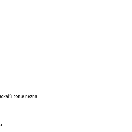
rádkářů tohle nezná
á