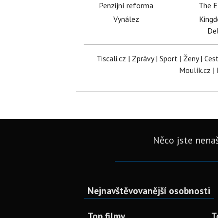
Penzijní reforma
The E
Vynález
King
Del
Tiscali.cz
|
Zprávy
|
Sport
|
Ženy
|
Ces
Moulík.cz
|
Něco jste nenaš
Nejnavštěvovanější osobnosti
Top filmy
T