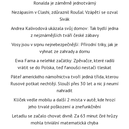
Ronalda je záměrně jednotvárný
Nezápasím v Clashi, zdůraznil Roušal. Vzápětí se ozval
Sivák
Andrea Kalivodová ukázala svůj domov: Tak bydlí jedna
z nejznámějších tváří české zábavy
Vosy jsou v srpnu nejnebezpečnější: Přírodní triky, jak je
vyhnat ze zahrady a domu
Ewa Farna a nelehké začátky: Zpěvačce, které radili
vrátit se do Polska, teď fanoušci nestačí tleskat
Páteř amerického námořnictva tvoří jediná třída, kterou
Rusové potkat nechtějí. Slouží přes 30 let a nic ji neumí
nahradit
Klíček vedle mobilu a další 2 místa v autě, kde hrozí
jeho trvalé poškození a znefunkčnění
Letadlu se začalo chovat divně. Za 63 minut čiré hrůzy
mohla triviální matematická chyba