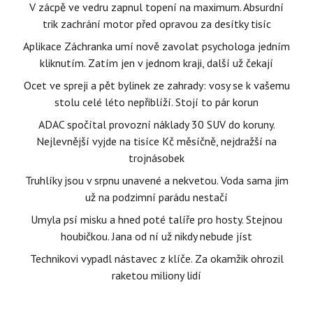
V zácpě ve vedru zapnul topení na maximum. Absurdní
trik zachrání motor před opravou za desítky tisíc
Aplikace Záchranka umí nově zavolat psychologa jedním
kliknutím. Zatím jen v jednom kraji, další už čekají
Ocet ve spreji a pět bylinek ze zahrady: vosy se k vašemu
stolu celé léto nepřiblíží. Stojí to pár korun
ADAC spočítal provozní náklady 30 SUV do koruny.
Nejlevnější vyjde na tisíce Kč měsíčně, nejdražší na
trojnásobek
Truhlíky jsou v srpnu unavené a nekvetou. Voda sama jim
už na podzimní parádu nestačí
Umyla psí misku a hned poté talíře pro hosty. Stejnou
houbičkou. Jana od ní už nikdy nebude jíst
Technikovi vypadl nástavec z klíče. Za okamžik ohrozil
raketou miliony lidí