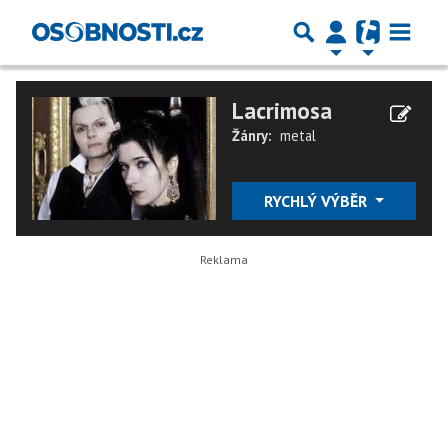
Lacrimosa
Žánry:
metal
RYCHLÝ VÝBĚR