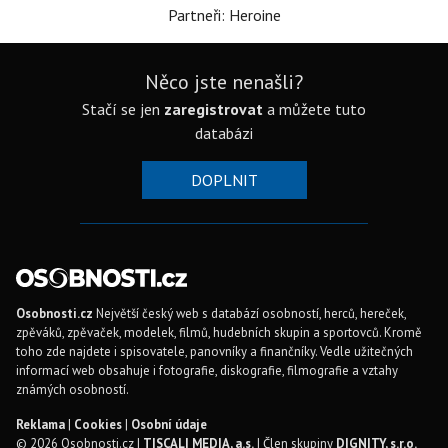
Partneři: Heroine
Něco jste nenašli?
Stačí se jen
zaregistrovat
a můžete tuto
databázi
DOPLNIT
Osobnosti.cz
Největší český web s databází osobností, herců, hereček,
zpěváků, zpěvaček, modelek, filmů, hudebních skupin a sportovců. Kromě
toho zde najdete i spisovatele, panovníky a finančníky. Vedle užitečných
informací web obsahuje i fotografie, diskografie, filmografie a vztahy
známých osobností.
Reklama
|
Cookies
|
Osobní údaje
© 2026 Osobnosti.cz |
TISCALI MEDIA, a.s.
| Člen skupiny
DIGNITY, s.r.o.