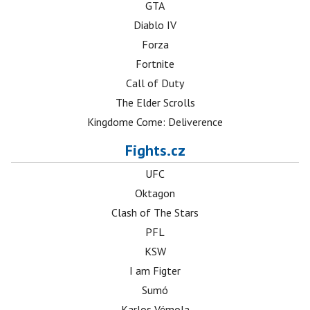
GTA
Diablo IV
Forza
Fortnite
Call of Duty
The Elder Scrolls
Kingdome Come: Deliverence
Fights.cz
UFC
Oktagon
Clash of The Stars
PFL
KSW
I am Figter
Sumó
Karlos Vémola