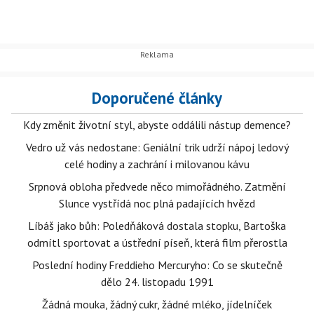
Doporučené články
Kdy změnit životní styl, abyste oddálili nástup demence?
Vedro už vás nedostane: Geniální trik udrží nápoj ledový
celé hodiny a zachrání i milovanou kávu
Srpnová obloha předvede něco mimořádného. Zatmění
Slunce vystřídá noc plná padajících hvězd
Líbáš jako bůh: Poledňáková dostala stopku, Bartoška
odmítl sportovat a ústřední píseň, která film přerostla
Poslední hodiny Freddieho Mercuryho: Co se skutečně
dělo 24. listopadu 1991
Žádná mouka, žádný cukr, žádné mléko, jídelníček