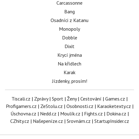
Carcassonne
Bang
Osadníci z Katanu
Monopoly
Dobble
Dixit
Krycí jména
Na křídlech
Karak
Jízdenky, prosím!
Tiscali.cz
|
Zprávy
|
Sport
|
Ženy
|
Cestování
|
Games.cz
|
Profigamers.cz
|
ZeStolu.cz
|
Osobnosti.cz
|
Karaoketexty.cz
|
Úschovna.cz
|
Nedd.cz
|
Moulík.cz
|
Fights.cz
|
Dokina.cz
|
CZhity.cz
|
Našepeníze.cz
|
Srovnám.cz
|
StartupInsider.cz