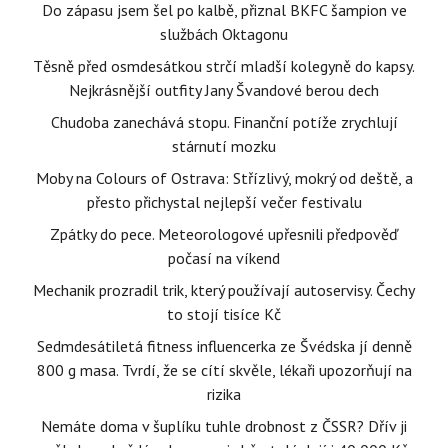
Do zápasu jsem šel po kalbě, přiznal BKFC šampion ve
službách Oktagonu
Těsně před osmdesátkou strčí mladší kolegyně do kapsy.
Nejkrásnější outfity Jany Švandové berou dech
Chudoba zanechává stopu. Finanční potíže zrychlují
stárnutí mozku
Moby na Colours of Ostrava: Střízlivý, mokrý od deště, a
přesto přichystal nejlepší večer festivalu
Zpátky do pece. Meteorologové upřesnili předpověď
počasí na víkend
Mechanik prozradil trik, který používají autoservisy. Čechy
to stojí tisíce Kč
Sedmdesátiletá fitness influencerka ze Švédska jí denně
800 g masa. Tvrdí, že se cítí skvěle, lékaři upozorňují na
rizika
Nemáte doma v šuplíku tuhle drobnost z ČSSR? Dřív ji