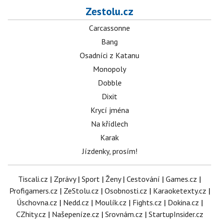
Zestolu.cz
Carcassonne
Bang
Osadníci z Katanu
Monopoly
Dobble
Dixit
Krycí jména
Na křídlech
Karak
Jízdenky, prosím!
Tiscali.cz
|
Zprávy
|
Sport
|
Ženy
|
Cestování
|
Games.cz
|
Profigamers.cz
|
ZeStolu.cz
|
Osobnosti.cz
|
Karaoketexty.cz
|
Úschovna.cz
|
Nedd.cz
|
Moulík.cz
|
Fights.cz
|
Dokina.cz
|
CZhity.cz
|
Našepeníze.cz
|
Srovnám.cz
|
StartupInsider.cz