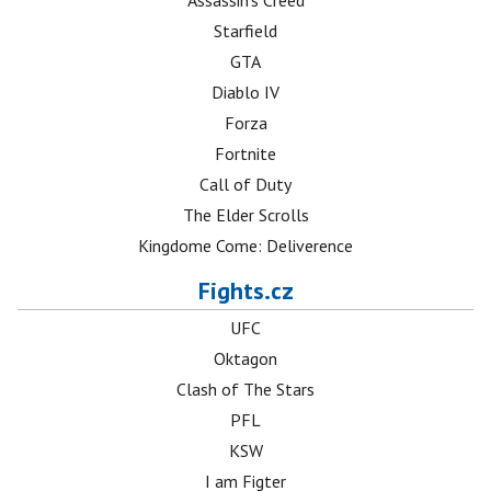
Assassin's Creed
Starfield
GTA
Diablo IV
Forza
Fortnite
Call of Duty
The Elder Scrolls
Kingdome Come: Deliverence
Fights.cz
UFC
Oktagon
Clash of The Stars
PFL
KSW
I am Figter