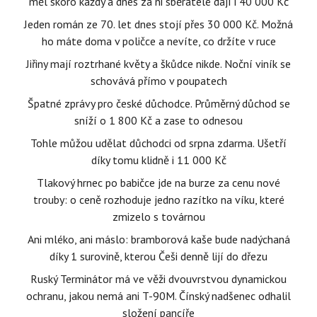
měl skoro každý a dnes za ni sběratelé dají i 40 000 Kč
Jeden román ze 70. let dnes stojí přes 30 000 Kč. Možná
ho máte doma v poličce a nevíte, co držíte v ruce
Jiřiny mají roztrhané květy a škůdce nikde. Noční viník se
schovává přímo v poupatech
Špatné zprávy pro české důchodce. Průměrný důchod se
sníží o 1 800 Kč a zase to odnesou
Tohle můžou udělat důchodci od srpna zdarma. Ušetří
díky tomu klidně i 11 000 Kč
Tlakový hrnec po babičce jde na burze za cenu nové
trouby: o ceně rozhoduje jedno razítko na víku, které
zmizelo s továrnou
Ani mléko, ani máslo: bramborová kaše bude nadýchaná
díky 1 surovině, kterou Češi denně lijí do dřezu
Ruský Terminátor má ve věži dvouvrstvou dynamickou
ochranu, jakou nemá ani T-90M. Čínský nadšenec odhalil
složení pancíře