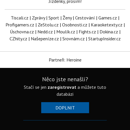
Jízdenky, prosím!
Tiscali.cz
|
Zprávy
|
Sport
|
Ženy
|
Cestování
|
Games.cz
|
Profigamers.cz
|
ZeStolu.cz
|
Osobnosti.cz
|
Karaoketexty.cz
|
Úschovna.cz
|
Nedd.cz
|
Moulík.cz
|
Fights.cz
|
Dokina.cz
|
CZhity.cz
|
Našepeníze.cz
|
Srovnám.cz
|
StartupInsider.cz
Partneři: Heroine
Něco jste nenašli?
Stačí se jen
zaregistrovat
a můžete tuto
databázi
DOPLNIT