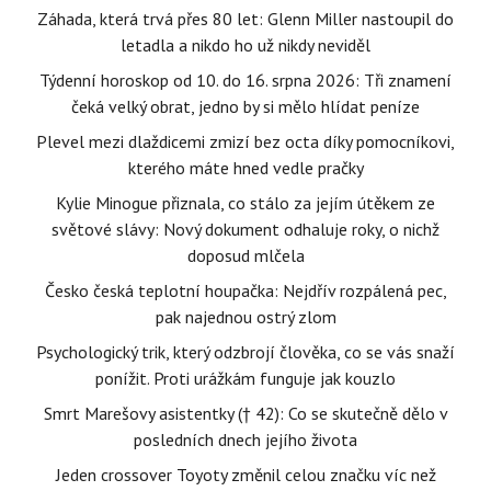
Záhada, která trvá přes 80 let: Glenn Miller nastoupil do
letadla a nikdo ho už nikdy neviděl
Týdenní horoskop od 10. do 16. srpna 2026: Tři znamení
čeká velký obrat, jedno by si mělo hlídat peníze
Plevel mezi dlaždicemi zmizí bez octa díky pomocníkovi,
kterého máte hned vedle pračky
Kylie Minogue přiznala, co stálo za jejím útěkem ze
světové slávy: Nový dokument odhaluje roky, o nichž
doposud mlčela
Česko česká teplotní houpačka: Nejdřív rozpálená pec,
pak najednou ostrý zlom
Psychologický trik, který odzbrojí člověka, co se vás snaží
ponížit. Proti urážkám funguje jak kouzlo
Smrt Marešovy asistentky († 42): Co se skutečně dělo v
posledních dnech jejího života
Jeden crossover Toyoty změnil celou značku víc než