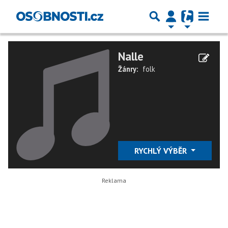
Nalle
Žánry:
folk
RYCHLÝ VÝBĚR