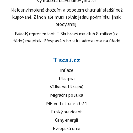
vyhloubila travertinový kráter
Melouny hnojené droždím a popelem chutnají sladší než
kupované. Záhon ale musí splnit jednu podmínku, jinak
plody shnijí
Bývalý reprezentant T. Skuhravý má dluh 8 milionů a
žádný majetek. Přespává v hotelu, adresu má na úřadě
Tiscali.cz
Inflace
Ukrajina
Válka na Ukrajině
Migrační politika
ME ve fotbale 2024
Ruský prezident
Ceny energií
Evropská unie