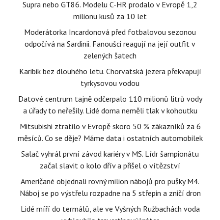
Supra nebo GT86. Modelu C-HR prodalo v Evropě 1,2
milionu kusů za 10 let
Moderátorka Incardonová před fotbalovou sezonou
odpočívá na Sardinii. Fanoušci reagují na její outfit v
zelených šatech
Karibik bez dlouhého letu. Chorvatská jezera překvapují
tyrkysovou vodou
Datové centrum tajně odčerpalo 110 milionů litrů vody
a úřady to neřešily. Lidé doma neměli tlak v kohoutku
Mitsubishi ztratilo v Evropě skoro 50 % zákazníků za 6
měsíců. Co se děje? Máme data i ostatních automobilek
Salač vyhrál první závod kariéry v MS. Lídr šampionátu
začal slavit o kolo dřív a přišel o vítězství
Američané objednali rovný milion nábojů pro pušky M4.
Náboj se po výstřelu rozpadne na 5 střepin a zničí dron
Lidé míří do termálů, ale ve Vyšných Ružbachách voda