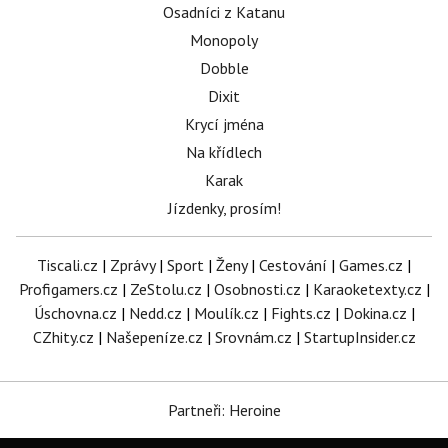
Osadníci z Katanu
Monopoly
Dobble
Dixit
Krycí jména
Na křídlech
Karak
Jízdenky, prosím!
Tiscali.cz
|
Zprávy
|
Sport
|
Ženy
|
Cestování
|
Games.cz
|
Profigamers.cz
|
ZeStolu.cz
|
Osobnosti.cz
|
Karaoketexty.cz
|
Úschovna.cz
|
Nedd.cz
|
Moulík.cz
|
Fights.cz
|
Dokina.cz
|
CZhity.cz
|
Našepeníze.cz
|
Srovnám.cz
|
StartupInsider.cz
Partneři: Heroine