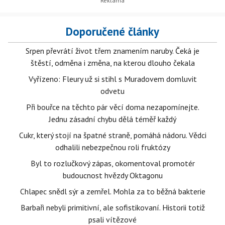
Doporučené články
Srpen převrátí život třem znamením naruby. Čeká je
štěstí, odměna i změna, na kterou dlouho čekala
Vyřízeno: Fleury už si stihl s Muradovem domluvit
odvetu
Při bouřce na těchto pár věcí doma nezapomínejte.
Jednu zásadní chybu dělá téměř každý
Cukr, který stojí na špatné straně, pomáhá nádoru. Vědci
odhalili nebezpečnou roli fruktózy
Byl to rozlučkový zápas, okomentoval promotér
budoucnost hvězdy Oktagonu
Chlapec snědl sýr a zemřel. Mohla za to běžná bakterie
Barbaři nebyli primitivní, ale sofistikovaní. Historii totiž
psali vítězové