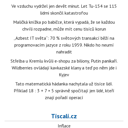
Ve vzduchu vydržel jen devět minut. Let Tu-154 se 115
lidmi skončil katastrofou
Maličká knížka po babičce, která vypadá, že se každou
chvíli rozpadne, může mít cenu tisíců korun
„Azbest IT světa“: 70 % světových transakcí běží na
programovacím jazyce z roku 1959. Nikdo ho neumí
nahradit
Střelba u Kremlu kvůli e-shopu za biliony, Putin panikaří.
Wildberries ovládají kavkazské klany a teď po něm jde i
Kyjev
Tato matematická hádanka nachytala už tisíce lidí.
Příklad 18 : 3 + 7 × 5 správně spočítají jen lidé, kteří
znají pořadí operací
Tiscali.cz
Inflace