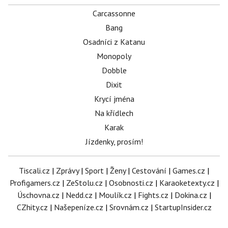
Carcassonne
Bang
Osadníci z Katanu
Monopoly
Dobble
Dixit
Krycí jména
Na křídlech
Karak
Jízdenky, prosím!
Tiscali.cz
|
Zprávy
|
Sport
|
Ženy
|
Cestování
|
Games.cz
|
Profigamers.cz
|
ZeStolu.cz
|
Osobnosti.cz
|
Karaoketexty.cz
|
Úschovna.cz
|
Nedd.cz
|
Moulík.cz
|
Fights.cz
|
Dokina.cz
|
CZhity.cz
|
Našepeníze.cz
|
Srovnám.cz
|
StartupInsider.cz