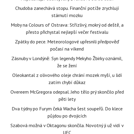
Chudoba zanechává stopu. Finanční potíže zrychlují
stárnutí mozku
Moby na Colours of Ostrava: Střízlivý, mokrý od deště, a
přesto přichystal nejlepší večer festivalu
Zpátky do pece. Meteorologové upřesnili předpověď
počasí na víkend
Zásnuby v Londýně: Syn legendy Mekyho Žbirky oznámil,
že se žení
Oleokantal z olivového oleje chrání mozek myší, u lidí
zatím chybí důkaz
Overeem McGregora odepsal. Jeho tělo prý skončilo před
pěti lety
Dva týdny po Furym čeká Wacha šest soupeřů. Do klece
půjdou po dvojicích
Szabová možná v Oktagonu skončila. Novotný ji už vidí v
UFC