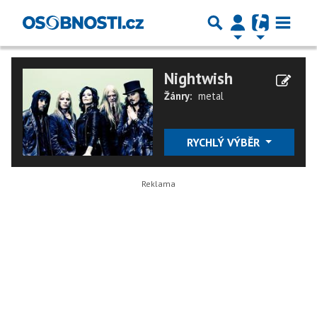
Nightwish
Žánry:
metal
RYCHLÝ VÝBĚR