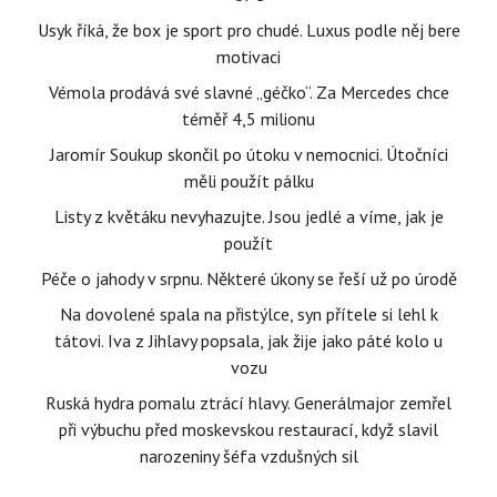
Usyk říká, že box je sport pro chudé. Luxus podle něj bere
motivaci
Vémola prodává své slavné „géčko“. Za Mercedes chce
téměř 4,5 milionu
Jaromír Soukup skončil po útoku v nemocnici. Útočníci
měli použít pálku
Listy z květáku nevyhazujte. Jsou jedlé a víme, jak je
použít
Péče o jahody v srpnu. Některé úkony se řeší už po úrodě
Na dovolené spala na přistýlce, syn přítele si lehl k
tátovi. Iva z Jihlavy popsala, jak žije jako páté kolo u
vozu
Ruská hydra pomalu ztrácí hlavy. Generálmajor zemřel
při výbuchu před moskevskou restaurací, když slavil
narozeniny šéfa vzdušných sil