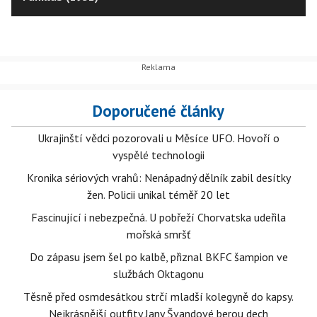
Doporučené články
Ukrajinští vědci pozorovali u Měsíce UFO. Hovoří o
vyspělé technologii
Kronika sériových vrahů: Nenápadný dělník zabil desítky
žen. Policii unikal téměř 20 let
Fascinující i nebezpečná. U pobřeží Chorvatska udeřila
mořská smršť
Do zápasu jsem šel po kalbě, přiznal BKFC šampion ve
službách Oktagonu
Těsně před osmdesátkou strčí mladší kolegyně do kapsy.
Nejkrásnější outfity Jany Švandové berou dech