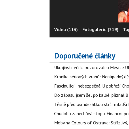
Videa (113)
Fotogalerie (219)
Ta
Doporučené články
Ukrajinští vědci pozorovali u Měsíce U
Kronika sériových vrahů: Nenápadný děln
Fascinující i nebezpečná. U pobřeží Ch
Do zápasu jsem šel po kalbě, přiznal
Těsně před osmdesátkou strčí mladší k
Chudoba zanechává stopu. Finanční pot
Moby na Colours of Ostrava: Střízlivý, 