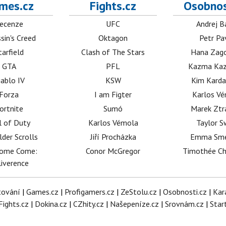
mes.cz
Fights.cz
Osobnos
ecenze
UFC
Andrej B
sin's Creed
Oktagon
Petr Pa
tarfield
Clash of The Stars
Hana Zag
GTA
PFL
Kazma Kaz
iablo IV
KSW
Kim Karda
Forza
I am Figter
Karlos V
ortnite
Sumó
Marek Ztr
l of Duty
Karlos Vémola
Taylor S
lder Scrolls
Jiří Procházka
Emma Sm
dome Come:
Conor McGregor
Timothée C
iverence
tování
|
Games.cz
|
Profigamers.cz
|
ZeStolu.cz
|
Osobnosti.cz
|
Kar
Fights.cz
|
Dokina.cz
|
CZhity.cz
|
Našepeníze.cz
|
Srovnám.cz
|
Star