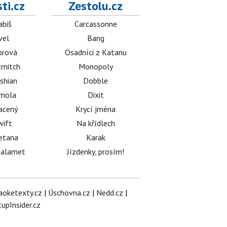
ti.cz
Zestolu.cz
abiš
Carcassonne
vel
Bang
orová
Osadníci z Katanu
mitch
Monopoly
shian
Dobble
émola
Dixit
acený
Krycí jména
wift
Na křídlech
etana
Karak
halamet
Jízdenky, prosím!
aoketexty.cz
|
Úschovna.cz
|
Nedd.cz
|
tupInsider.cz