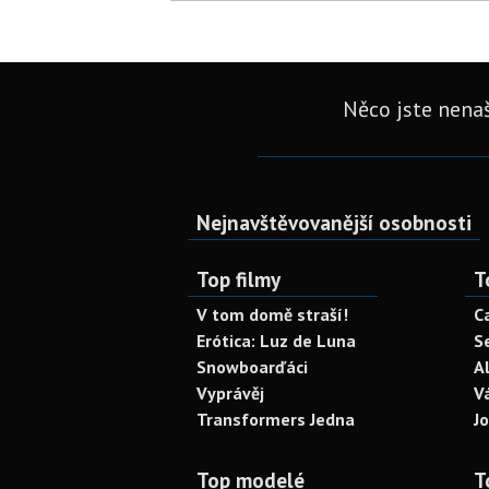
Něco jste nenaš
Nejnavštěvovanější osobnosti
Top filmy
T
V tom domě straší!
C
Erótica: Luz de Luna
S
Snowboarďáci
A
Vyprávěj
V
Transformers Jedna
J
Top modelé
T