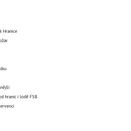
á Hranice
ožár
álku
nější
od hranic i lodě FSB
červenci