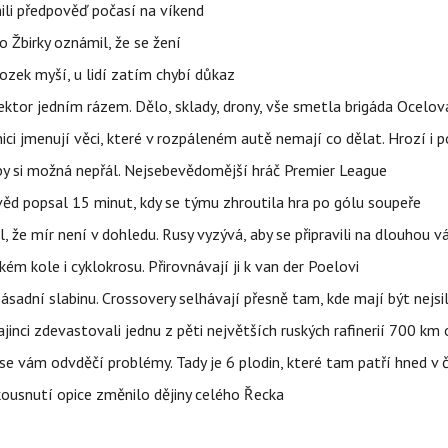
ili předpověď počasí na víkend
 Žbirky oznámil, že se žení
ozek myší, u lidí zatím chybí důkaz
i sektor jedním rázem. Dělo, sklady, drony, vše smetla brigáda Ocelov
ci jmenují věci, které v rozpáleném autě nemají co dělat. Hrozí i p
 by si možná nepřál. Nejsebevědomější hráč Premier League
věd popsal 15 minut, kdy se týmu zhroutila hra po gólu soupeře
l, že mír není v dohledu. Rusy vyzývá, aby se připravili na dlouhou v
m kole i cyklokrosu. Přirovnávají ji k van der Poelovi
sadní slabinu. Crossovery selhávají přesně tam, kde mají být nejsil
ajinci zdevastovali jednu z pěti největších ruských rafinerií 700 km 
se vám odvděčí problémy. Tady je 6 plodin, které tam patří hned v 
 kousnutí opice změnilo dějiny celého Řecka