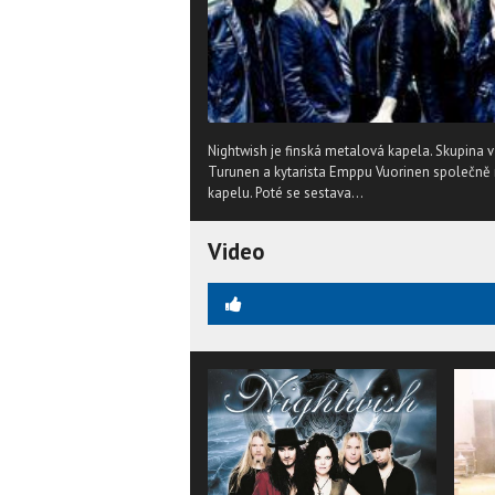
Nightwish je finská metalová kapela. Skupina 
Turunen a kytarista Emppu Vuorinen společně n
kapelu. Poté se sestava...
Video