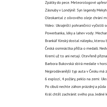
Zpátky do pece. Meteorologové upřesn
Zásnuby v Londýně: Syn legendy Mekyho
Oleokantal z olivového oleje chrání m
Video: Ukrajinští pohraničníci vyčistil
Powerbanka, léky a lahev vody: Mechani
Brankář Kinský dostal nálepku, kterou
Česká osmnáctka přišla o medaili. Ned
Kreml už to ani netají. Otevřeně přizna
Barbora Bukovská sbírá medaile v horské
Nejprodávanější typ auta v Česku má zá
6 explozí, 4 požáry, peklo na zemi: Ukr
Po cibuli nechte záhon prázdný a půda 
Král chtěl zachránit svého psa. Jediné