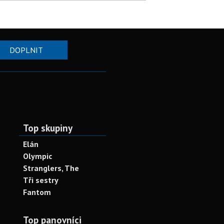
DOPLNIT
Top skupiny
Elán
Olympic
Stranglers, The
Tři sestry
Fantom
Top panovníci