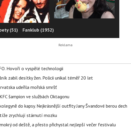
pety (51)
Fanklub (1952)
FO. Hovoří o vyspělé technologii
ík zabil desítky žen. Policii unikal téměř 20 let
orvatska udeřila mořská smršť
 BKFC šampion ve službách Oktagonu
olegyně do kapsy. Nejkrásnější outfity Jany Švandové berou dech
íže zrychlují stárnutí mozku
mokrý od deště, a přesto přichystal nejlepší večer festivalu