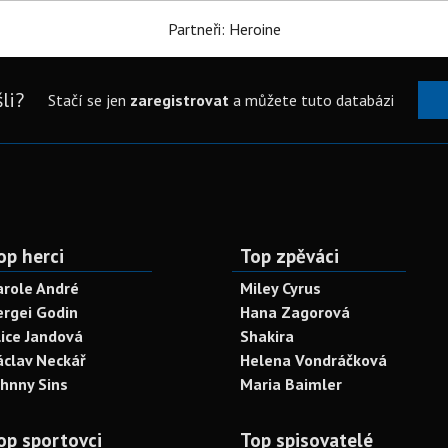
Partneři: Heroine
li?
Stačí se jen
zaregistrovat
a můžete tuto databázi
op herci
Top zpěváci
arole André
Miley Cyrus
ergei Godin
Hana Zagorová
lice Jandová
Shakira
áclav Neckář
Helena Vondráčková
ohnny Sins
Maria Baimler
op sportovci
Top spisovatelé