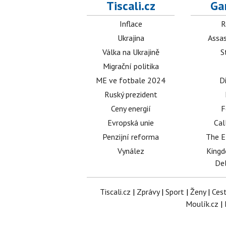
Tiscali.cz
Ga
Inflace
R
Ukrajina
Assas
Válka na Ukrajině
S
Migrační politika
ME ve fotbale 2024
D
Ruský prezident
Ceny energií
F
Evropská unie
Cal
Penzijní reforma
The E
Vynález
King
Del
Tiscali.cz
|
Zprávy
|
Sport
|
Ženy
|
Ces
Moulík.cz
|