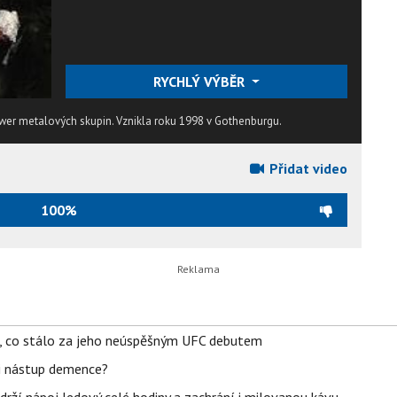
RYCHLÝ VÝBĚR
er metalových skupin. Vznikla roku 1998 v Gothenburgu.
Přidat video
100%
il, co stálo za jeho neúspěšným UFC debutem
li nástup demence?