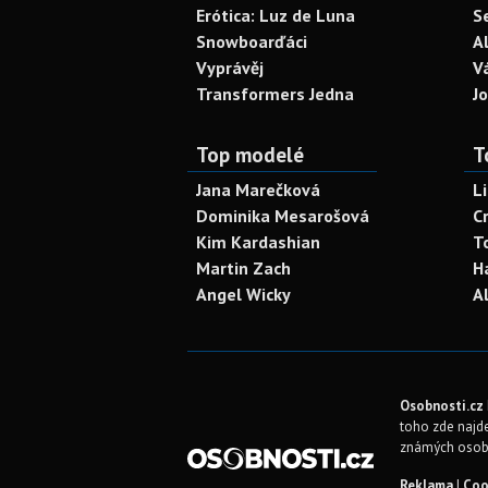
Erótica: Luz de Luna
S
Snowboarďáci
A
Vyprávěj
V
Transformers Jedna
J
Top modelé
T
Jana Marečková
L
Dominika Mesarošová
C
Kim Kardashian
T
Martin Zach
H
Angel Wicky
A
Osobnosti.cz
toho zde najde
známých osob
Reklama
|
Coo