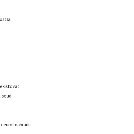
rostla
 existovat
á soud
i neumí nahradit