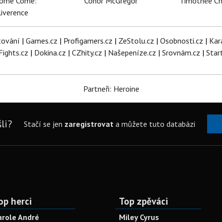
dome Come:
Conor McGregor
Timothée C
iverence
tování
|
Games.cz
|
Profigamers.cz
|
ZeStolu.cz
|
Osobnosti.cz
|
Kar
Fights.cz
|
Dokina.cz
|
CZhity.cz
|
Našepeníze.cz
|
Srovnám.cz
|
Star
Partneři: Heroine
li?
Stačí se jen
zaregistrovat
a můžete tuto databázi
op herci
Top zpěváci
arole André
Miley Cyrus