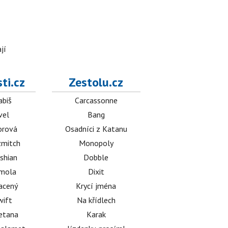
jí
ti.cz
Zestolu.cz
abiš
Carcassonne
vel
Bang
orová
Osadníci z Katanu
mitch
Monopoly
shian
Dobble
émola
Dixit
acený
Krycí jména
wift
Na křídlech
etana
Karak