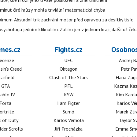
autě, kde hrozí jeho trvalé poškození a znefunkčnění
 minut čiré hrůzy mohla triviální matematická chyba
imum. Absurdní trik zachrání motor před opravou za desítky tisíc
ychologa jedním kliknutím. Zatím jen v jednom kraji, další už čeka
mes.cz
Fights.cz
Osobnos
ecenze
UFC
Andrej B
sin's Creed
Oktagon
Petr Pa
tarfield
Clash of The Stars
Hana Zag
GTA
PFL
Kazma Kaz
iablo IV
KSW
Kim Karda
Forza
I am Figter
Karlos V
ortnite
Sumó
Marek Ztr
l of Duty
Karlos Vémola
Taylor S
lder Scrolls
Jiří Procházka
Emma Sm