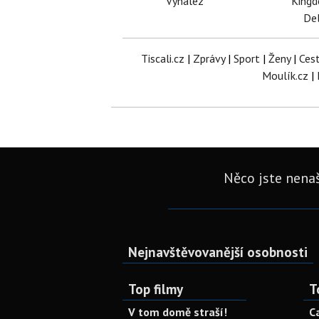
Vynález
King
Del
Tiscali.cz
|
Zprávy
|
Sport
|
Ženy
|
Ces
Moulík.cz
|
Něco jste nenaš
Nejnavštěvovanější osobnosti
Top filmy
T
V tom domě straší!
C