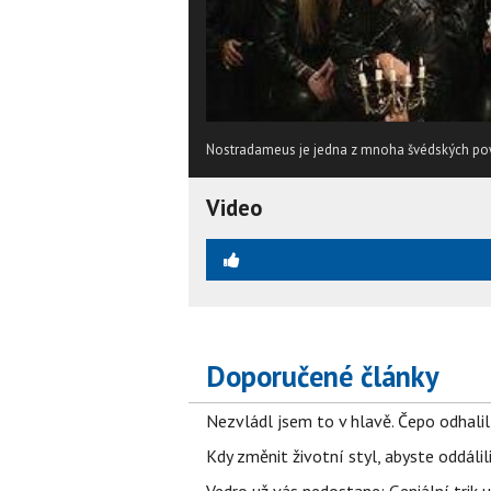
Nostradameus je jedna z mnoha švédských pow
Video
Doporučené články
Nezvládl jsem to v hlavě. Čepo odhal
Kdy změnit životní styl, abyste oddáli