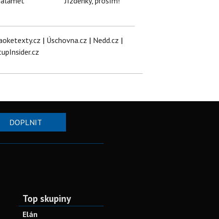
halamet
Jízdenky, prosím!
aoketexty.cz
|
Úschovna.cz
|
Nedd.cz
|
tupInsider.cz
DOPLNIT
Top skupiny
Elán