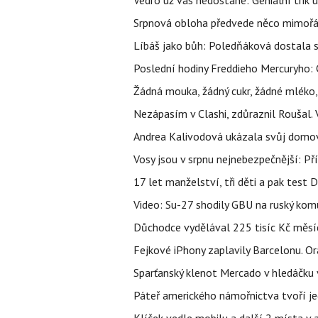
Vedro už vás nedostane: Geniální trik 
Srpnová obloha předvede něco mimořád
Líbáš jako bůh: Poledňáková dostala s
Poslední hodiny Freddieho Mercuryho: 
Žádná mouka, žádný cukr, žádné mléko,
Nezápasím v Clashi, zdůraznil Roušal. 
Andrea Kalivodová ukázala svůj domov:
Vosy jsou v srpnu nejnebezpečnější: Pří
17 let manželství, tři děti a pak test D
Video: Su-27 shodily GBU na ruský ko
Důchodce vydělával 225 tisíc Kč měsí
Fejkové iPhony zaplavily Barcelonu. O
Sparťanský klenot Mercado v hledáčku 
Páteř amerického námořnictva tvoří jedi