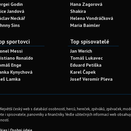
ergei Godin
Hana Zagorová
lice Jandová
Shakira
áclav Neckář
Helena Vondráčková
ohnny Sins
Maria Baimler
op sportovci
Top spisovatelé
ionel Messi
Jan Werich
ristiano Ronaldo
Tomáš Lukavec
omáš Enge
Eduard Petiška
anka Kynychová
Karel Čapek
leš Lamka
Josef Veromír Pleva
Největší český web s databází osobností, herců, hereček, zpěváků, zpěvaček, mod
te i spisovatele, panovníky a finančníky. Vedle užitečných informací web obsahuje 
ností.
kies
|
Osobní údaje