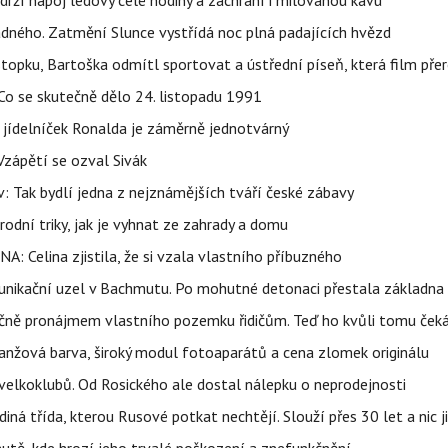
udrží nápoj ledový celé hodiny a zachrání i milovanou kávu
ného. Zatmění Slunce vystřídá noc plná padajících hvězd
topku, Bartoška odmítl sportovat a ústřední píseň, která film pře
Co se skutečně dělo 24. listopadu 1991
 jídelníček Ronalda je záměrně jednotvárný
Vzápětí se ozval Sivák
 Tak bydlí jedna z nejznámějších tváří české zábavy
rodní triky, jak je vyhnat ze zahrady a domu
NA: Celina zjistila, že si vzala vlastního příbuzného
munikační uzel v Bachmutu. Po mohutné detonaci přestala základna
čně pronájmem vlastního pozemku řidičům. Teď ho kvůli tomu ček
ranžová barva, široký modul fotoaparátů a cena zlomek originálu
velkoklubů. Od Rosického ale dostal nálepku o neprodejnosti
ná třída, kterou Rusové potkat nechtějí. Slouží přes 30 let a nic j