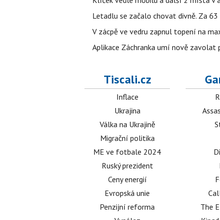
Klíček vedle mobilu a další 2 místa v 
Letadlu se začalo chovat divně. Za 63
V zácpě ve vedru zapnul topení na max
Aplikace Záchranka umí nově zavolat ps
Tiscali.cz
Ga
Inflace
R
Ukrajina
Assas
Válka na Ukrajině
S
Migrační politika
ME ve fotbale 2024
D
Ruský prezident
Ceny energií
F
Evropská unie
Cal
Penzijní reforma
The E