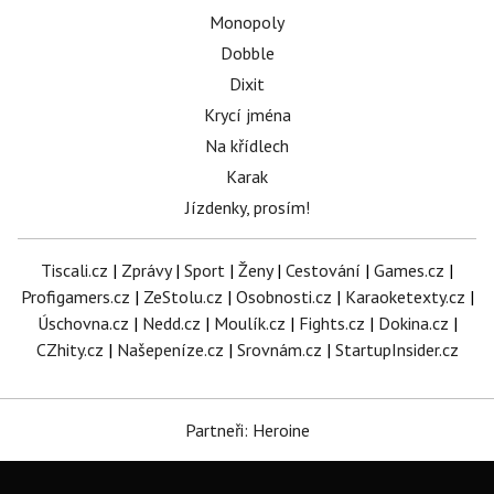
Monopoly
Dobble
Dixit
Krycí jména
Na křídlech
Karak
Jízdenky, prosím!
Tiscali.cz
|
Zprávy
|
Sport
|
Ženy
|
Cestování
|
Games.cz
|
Profigamers.cz
|
ZeStolu.cz
|
Osobnosti.cz
|
Karaoketexty.cz
|
Úschovna.cz
|
Nedd.cz
|
Moulík.cz
|
Fights.cz
|
Dokina.cz
|
CZhity.cz
|
Našepeníze.cz
|
Srovnám.cz
|
StartupInsider.cz
Partneři: Heroine