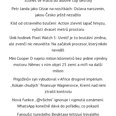
Stones se vrátili do albové top desítky
Petr Janda jako Cézar na nosítkách: Oslava narozenin,
jakou Česko ještě nezažilo
Klid od otravného bzučení: Action zlevnil lapač hmyzu,
vyčistí dvacet metrů prostoru
Únik hodinek Pixel Watch 5: Uvnitř je to brutální změna,
ale zvenčí nic neuvidíte. Na začátek procesor, který nikdo
neviděl
Mini Cooper D najelo milion kilometrů bez jediné výměny
motoru. Němec s ním objel 25 zemí a míří na další
milion
Prigožinův syn vybudoval v Africe drogové impérium.
„Kokain chudých“ financuje Wagnerovce, Kreml nad nimi
ztratil kontrolu
Nová funkce „@všichni“ ignoruje i vypnutá oznámení.
WhatsApp konečně dává do pořádku, co pokazil
Fanoušci tureckého Besiktase kritizují bývalého