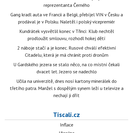
reprezentanta Černého
Gang kradl auta ve Francii a Belgii, přebíjel VIN v Česku a
prodával je v Polsku. Naletěl i polský vicepremiér
Kundrátek vysvětlil konec v Třinci: Klub nechtěl
prodloužit smlouvu, rozhodl hokej dětí
2 náboje stačí a je konec. Rusové chválí efektivní
Citadelu, která je má chránit proti dronům
U Gardského jezera se stalo něco, na co místní čekali
dvacet let. Jezero se nadechlo
Učila na univerzitě, dnes nosí kartony minerálek do
třetího patra. Manžel s dospělým synem leží u televize a
nechají ji dřít
Tiscali.cz
Inflace