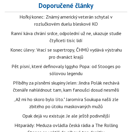
Doporučené články
Hořký konec: Známý americký veterán schytal v
rozlučkovém duelu bleskové KO
Ranní káva chrání srdce, odpolední už ne, ukazuje studie
čtyřiceti tisíc lidí
Konec úlevy: Vrací se supertropy, ČHMÚ vydává výstrahu
pro dvanáct krajů
Pět písní, které definovaly Iggyho Popa: od Stooges po
sólovou legendu
Příběhy za písněmi skupiny Jelen: Jindra Polák nechává
čtenáře nahlédnout tam, kam fanoušci dosud nesměli
„Až mi ho skoro bylo líto." Jaromíra Soukupa našli zle
zbitého po útoku maskovaných mužů
Opak dejá vu existuje. Je ale ještě podivnější
Hitparády: Meduza ovládla česká rádia a The Rolling