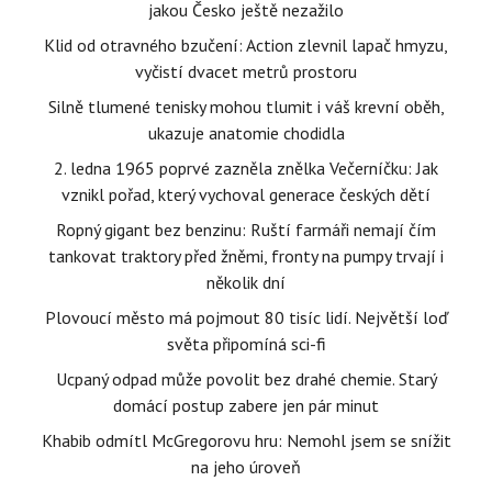
jakou Česko ještě nezažilo
Klid od otravného bzučení: Action zlevnil lapač hmyzu,
vyčistí dvacet metrů prostoru
Silně tlumené tenisky mohou tlumit i váš krevní oběh,
ukazuje anatomie chodidla
2. ledna 1965 poprvé zazněla znělka Večerníčku: Jak
vznikl pořad, který vychoval generace českých dětí
Ropný gigant bez benzinu: Ruští farmáři nemají čím
tankovat traktory před žněmi, fronty na pumpy trvají i
několik dní
Plovoucí město má pojmout 80 tisíc lidí. Největší loď
světa připomíná sci-fi
Ucpaný odpad může povolit bez drahé chemie. Starý
domácí postup zabere jen pár minut
Khabib odmítl McGregorovu hru: Nemohl jsem se snížit
na jeho úroveň