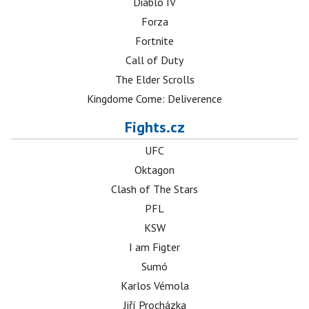
Diablo IV
Forza
Fortnite
Call of Duty
The Elder Scrolls
Kingdome Come: Deliverence
Fights.cz
UFC
Oktagon
Clash of The Stars
PFL
KSW
I am Figter
Sumó
Karlos Vémola
Jiří Procházka