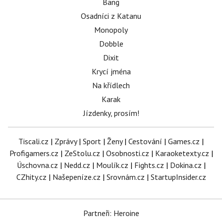
Bang
Osadníci z Katanu
Monopoly
Dobble
Dixit
Krycí jména
Na křídlech
Karak
Jízdenky, prosím!
Tiscali.cz
|
Zprávy
|
Sport
|
Ženy
|
Cestování
|
Games.cz
|
Profigamers.cz
|
ZeStolu.cz
|
Osobnosti.cz
|
Karaoketexty.cz
|
Úschovna.cz
|
Nedd.cz
|
Moulík.cz
|
Fights.cz
|
Dokina.cz
|
CZhity.cz
|
Našepeníze.cz
|
Srovnám.cz
|
StartupInsider.cz
Partneři: Heroine