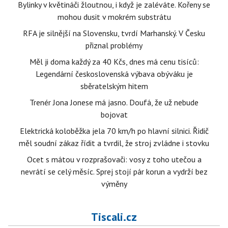
Bylinky v květináči žloutnou, i když je zaléváte. Kořeny se
mohou dusit v mokrém substrátu
RFA je silnější na Slovensku, tvrdí Marhanský. V Česku
přiznal problémy
Měl ji doma každý za 40 Kčs, dnes má cenu tisíců:
Legendární československá výbava obýváku je
sběratelským hitem
Trenér Jona Jonese má jasno. Doufá, že už nebude
bojovat
Elektrická koloběžka jela 70 km/h po hlavní silnici. Řidič
měl soudní zákaz řídit a tvrdil, že stroj zvládne i stovku
Ocet s mátou v rozprašovači: vosy z toho utečou a
nevrátí se celý měsíc. Sprej stojí pár korun a vydrží bez
výměny
Tiscali.cz