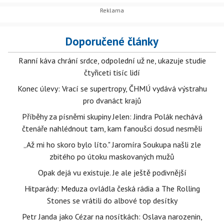
Doporučené články
Ranní káva chrání srdce, odpolední už ne, ukazuje studie
čtyřiceti tisíc lidí
Konec úlevy: Vrací se supertropy, ČHMÚ vydává výstrahu
pro dvanáct krajů
Příběhy za písněmi skupiny Jelen: Jindra Polák nechává
čtenáře nahlédnout tam, kam fanoušci dosud nesměli
„Až mi ho skoro bylo líto." Jaromíra Soukupa našli zle
zbitého po útoku maskovaných mužů
Opak dejá vu existuje. Je ale ještě podivnější
Hitparády: Meduza ovládla česká rádia a The Rolling
Stones se vrátili do albové top desítky
Petr Janda jako Cézar na nosítkách: Oslava narozenin,