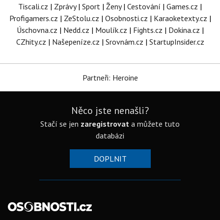
Tiscali.cz
|
Zprávy
|
Sport
|
Ženy
|
Cestování
|
Games.cz
|
Profigamers.cz
|
ZeStolu.cz
|
Osobnosti.cz
|
Karaoketexty.cz
|
Úschovna.cz
|
Nedd.cz
|
Moulík.cz
|
Fights.cz
|
Dokina.cz
|
CZhity.cz
|
Našepeníze.cz
|
Srovnám.cz
|
StartupInsider.cz
Partneři: Heroine
Něco jste nenašli?
Stačí se jen
zaregistrovat
a můžete tuto
databázi
DOPLNIT