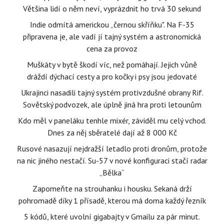
Většina lidí o něm neví, vyprázdnit ho trvá 30 sekund
Indie odmítá americkou „černou skříňku". Na F-35
připravena je, ale vadí jí tajný systém a astronomická
cena za provoz
Muškáty v bytě škodí víc, než pomáhají. Jejich vůně
dráždí dýchací cesty a pro kočky i psy jsou jedovaté
Ukrajinci nasadili tajný systém protivzdušné obrany Rif.
Sovětský podvozek, ale úplně jiná hra proti letounům
Kdo měl v paneláku tenhle mixér, záviděl mu celý vchod.
Dnes za něj sběratelé dají až 8 000 Kč
Rusové nasazují nejdražší letadlo proti dronům, protože
na nic jiného nestačí. Su-57 v nové konfiguraci stačí radar
„Bělka“
Zapomeňte na strouhanku i housku. Sekaná drží
pohromadě díky 1 přísadě, kterou má doma každý řezník
5 kódů, které uvolní gigabajty v Gmailu za pár minut.