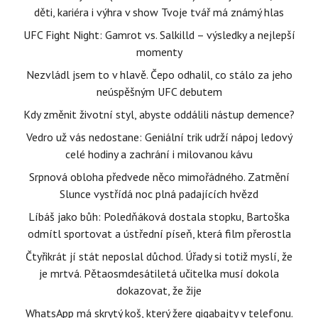
děti, kariéra i výhra v show Tvoje tvář má známý hlas
UFC Fight Night: Gamrot vs. Salkilld – výsledky a nejlepší
momenty
Nezvládl jsem to v hlavě. Čepo odhalil, co stálo za jeho
neúspěšným UFC debutem
Kdy změnit životní styl, abyste oddálili nástup demence?
Vedro už vás nedostane: Geniální trik udrží nápoj ledový
celé hodiny a zachrání i milovanou kávu
Srpnová obloha předvede něco mimořádného. Zatmění
Slunce vystřídá noc plná padajících hvězd
Líbáš jako bůh: Poledňáková dostala stopku, Bartoška
odmítl sportovat a ústřední píseň, která film přerostla
Čtyřikrát jí stát neposlal důchod. Úřady si totiž myslí, že
je mrtvá. Pětaosmdesátiletá učitelka musí dokola
dokazovat, že žije
WhatsApp má skrytý koš, který žere gigabajty v telefonu.