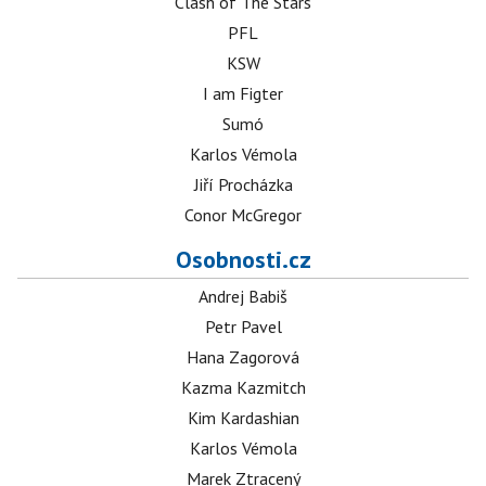
Clash of The Stars
PFL
KSW
I am Figter
Sumó
Karlos Vémola
Jiří Procházka
Conor McGregor
Osobnosti.cz
Andrej Babiš
Petr Pavel
Hana Zagorová
Kazma Kazmitch
Kim Kardashian
Karlos Vémola
Marek Ztracený