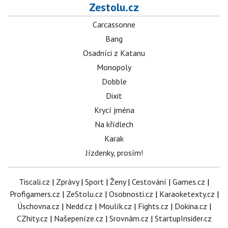
Zestolu.cz
Carcassonne
Bang
Osadníci z Katanu
Monopoly
Dobble
Dixit
Krycí jména
Na křídlech
Karak
Jízdenky, prosím!
Tiscali.cz
|
Zprávy
|
Sport
|
Ženy
|
Cestování
|
Games.cz
|
Profigamers.cz
|
ZeStolu.cz
|
Osobnosti.cz
|
Karaoketexty.cz
|
Úschovna.cz
|
Nedd.cz
|
Moulík.cz
|
Fights.cz
|
Dokina.cz
|
CZhity.cz
|
Našepeníze.cz
|
Srovnám.cz
|
StartupInsider.cz