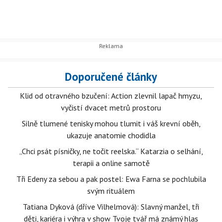
Doporučené články
Klid od otravného bzučení: Action zlevnil lapač hmyzu,
vyčistí dvacet metrů prostoru
Silně tlumené tenisky mohou tlumit i váš krevní oběh,
ukazuje anatomie chodidla
„Chci psát písničky, ne točit reelska.“ Katarzia o selhání,
terapii a online samotě
Tři Edeny za sebou a pak postel: Ewa Farna se pochlubila
svým rituálem
Tatiana Dyková (dříve Vilhelmová): Slavný manžel, tři
děti, kariéra i výhra v show Tvoje tvář má známý hlas