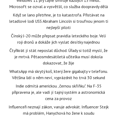
Windows 11 prý tajně šmíruje každých 15 minut.
Microsoft se ozval a vysvětlil, co služba doopravdy dělá
Když se lano přetrhne, je to katastrofa. Přistávat na
letadlové lodi USS Abraham Lincoln si troufnou jenom ti
nejlepší piloti
Čínský J-20 může přepsat pravidla leteckého boje. Velí
roji dronů a dokáže jich vyslat desítky najednou
Čtyřikrát jí stát neposlal důchod. Úřady si totiž myslí, že
je mrtvá. Pětaosmdesátiletá učitelka musí dokola
dokazovat, že žije
WhatsApp má skrytý koš, který žere gigabajty v telefonu.
Většina lidí o něm neví, vyprázdnit ho trvá 30 sekund
Indie odmítá americkou „černou skříňku". Na F-35
připravena je, ale vadí jí tajný systém a astronomická
cena za provoz
Influenceři neznají zákon, varuje advokát. Influencer Stejk
má problém, Hanychová ho žene k soudu