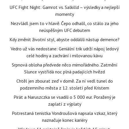
UFC Fight Night: Gamrot vs. Salkilld – výsledky a nejlepší
momenty
Nezvládl jsem to v hlavě. Čepo odhalil, co stálo za jeho
neúspěšným UFC debutem
Kdy změnit životní styl, abyste oddálili nástup demence?
Vedro už vás nedostane: Geniální trik udrží nápoj ledový
celé hodiny a zachrání i milovanou kávu
Srpnová obloha předvede něco mimořádného. Zatmění
Slunce vystřídá noc plná padajících hvězd
Chtěl jen zbourat zeď v domě. Za ní vedl tunel do
podzemního města z 12. století před Kristem
Pirát a Naruszczka se vsadili o 5 000 eur. Poražený je
zaplatí z výplaty
Potrestaná tenistka Vondroušová napsala vzkaz, který
naznačuje konec kariéry