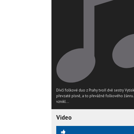
Dívčí folkové duo z Prahy tvoří dvě sestry Vytis
převzaté písně, a to převážně folkového žánru.
vznikl...
Video