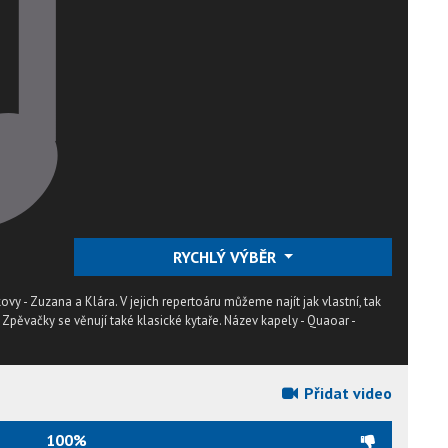
RYCHLÝ VÝBĚR
kovy - Zuzana a Klára. V jejich repertoáru můžeme najít jak vlastní, tak
 Zpěvačky se věnují také klasické kytaře. Název kapely - Quaoar -
Přidat video
100%