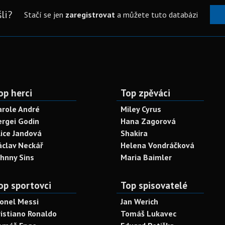
li?
Stačí se jen
zaregistrovat
a můžete tuto databázi
op herci
Top zpěváci
arole André
Miley Cyrus
ergei Godin
Hana Zagorová
lice Jandová
Shakira
áclav Neckář
Helena Vondráčková
ohnny Sins
Maria Baimler
op sportovci
Top spisovatelé
ionel Messi
Jan Werich
ristiano Ronaldo
Tomáš Lukavec