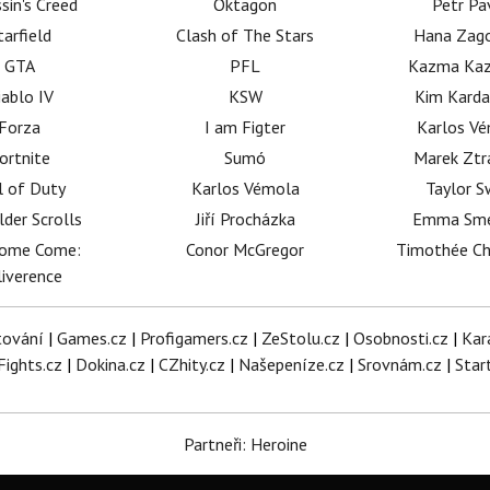
sin's Creed
Oktagon
Petr Pa
tarfield
Clash of The Stars
Hana Zag
GTA
PFL
Kazma Kaz
iablo IV
KSW
Kim Karda
Forza
I am Figter
Karlos V
ortnite
Sumó
Marek Ztr
l of Duty
Karlos Vémola
Taylor S
lder Scrolls
Jiří Procházka
Emma Sm
dome Come:
Conor McGregor
Timothée C
iverence
tování
|
Games.cz
|
Profigamers.cz
|
ZeStolu.cz
|
Osobnosti.cz
|
Kar
Fights.cz
|
Dokina.cz
|
CZhity.cz
|
Našepeníze.cz
|
Srovnám.cz
|
Star
Partneři: Heroine