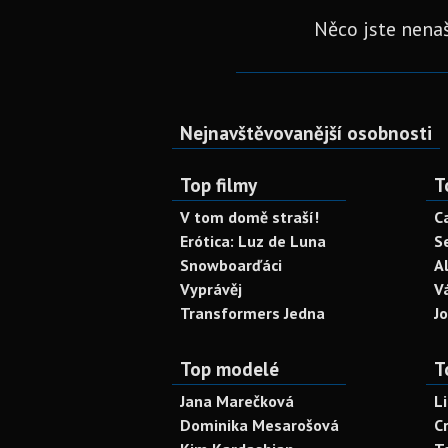
Něco jste nenaš
Nejnavštěvovanější osobnosti
Top filmy
T
V tom domě straší!
C
Erótica: Luz de Luna
S
Snowboarďáci
A
Vyprávěj
V
Transformers Jedna
J
Top modelé
T
Jana Marečková
L
Dominika Mesarošová
C