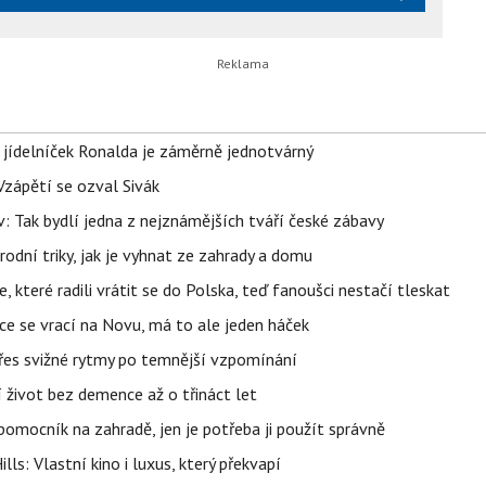
 jídelníček Ronalda je záměrně jednotvárný
Vzápětí se ozval Sivák
 Tak bydlí jedna z nejznámějších tváří české zábavy
rodní triky, jak je vyhnat ze zahrady a domu
 které radili vrátit se do Polska, teď fanoušci nestačí tleskat
ace se vrací na Novu, má to ale jeden háček
 přes svižné rytmy po temnější vzpomínání
í život bez demence až o třináct let
ý pomocník na zahradě, jen je potřeba ji použít správně
s: Vlastní kino i luxus, který překvapí