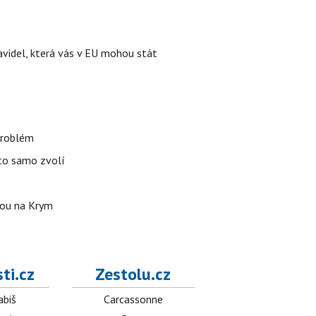
videl, která vás v EU mohou stát
 problém
uto samo zvolí
stou na Krym
ti.cz
Zestolu.cz
abiš
Carcassonne