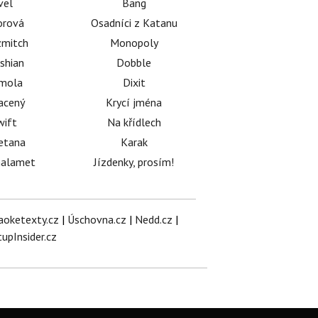
vel
Bang
orová
Osadníci z Katanu
mitch
Monopoly
shian
Dobble
émola
Dixit
acený
Krycí jména
wift
Na křídlech
etana
Karak
halamet
Jízdenky, prosím!
aoketexty.cz
|
Úschovna.cz
|
Nedd.cz
|
tupInsider.cz