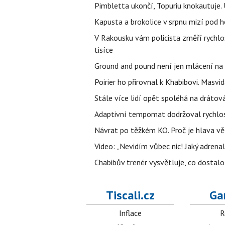
Pimbletta ukončí, Topuriu knokautuj
Kapusta a brokolice v srpnu mizí pod 
V Rakousku vám policista změří rychl
tisíce
Ground and pound není jen mlácení na
Poirier ho přirovnal k Khabibovi. Masv
Stále více lidí opět spoléhá na drátov
Adaptivní tempomat dodržoval rychlost,
Návrat po těžkém KO. Proč je hlava vě
Video: „Nevidím vůbec nic! Jaký adrenal
Chabibův trenér vysvětluje, co dostal
Tiscali.cz
Ga
Inflace
R