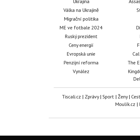
Ukrajina
Assas
Válka na Ukrajině
S
Migrační politika
ME ve fotbale 2024
D
Ruský prezident
Ceny energií
F
Evropská unie
Cal
Penzijní reforma
The E
Vynález
King
Del
Tiscali.cz
|
Zprávy
|
Sport
|
Ženy
|
Ces
Moulík.cz
|