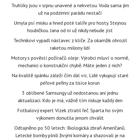
Truhlíky jsou v srpnu unavené a nekvetou. Voda sama jim
už na podzimní parádu nestačí
Umyla psí misku a hned poté talíře pro hosty. Stejnou
houbičkou. Jana od ní už nikdy nebude jíst
Technikovi vypadl nástavec z klíče. Za okamžik ohrozil
raketou miliony lidí
Motory s pověstí požíračů oleje: Výrobci mluví o normě,
mechanici o konstrukční chybě. Máte jeden z nich?
Na kvalitě spánku záleží čím dál víc. Lidé vykupují staré
péřové peřiny za tisíce korun
3 oblíbené Samsungy už nedostanou ani jednu
aktualizaci. Kdo je má, vážně tím riskuje každý den
Fotbalový expert Vízek ztratil řeč. Sparta ho svým
výkonem donutila jenom chválit
Odtajněno po 50 letech: Biologická zbraň Američanů.
Letecké bomby plnili živými komáry a shazovali je na