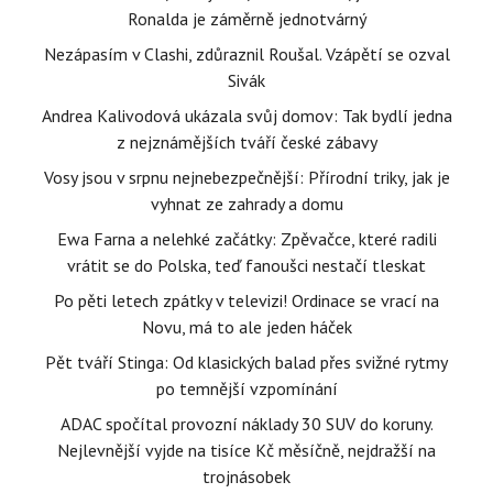
Ronalda je záměrně jednotvárný
Nezápasím v Clashi, zdůraznil Roušal. Vzápětí se ozval
Sivák
Andrea Kalivodová ukázala svůj domov: Tak bydlí jedna
z nejznámějších tváří české zábavy
Vosy jsou v srpnu nejnebezpečnější: Přírodní triky, jak je
vyhnat ze zahrady a domu
Ewa Farna a nelehké začátky: Zpěvačce, které radili
vrátit se do Polska, teď fanoušci nestačí tleskat
Po pěti letech zpátky v televizi! Ordinace se vrací na
Novu, má to ale jeden háček
Pět tváří Stinga: Od klasických balad přes svižné rytmy
po temnější vzpomínání
ADAC spočítal provozní náklady 30 SUV do koruny.
Nejlevnější vyjde na tisíce Kč měsíčně, nejdražší na
trojnásobek