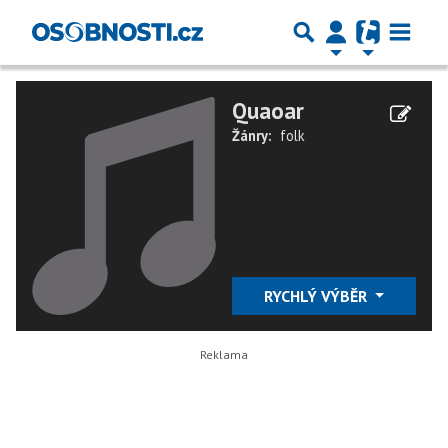
Quaoar
Žánry:
folk
RYCHLÝ VÝBĚR