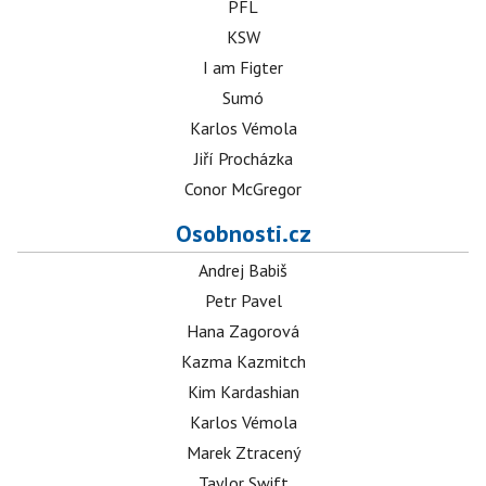
PFL
KSW
I am Figter
Sumó
Karlos Vémola
Jiří Procházka
Conor McGregor
Osobnosti.cz
Andrej Babiš
Petr Pavel
Hana Zagorová
Kazma Kazmitch
Kim Kardashian
Karlos Vémola
Marek Ztracený
Taylor Swift