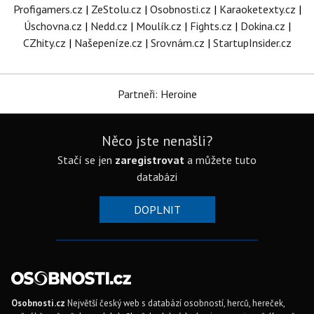
Profigamers.cz
|
ZeStolu.cz
|
Osobnosti.cz
|
Karaoketexty.cz
|
Úschovna.cz
|
Nedd.cz
|
Moulík.cz
|
Fights.cz
|
Dokina.cz
|
CZhity.cz
|
Našepeníze.cz
|
Srovnám.cz
|
StartupInsider.cz
Partneři: Heroine
Něco jste nenašli?
Stačí se jen
zaregistrovat
a můžete tuto
databázi
DOPLNIT
Osobnosti.cz
Největší český web s databází osobností, herců, hereček,