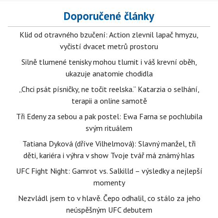
Doporučené články
Klid od otravného bzučení: Action zlevnil lapač hmyzu,
vyčistí dvacet metrů prostoru
Silně tlumené tenisky mohou tlumit i váš krevní oběh,
ukazuje anatomie chodidla
„Chci psát písničky, ne točit reelska.“ Katarzia o selhání,
terapii a online samotě
Tři Edeny za sebou a pak postel: Ewa Farna se pochlubila
svým rituálem
Tatiana Dyková (dříve Vilhelmová): Slavný manžel, tři
děti, kariéra i výhra v show Tvoje tvář má známý hlas
UFC Fight Night: Gamrot vs. Salkilld – výsledky a nejlepší
momenty
Nezvládl jsem to v hlavě. Čepo odhalil, co stálo za jeho
neúspěšným UFC debutem