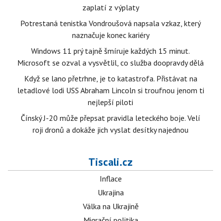
zaplatí z výplaty
Potrestaná tenistka Vondroušová napsala vzkaz, který
naznačuje konec kariéry
Windows 11 prý tajně šmíruje každých 15 minut.
Microsoft se ozval a vysvětlil, co služba doopravdy dělá
Když se lano přetrhne, je to katastrofa. Přistávat na
letadlové lodi USS Abraham Lincoln si troufnou jenom ti
nejlepší piloti
Čínský J-20 může přepsat pravidla leteckého boje. Velí
roji dronů a dokáže jich vyslat desítky najednou
Tiscali.cz
Inflace
Ukrajina
Válka na Ukrajině
Migrační politika