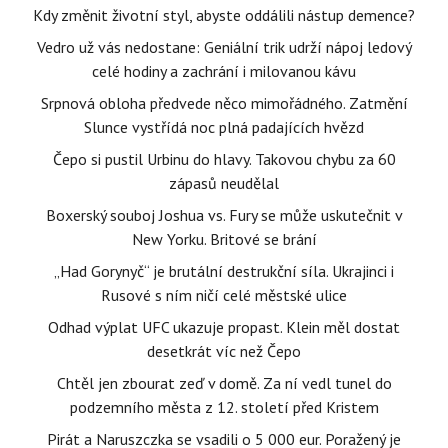
Kdy změnit životní styl, abyste oddálili nástup demence?
Vedro už vás nedostane: Geniální trik udrží nápoj ledový
celé hodiny a zachrání i milovanou kávu
Srpnová obloha předvede něco mimořádného. Zatmění
Slunce vystřídá noc plná padajících hvězd
Čepo si pustil Urbinu do hlavy. Takovou chybu za 60
zápasů neudělal
Boxerský souboj Joshua vs. Fury se může uskutečnit v
New Yorku. Britové se brání
„Had Gorynyč“ je brutální destrukční síla. Ukrajinci i
Rusové s ním ničí celé městské ulice
Odhad výplat UFC ukazuje propast. Klein měl dostat
desetkrát víc než Čepo
Chtěl jen zbourat zeď v domě. Za ní vedl tunel do
podzemního města z 12. století před Kristem
Pirát a Naruszczka se vsadili o 5 000 eur. Poražený je