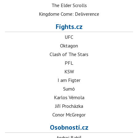
The Elder Scrolls
Kingdome Come: Deliverence
Fights.cz
UFC
Oktagon
Clash of The Stars
PFL
KSW
I am Figter
Sumó
Karlos Vémola
Jiří Procházka
Conor McGregor
Osobnosti.cz
Andrej Babiš