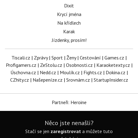
Dixit
Krycí jména
Na křídlech
Karak
Jízdenky, prosím!
Tiscali.cz
|
Zprávy
|
Sport
|
Ženy
|
Cestování
|
Games.cz
|
Profigamers.cz
|
ZeStolu.cz
|
Osobnosti.cz
|
Karaoketexty.cz
|
Úschovna.cz
|
Nedd.cz
|
Moulík.cz
|
Fights.cz
|
Dokina.cz
|
CZhity.cz
|
Našepeníze.cz
|
Srovnám.cz
|
StartupInsider.cz
Partneři: Heroine
Něco jste nenašli?
Stačí se jen
zaregistrovat
a můžete tuto