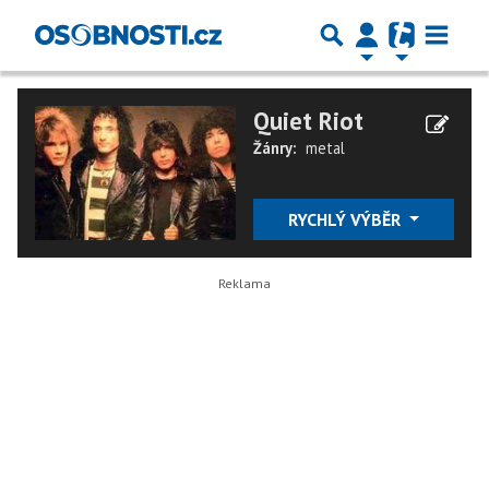
Quiet Riot
Žánry:
metal
RYCHLÝ VÝBĚR