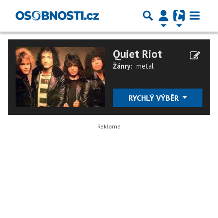
Quiet Riot
Žánry:
metal
RYCHLÝ VÝBĚR