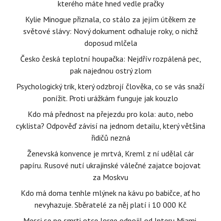
kterého máte hned vedle pračky
Kylie Minogue přiznala, co stálo za jejím útěkem ze
světové slávy: Nový dokument odhaluje roky, o nichž
doposud mlčela
Česko česká teplotní houpačka: Nejdřív rozpálená pec,
pak najednou ostrý zlom
Psychologický trik, který odzbrojí člověka, co se vás snaží
ponížit. Proti urážkám funguje jak kouzlo
Kdo má přednost na přejezdu pro kola: auto, nebo
cyklista? Odpověď závisí na jednom detailu, který většina
řidičů nezná
Ženevská konvence je mrtvá, Kreml z ní udělal cár
papíru. Rusové nutí ukrajinské válečné zajatce bojovat
za Moskvu
Kdo má doma tenhle mlýnek na kávu po babičce, ať ho
nevyhazuje. Sběratelé za něj platí i 10 000 Kč
Messi se po smrti otce Jorge odpojil od Interu Miami.