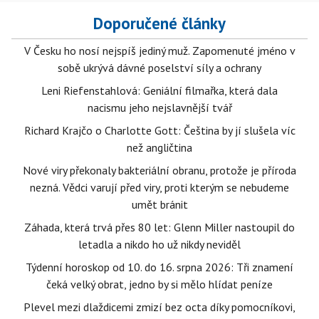
Doporučené články
V Česku ho nosí nejspíš jediný muž. Zapomenuté jméno v
sobě ukrývá dávné poselství síly a ochrany
Leni Riefenstahlová: Geniální filmařka, která dala
nacismu jeho nejslavnější tvář
Richard Krajčo o Charlotte Gott: Čeština by jí slušela víc
než angličtina
Nové viry překonaly bakteriální obranu, protože je příroda
nezná. Vědci varují před viry, proti kterým se nebudeme
umět bránit
Záhada, která trvá přes 80 let: Glenn Miller nastoupil do
letadla a nikdo ho už nikdy neviděl
Týdenní horoskop od 10. do 16. srpna 2026: Tři znamení
čeká velký obrat, jedno by si mělo hlídat peníze
Plevel mezi dlaždicemi zmizí bez octa díky pomocníkovi,