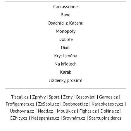
Carcassonne
Bang
Osadníci z Katanu
Monopoly
Dobble
Dixit
Krycí jména
Na křídlech
Karak
Jízdenky, prosím!
Tiscali.cz
|
Zprávy
|
Sport
|
Ženy
|
Cestování
|
Games.cz
|
Profigamers.cz
|
ZeStolu.cz
|
Osobnosti.cz
|
Karaoketexty.cz
|
Úschovna.cz
|
Nedd.cz
|
Moulík.cz
|
Fights.cz
|
Dokina.cz
|
CZhity.cz
|
Našepeníze.cz
|
Srovnám.cz
|
StartupInsider.cz