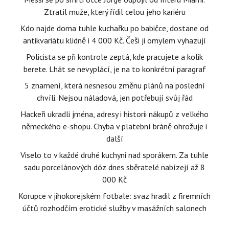
Ztratil muže, který řídil celou jeho kariéru
Kdo najde doma tuhle kuchařku po babičce, dostane od
antikvariátu klidně i 4 000 Kč. Češi ji omylem vyhazují
Policista se při kontrole zeptá, kde pracujete a kolik
berete. Lhát se nevyplácí, je na to konkrétní paragraf
5 znamení, která nesnesou změnu plánů na poslední
chvíli. Nejsou náladová, jen potřebují svůj řád
Hackeři ukradli jména, adresy i historii nákupů z velkého
německého e-shopu. Chyba v platební bráně ohrožuje i
další
Viselo to v každé druhé kuchyni nad sporákem. Za tuhle
sadu porcelánových dóz dnes sběratelé nabízejí až 8
000 Kč
Korupce v jihokorejském fotbale: svaz hradil z firemních
účtů rozhodčím erotické služby v masážních salonech