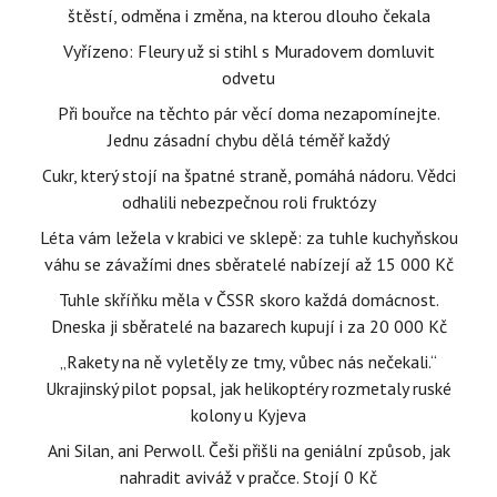
štěstí, odměna i změna, na kterou dlouho čekala
Vyřízeno: Fleury už si stihl s Muradovem domluvit
odvetu
Při bouřce na těchto pár věcí doma nezapomínejte.
Jednu zásadní chybu dělá téměř každý
Cukr, který stojí na špatné straně, pomáhá nádoru. Vědci
odhalili nebezpečnou roli fruktózy
Léta vám ležela v krabici ve sklepě: za tuhle kuchyňskou
váhu se závažími dnes sběratelé nabízejí až 15 000 Kč
Tuhle skříňku měla v ČSSR skoro každá domácnost.
Dneska ji sběratelé na bazarech kupují i za 20 000 Kč
„Rakety na ně vyletěly ze tmy, vůbec nás nečekali.“
Ukrajinský pilot popsal, jak helikoptéry rozmetaly ruské
kolony u Kyjeva
Ani Silan, ani Perwoll. Češi přišli na geniální způsob, jak
nahradit aviváž v pračce. Stojí 0 Kč