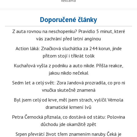
Doporučené články
Z auta rovnou na neschopenku? Pravidlo 5 minut, které
vás zachrání před letní angínou
Action láká: Značková sluchátka za 244 korun, jinde
přitom stojí i třikrát tolik
Kuchařová vyšla z podniku a auto nikde. Přišla reakce,
jakou nikdo nečekal
Sedm let a celý svět: Zora Jandová prozradila, co pro ni
vnučka skutečně znamená
Byl jsem celý od krve, měl jsem strach, vylíčil Vémola
dramatické krmení lvů
Petra Černocká přiznala, co dostává od státu: Polovina
důchodu jde okamžitě zpět
Srpen převrátí život třem znamením naruby. Čeká je