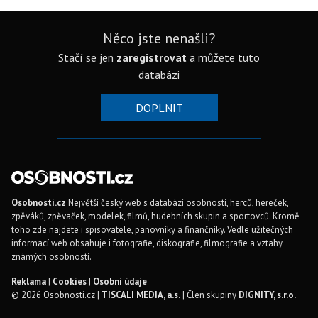
Něco jste nenašli?
Stačí se jen
zaregistrovat
a můžete tuto
databázi
DOPLNIT
Osobnosti.cz
Největší český web s databází osobností, herců, hereček,
zpěváků, zpěvaček, modelek, filmů, hudebních skupin a sportovců. Kromě
toho zde najdete i spisovatele, panovníky a finančníky. Vedle užitečných
informací web obsahuje i fotografie, diskografie, filmografie a vztahy
známých osobností.
Reklama
|
Cookies
|
Osobní údaje
© 2026 Osobnosti.cz |
TISCALI MEDIA, a.s.
| Člen skupiny
DIGNITY, s.r.o.