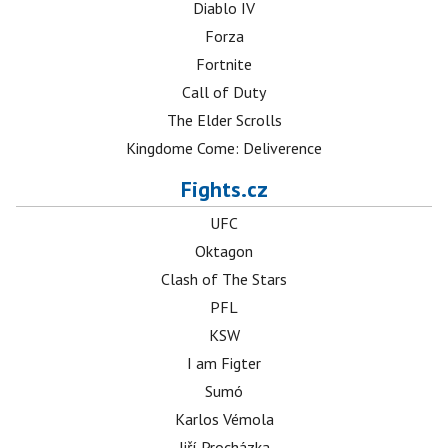
Diablo IV
Forza
Fortnite
Call of Duty
The Elder Scrolls
Kingdome Come: Deliverence
Fights.cz
UFC
Oktagon
Clash of The Stars
PFL
KSW
I am Figter
Sumó
Karlos Vémola
Jiří Procházka