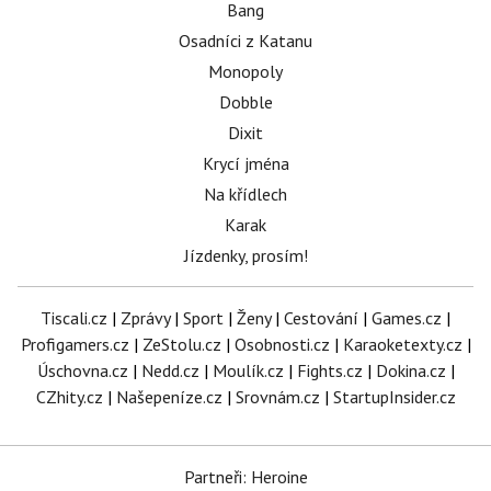
Bang
Osadníci z Katanu
Monopoly
Dobble
Dixit
Krycí jména
Na křídlech
Karak
Jízdenky, prosím!
Tiscali.cz
|
Zprávy
|
Sport
|
Ženy
|
Cestování
|
Games.cz
|
Profigamers.cz
|
ZeStolu.cz
|
Osobnosti.cz
|
Karaoketexty.cz
|
Úschovna.cz
|
Nedd.cz
|
Moulík.cz
|
Fights.cz
|
Dokina.cz
|
CZhity.cz
|
Našepeníze.cz
|
Srovnám.cz
|
StartupInsider.cz
Partneři: Heroine