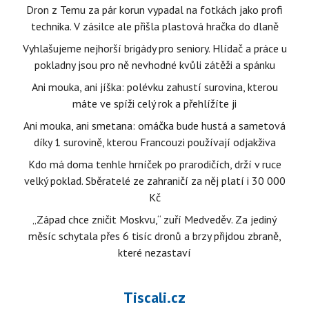
Dron z Temu za pár korun vypadal na fotkách jako profi
technika. V zásilce ale přišla plastová hračka do dlaně
Vyhlašujeme nejhorší brigády pro seniory. Hlídač a práce u
pokladny jsou pro ně nevhodné kvůli zátěži a spánku
Ani mouka, ani jíška: polévku zahustí surovina, kterou
máte ve spíži celý rok a přehlížíte ji
Ani mouka, ani smetana: omáčka bude hustá a sametová
díky 1 surovině, kterou Francouzi používají odjakživa
Kdo má doma tenhle hrníček po prarodičích, drží v ruce
velký poklad. Sběratelé ze zahraničí za něj platí i 30 000
Kč
„Západ chce zničit Moskvu,“ zuří Medveděv. Za jediný
měsíc schytala přes 6 tisíc dronů a brzy přijdou zbraně,
které nezastaví
Tiscali.cz