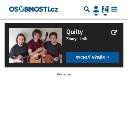
Quilty
Žánry:
folk
RYCHLÝ VÝBĚR