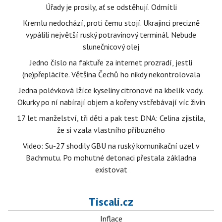
Úřady je prosily, ať se odstěhují. Odmítli
Kremlu nedochází, proti čemu stojí. Ukrajinci precizně
vypálili největší ruský potravinový terminál. Nebude
slunečnicový olej
Jedno číslo na faktuře za internet prozradí, jestli
(ne)přeplácíte. Většina Čechů ho nikdy nekontrolovala
Jedna polévková lžíce kyseliny citronové na kbelík vody.
Okurky po ní nabírají objem a kořeny vstřebávají víc živin
17 let manželství, tři děti a pak test DNA: Celina zjistila,
že si vzala vlastního příbuzného
Video: Su-27 shodily GBU na ruský komunikační uzel v
Bachmutu. Po mohutné detonaci přestala základna
existovat
Tiscali.cz
Inflace