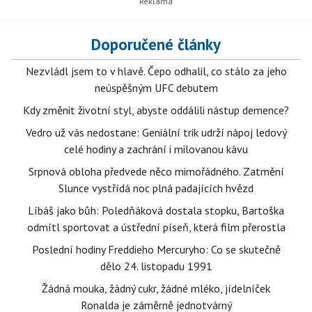
Doporučené články
Nezvládl jsem to v hlavě. Čepo odhalil, co stálo za jeho
neúspěšným UFC debutem
Kdy změnit životní styl, abyste oddálili nástup demence?
Vedro už vás nedostane: Geniální trik udrží nápoj ledový
celé hodiny a zachrání i milovanou kávu
Srpnová obloha předvede něco mimořádného. Zatmění
Slunce vystřídá noc plná padajících hvězd
Líbáš jako bůh: Poledňáková dostala stopku, Bartoška
odmítl sportovat a ústřední píseň, která film přerostla
Poslední hodiny Freddieho Mercuryho: Co se skutečně
dělo 24. listopadu 1991
Žádná mouka, žádný cukr, žádné mléko, jídelníček
Ronalda je záměrně jednotvárný