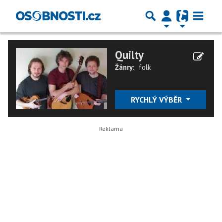
Quilty
Žánry:
folk
RYCHLÝ VÝBĚR