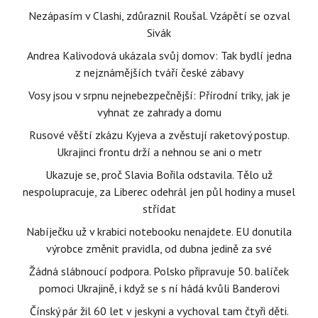
Nezápasím v Clashi, zdůraznil Roušal. Vzápětí se ozval
Sivák
Andrea Kalivodová ukázala svůj domov: Tak bydlí jedna
z nejznámějších tváří české zábavy
Vosy jsou v srpnu nejnebezpečnější: Přírodní triky, jak je
vyhnat ze zahrady a domu
Rusové věští zkázu Kyjeva a zvěstují raketový postup.
Ukrajinci frontu drží a nehnou se ani o metr
Ukazuje se, proč Slavia Bořila odstavila. Tělo už
nespolupracuje, za Liberec odehrál jen půl hodiny a musel
střídat
Nabíječku už v krabici notebooku nenajdete. EU donutila
výrobce změnit pravidla, od dubna jedině za své
Žádná slábnoucí podpora. Polsko připravuje 50. balíček
pomoci Ukrajině, i když se s ní hádá kvůli Banderovi
Čínský pár žil 60 let v jeskyni a vychoval tam čtyři děti.