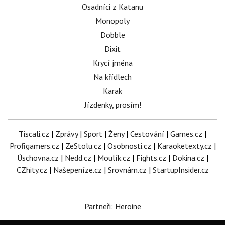
Osadníci z Katanu
Monopoly
Dobble
Dixit
Krycí jména
Na křídlech
Karak
Jízdenky, prosím!
Tiscali.cz
|
Zprávy
|
Sport
|
Ženy
|
Cestování
|
Games.cz
|
Profigamers.cz
|
ZeStolu.cz
|
Osobnosti.cz
|
Karaoketexty.cz
|
Úschovna.cz
|
Nedd.cz
|
Moulík.cz
|
Fights.cz
|
Dokina.cz
|
CZhity.cz
|
Našepeníze.cz
|
Srovnám.cz
|
StartupInsider.cz
Partneři: Heroine