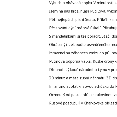
Vybuchla obávaná sopka. V minulosti za
Jsem na nás hrdá, hlásí Pudilová. Výko
Pět nejlepších písní Seala: Příběh za 
Pěstování dýní má svá úskalí. Přitahuj
S mandelinkami si lze poradit. Stačí do
Obrácený řízek podle osvědčeného rece
Mravenci na záhonech zmizí do půl hodi
Putinova odporná válka: Ruské drony kr
Dlouholetý kouč národního týmu v prob
30 minut a máte zubní náhradu: 3D tis
Infantino svolal krizovou schůzku do R
Ochrnutý od pasu dolů a s rakovinou v
Rusové postupují v Charkovské oblasti, 