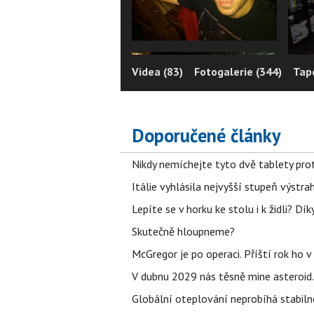
Videa (83)
Fotogalerie (344)
Tape
Doporučené články
Nikdy nemíchejte tyto dvě tablety pro
Itálie vyhlásila nejvyšší stupeň výstr
Lepíte se v horku ke stolu i k židli? D
Skutečně hloupneme?
McGregor je po operaci. Příští rok ho 
V dubnu 2029 nás těsně mine asteroid.
Globální oteplování neprobíhá stabilně.