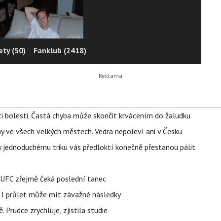
ty (50)
Fanklub (2418)
ti bolesti. Častá chyba může skončit krvácením do žaludku
ahy ve všech velkých městech. Vedra nepoleví ani v Česku
íky jednoduchému triku vás předloktí konečně přestanou pálit
v UFC zřejmě čeká poslední tanec
 I průlet může mít závažné následky
 Prudce zrychluje, zjistila studie