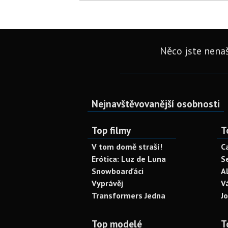
Něco jste nenaš
Nejnavštěvovanější osobnosti
Top filmy
T
V tom domě straší!
C
Erótica: Luz de Luna
S
Snowboarďáci
A
Vyprávěj
V
Transformers Jedna
J
Top modelé
T