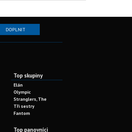
DOPLNIT
Top skupiny
Elán
Olympic
Stranglers, The
Tři sestry
Fantom
Top panovníci