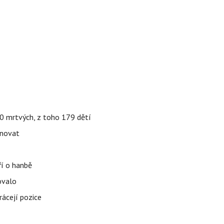
000 mrtvých, z toho 179 dětí
énovat
ří o hanbě
ovalo
rácejí pozice