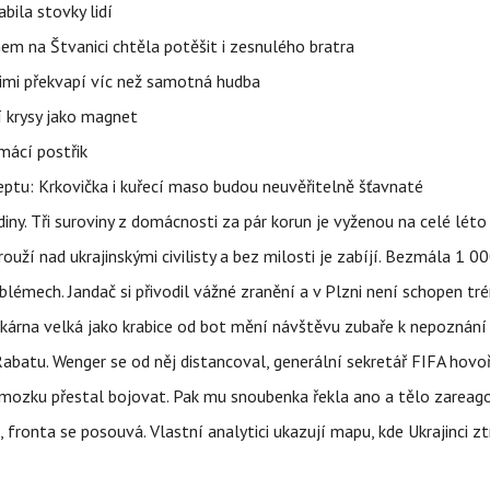
bila stovky lidí
nem na Štvanici chtěla potěšit i zesnulého bratra
nimi překvapí víc než samotná hudba
í krysy jako magnet
mácí postřik
ptu: Krkovička i kuřecí maso budou neuvěřitelně šťavnaté
ny. Tři suroviny z domácnosti za pár korun je vyženou na celé léto
ouží nad ukrajinskými civilisty a bez milosti je zabíjí. Bezmála 1 
lémech. Jandač si přivodil vážné zranění a v Plzni není schopen tr
kárna velká jako krabice od bot mění návštěvu zubaře k nepoznání
abatu. Wenger se od něj distancoval, generální sekretář FIFA hovo
 mozku přestal bojovat. Pak mu snoubenka řekla ano a tělo zareag
fronta se posouvá. Vlastní analytici ukazují mapu, kde Ukrajinci zt