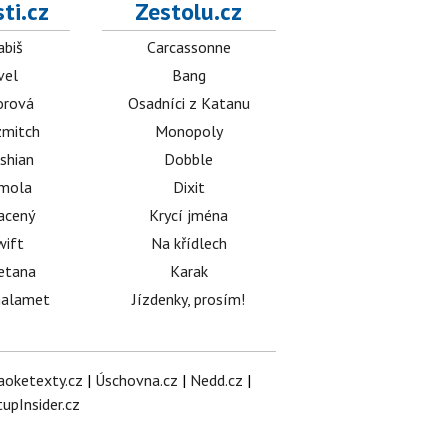
ti.cz
Zestolu.cz
abiš
Carcassonne
vel
Bang
orová
Osadníci z Katanu
mitch
Monopoly
shian
Dobble
émola
Dixit
acený
Krycí jména
wift
Na křídlech
etana
Karak
halamet
Jízdenky, prosím!
aoketexty.cz
|
Úschovna.cz
|
Nedd.cz
|
tupInsider.cz