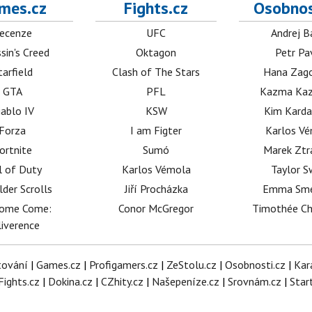
mes.cz
Fights.cz
Osobnos
ecenze
UFC
Andrej B
sin's Creed
Oktagon
Petr Pa
tarfield
Clash of The Stars
Hana Zag
GTA
PFL
Kazma Kaz
iablo IV
KSW
Kim Karda
Forza
I am Figter
Karlos V
ortnite
Sumó
Marek Ztr
l of Duty
Karlos Vémola
Taylor S
lder Scrolls
Jiří Procházka
Emma Sm
dome Come:
Conor McGregor
Timothée C
iverence
tování
|
Games.cz
|
Profigamers.cz
|
ZeStolu.cz
|
Osobnosti.cz
|
Kar
Fights.cz
|
Dokina.cz
|
CZhity.cz
|
Našepeníze.cz
|
Srovnám.cz
|
Star