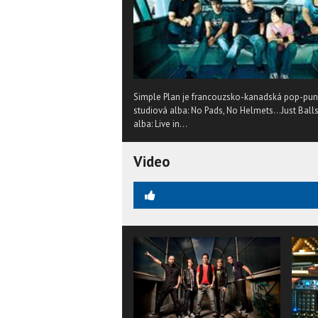
Simple Plan je francouzsko-kanadská pop-punk
studiová alba: No Pads, No Helmets...Just Balls 
alba: Live in...
Video