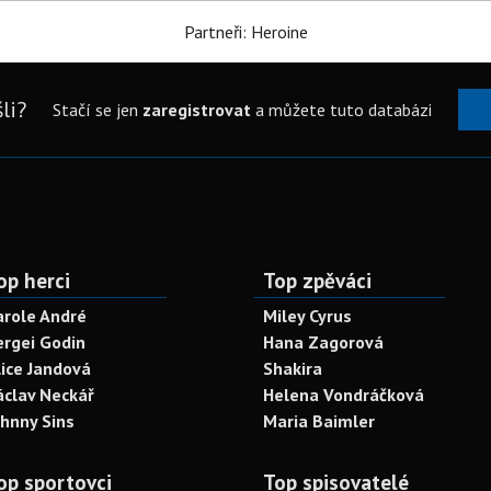
Partneři: Heroine
li?
Stačí se jen
zaregistrovat
a můžete tuto databázi
op herci
Top zpěváci
arole André
Miley Cyrus
ergei Godin
Hana Zagorová
lice Jandová
Shakira
áclav Neckář
Helena Vondráčková
ohnny Sins
Maria Baimler
op sportovci
Top spisovatelé