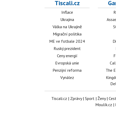
Tiscali.cz
Ga
Inflace
R
Ukrajina
Assas
Válka na Ukrajině
S
Migrační politika
ME ve fotbale 2024
D
Ruský prezident
Ceny energií
F
Evropská unie
Cal
Penzijní reforma
The E
Vynález
King
Del
Tiscali.cz
|
Zprávy
|
Sport
|
Ženy
|
Ces
Moulík.cz
|