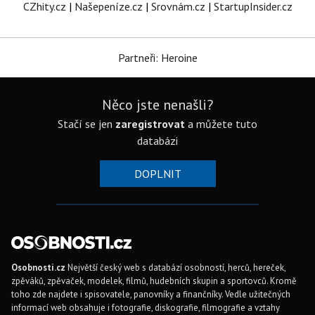
CZhity.cz
|
Našepeníze.cz
|
Srovnám.cz
|
StartupInsider.cz
Partneři: Heroine
Něco jste nenašli?
Stačí se jen
zaregistrovat
a můžete tuto
databázi
DOPLNIT
Osobnosti.cz
Největší český web s databází osobností, herců, hereček,
zpěváků, zpěvaček, modelek, filmů, hudebních skupin a sportovců. Kromě
toho zde najdete i spisovatele, panovníky a finančníky. Vedle užitečných
informací web obsahuje i fotografie, diskografie, filmografie a vztahy