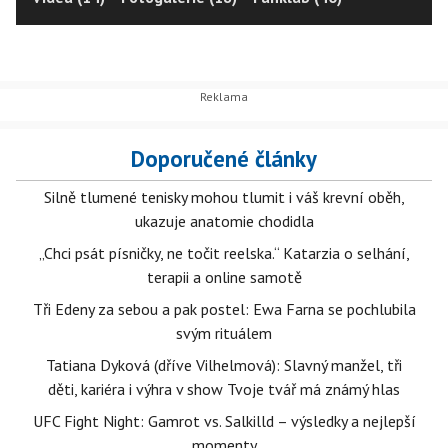
Doporučené články
Silně tlumené tenisky mohou tlumit i váš krevní oběh,
ukazuje anatomie chodidla
„Chci psát písničky, ne točit reelska.“ Katarzia o selhání,
terapii a online samotě
Tři Edeny za sebou a pak postel: Ewa Farna se pochlubila
svým rituálem
Tatiana Dyková (dříve Vilhelmová): Slavný manžel, tři
děti, kariéra i výhra v show Tvoje tvář má známý hlas
UFC Fight Night: Gamrot vs. Salkilld – výsledky a nejlepší
momenty