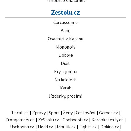
Timothée Chalamet
Zestolu.cz
Carcassonne
Bang
Osadníci z Katanu
Monopoly
Dobble
Dixit
Krycí jména
Na křídlech
Karak
Jízdenky, prosím!
Tiscali.cz
|
Zprávy
|
Sport
|
Ženy
|
Cestování
|
Games.cz
|
Profigamers.cz
|
ZeStolu.cz
|
Osobnosti.cz
|
Karaoketexty.cz
|
Úschovna.cz
|
Nedd.cz
|
Moulík.cz
|
Fights.cz
|
Dokina.cz
|