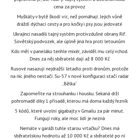
cena za provoz
Muškáty v bytě škodí víc, než pomáhají. Jejich vůně
dráždí dýchací cesty a pro kočky i psy jsou jedovaté
Ukrajinci nasadili tajný systém protivzdušné obrany Rif.
Sovětský podvozek, ale úplně jiná hra proti letounům
Kdo měl v paneláku tenhle mixér, záviděl mu celý vchod.
Dnes za něj sběratelé dají až 8 000 Kč
Rusové nasazují nejdražší letadlo proti dronům, protože
na nic jiného nestačí. Su-57 v nové konfiguraci stačí radar
„Bělka“
Zapomeňte na strouhanku i housku. Sekaná drží
pohromadě díky 1 přísadě, kterou má doma každý řezník
5 kódů, které uvolní gigabajty v Gmailu za pár minut.
Fungují roky, ale moc lidí je nezná
Nemáte v garáži tuhle starou vrtačku? Dnes má
sběratelskou hodnotu až 10 000 Kč a sběratelé po ní