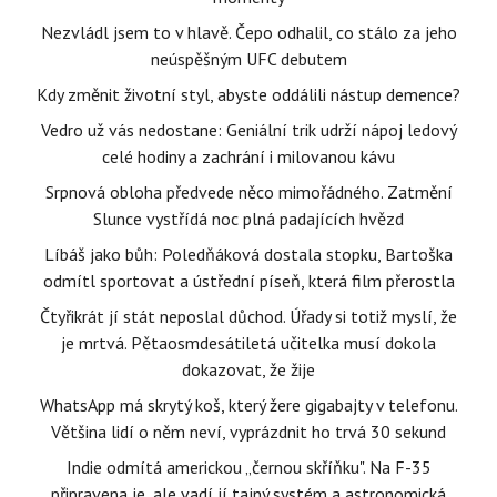
Nezvládl jsem to v hlavě. Čepo odhalil, co stálo za jeho
neúspěšným UFC debutem
Kdy změnit životní styl, abyste oddálili nástup demence?
Vedro už vás nedostane: Geniální trik udrží nápoj ledový
celé hodiny a zachrání i milovanou kávu
Srpnová obloha předvede něco mimořádného. Zatmění
Slunce vystřídá noc plná padajících hvězd
Líbáš jako bůh: Poledňáková dostala stopku, Bartoška
odmítl sportovat a ústřední píseň, která film přerostla
Čtyřikrát jí stát neposlal důchod. Úřady si totiž myslí, že
je mrtvá. Pětaosmdesátiletá učitelka musí dokola
dokazovat, že žije
WhatsApp má skrytý koš, který žere gigabajty v telefonu.
Většina lidí o něm neví, vyprázdnit ho trvá 30 sekund
Indie odmítá americkou „černou skříňku". Na F-35
připravena je, ale vadí jí tajný systém a astronomická