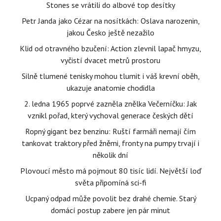
Stones se vrátili do albové top desítky
Petr Janda jako Cézar na nosítkách: Oslava narozenin,
jakou Česko ještě nezažilo
Klid od otravného bzučení: Action zlevnil lapač hmyzu,
vyčistí dvacet metrů prostoru
Silně tlumené tenisky mohou tlumit i váš krevní oběh,
ukazuje anatomie chodidla
2. ledna 1965 poprvé zazněla znělka Večerníčku: Jak
vznikl pořad, který vychoval generace českých dětí
Ropný gigant bez benzinu: Ruští farmáři nemají čím
tankovat traktory před žněmi, fronty na pumpy trvají i
několik dní
Plovoucí město má pojmout 80 tisíc lidí. Největší loď
světa připomíná sci-fi
Ucpaný odpad může povolit bez drahé chemie. Starý
domácí postup zabere jen pár minut