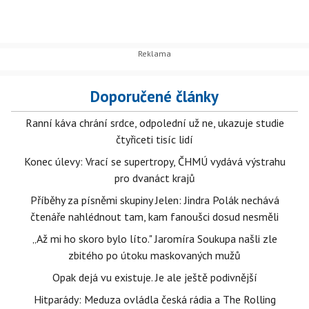
Doporučené články
Ranní káva chrání srdce, odpolední už ne, ukazuje studie
čtyřiceti tisíc lidí
Konec úlevy: Vrací se supertropy, ČHMÚ vydává výstrahu
pro dvanáct krajů
Příběhy za písněmi skupiny Jelen: Jindra Polák nechává
čtenáře nahlédnout tam, kam fanoušci dosud nesměli
„Až mi ho skoro bylo líto." Jaromíra Soukupa našli zle
zbitého po útoku maskovaných mužů
Opak dejá vu existuje. Je ale ještě podivnější
Hitparády: Meduza ovládla česká rádia a The Rolling