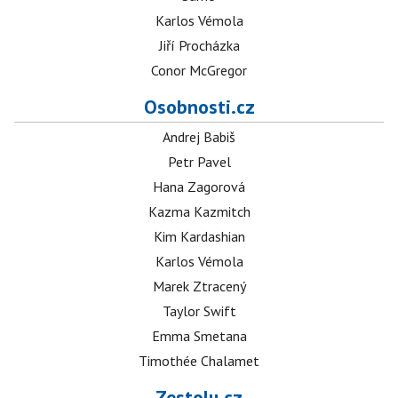
Karlos Vémola
Jiří Procházka
Conor McGregor
Osobnosti.cz
Andrej Babiš
Petr Pavel
Hana Zagorová
Kazma Kazmitch
Kim Kardashian
Karlos Vémola
Marek Ztracený
Taylor Swift
Emma Smetana
Timothée Chalamet
Zestolu.cz