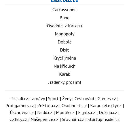
Carcassonne
Bang
Osadníci z Katanu
Monopoly
Dobble
Dixit
Krycí jména
Na křídlech
Karak
Jízdenky, prosím!
Tiscali.cz
|
Zprávy
|
Sport
|
Ženy
|
Cestování
|
Games.cz
|
Profigamers.cz
|
ZeStolu.cz
|
Osobnosti.cz
|
Karaoketexty.cz
|
Úschovna.cz
|
Nedd.cz
|
Moulík.cz
|
Fights.cz
|
Dokina.cz
|
CZhity.cz
|
Našepeníze.cz
|
Srovnám.cz
|
StartupInsider.cz