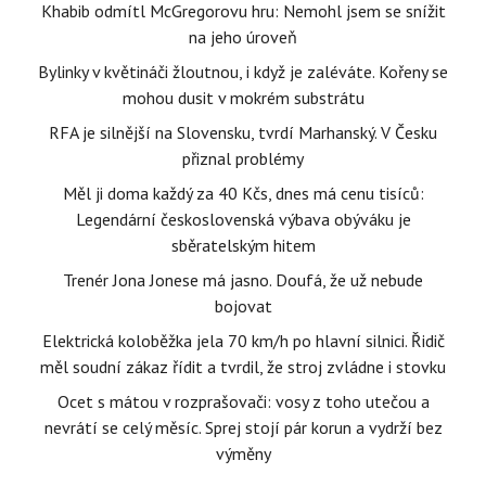
Khabib odmítl McGregorovu hru: Nemohl jsem se snížit
na jeho úroveň
Bylinky v květináči žloutnou, i když je zaléváte. Kořeny se
mohou dusit v mokrém substrátu
RFA je silnější na Slovensku, tvrdí Marhanský. V Česku
přiznal problémy
Měl ji doma každý za 40 Kčs, dnes má cenu tisíců:
Legendární československá výbava obýváku je
sběratelským hitem
Trenér Jona Jonese má jasno. Doufá, že už nebude
bojovat
Elektrická koloběžka jela 70 km/h po hlavní silnici. Řidič
měl soudní zákaz řídit a tvrdil, že stroj zvládne i stovku
Ocet s mátou v rozprašovači: vosy z toho utečou a
nevrátí se celý měsíc. Sprej stojí pár korun a vydrží bez
výměny