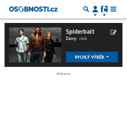
Spiderbait
Žánry:
rock
RYCHLÝ VÝBĚR