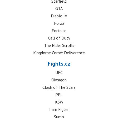
Starfield
GTA
Diablo IV
Forza
Fortnite
Call of Duty
The Elder Scrolls
Kingdome Come: Deliverence
Fights.cz
UFC
Oktagon
Clash of The Stars
PFL
KSW
I am Figter
Sumó