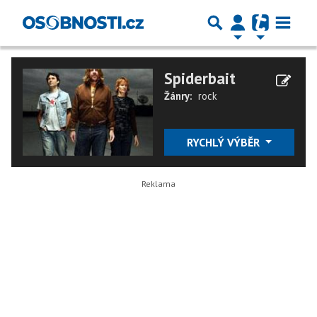
Spiderbait
Žánry:
rock
RYCHLÝ VÝBĚR