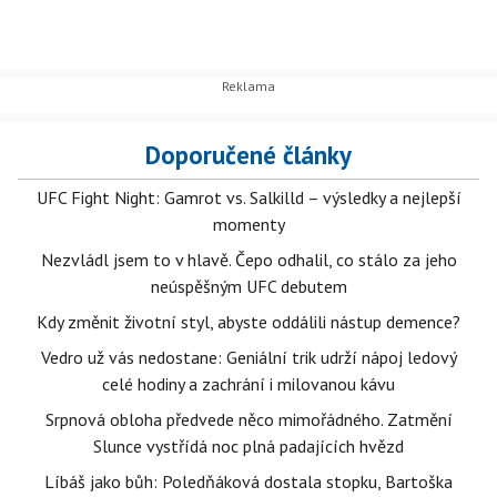
Doporučené články
UFC Fight Night: Gamrot vs. Salkilld – výsledky a nejlepší
momenty
Nezvládl jsem to v hlavě. Čepo odhalil, co stálo za jeho
neúspěšným UFC debutem
Kdy změnit životní styl, abyste oddálili nástup demence?
Vedro už vás nedostane: Geniální trik udrží nápoj ledový
celé hodiny a zachrání i milovanou kávu
Srpnová obloha předvede něco mimořádného. Zatmění
Slunce vystřídá noc plná padajících hvězd
Líbáš jako bůh: Poledňáková dostala stopku, Bartoška