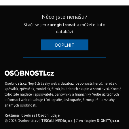
Něco jste nenašli?
Stačí se jen
zaregistrovat
a můžete tuto
databázi
DOPLNIT
Osobnosti.cz
Největší český web s databází osobností, herců, hereček,
zpěváků, zpěvaček, modelek, filmů, hudebních skupin a sportovců. Kromě
toho zde najdete i spisovatele, panovníky a finančníky. Vedle užitečných
informací web obsahuje i fotografie, diskografie, filmografie a vztahy
známých osobností.
Reklama
|
Cookies
|
Osobní údaje
© 2026 Osobnosti.cz |
TISCALI MEDIA, a.s.
| Člen skupiny
DIGNITY, s.r.o.