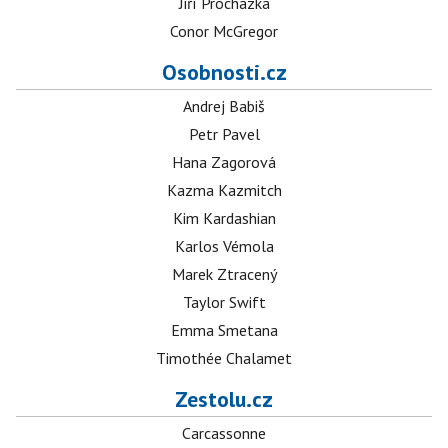
Jiří Procházka
Conor McGregor
Osobnosti.cz
Andrej Babiš
Petr Pavel
Hana Zagorová
Kazma Kazmitch
Kim Kardashian
Karlos Vémola
Marek Ztracený
Taylor Swift
Emma Smetana
Timothée Chalamet
Zestolu.cz
Carcassonne