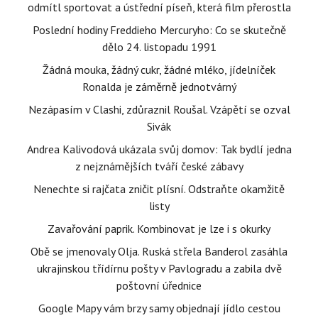
odmítl sportovat a ústřední píseň, která film přerostla
Poslední hodiny Freddieho Mercuryho: Co se skutečně
dělo 24. listopadu 1991
Žádná mouka, žádný cukr, žádné mléko, jídelníček
Ronalda je záměrně jednotvárný
Nezápasím v Clashi, zdůraznil Roušal. Vzápětí se ozval
Sivák
Andrea Kalivodová ukázala svůj domov: Tak bydlí jedna
z nejznámějších tváří české zábavy
Nenechte si rajčata zničit plísní. Odstraňte okamžitě
listy
Zavařování paprik. Kombinovat je lze i s okurky
Obě se jmenovaly Olja. Ruská střela Banderol zasáhla
ukrajinskou třídírnu pošty v Pavlogradu a zabila dvě
poštovní úřednice
Google Mapy vám brzy samy objednají jídlo cestou