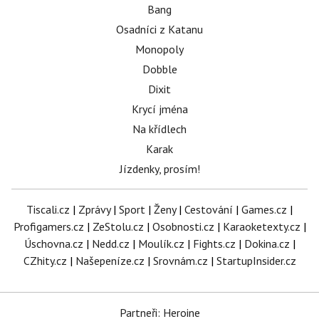
Bang
Osadníci z Katanu
Monopoly
Dobble
Dixit
Krycí jména
Na křídlech
Karak
Jízdenky, prosím!
Tiscali.cz
|
Zprávy
|
Sport
|
Ženy
|
Cestování
|
Games.cz
|
Profigamers.cz
|
ZeStolu.cz
|
Osobnosti.cz
|
Karaoketexty.cz
|
Úschovna.cz
|
Nedd.cz
|
Moulík.cz
|
Fights.cz
|
Dokina.cz
|
CZhity.cz
|
Našepeníze.cz
|
Srovnám.cz
|
StartupInsider.cz
Partneři: Heroine