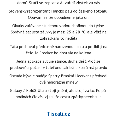
domů. Stačí se zeptat a AI zařídí zbytek za vás
Slovenský reprezentant Hancko pálí do českého fotbalu:
Obávám se, že dopadneme jako oni
Okurky zalévané studenou vodou zhořknou do týdne.
Správná teplota zálivky je mezi 25 a 28 °C, ale většina
zahrádkářů to nedělá
Táta pochoval předčasně narozenou dceru a políbil ji na
čelo. Její reakce ho dostala na kolena
Jedna aplikace slibuje slunce, druhá déšť. Proč se
předpovědi počasí v telefonu tak liší a která má pravdu
Ostuda bývalé naděje Sparty. Brankář Heerkens předvedl
dvě nehorázné minely
Galaxy Z Fold8 Ultra stojí jmění, ale stojí za to. Po pár
hodinách člověk zjistí, že cesta zpátky neexistuje
Tiscali.cz