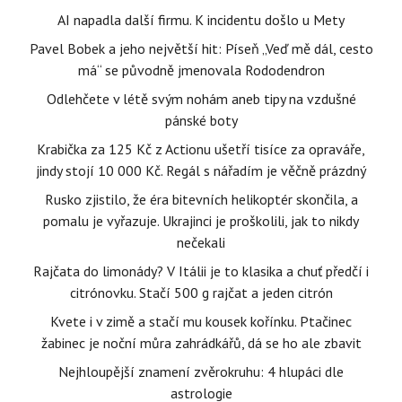
AI napadla další firmu. K incidentu došlo u Mety
Pavel Bobek a jeho největší hit: Píseň „Veď mě dál, cesto
má“ se původně jmenovala Rododendron
Odlehčete v létě svým nohám aneb tipy na vzdušné
pánské boty
Krabička za 125 Kč z Actionu ušetří tisíce za opraváře,
jindy stojí 10 000 Kč. Regál s nářadím je věčně prázdný
Rusko zjistilo, že éra bitevních helikoptér skončila, a
pomalu je vyřazuje. Ukrajinci je proškolili, jak to nikdy
nečekali
Rajčata do limonády? V Itálii je to klasika a chuť předčí i
citrónovku. Stačí 500 g rajčat a jeden citrón
Kvete i v zimě a stačí mu kousek kořínku. Ptačinec
žabinec je noční můra zahrádkářů, dá se ho ale zbavit
Nejhloupější znamení zvěrokruhu: 4 hlupáci dle
astrologie