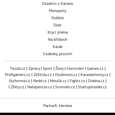
Osadníci z Katanu
Monopoly
Dobble
Dixit
Krycí jména
Na křídlech
Karak
Jízdenky, prosím!
Tiscali.cz
|
Zprávy
|
Sport
|
Ženy
|
Cestování
|
Games.cz
|
Profigamers.cz
|
ZeStolu.cz
|
Osobnosti.cz
|
Karaoketexty.cz
|
Úschovna.cz
|
Nedd.cz
|
Moulík.cz
|
Fights.cz
|
Dokina.cz
|
CZhity.cz
|
Našepeníze.cz
|
Srovnám.cz
|
StartupInsider.cz
Partneři: Heroine