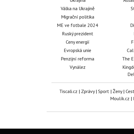
Ukrajina
Assas
Válka na Ukrajině
S
Migrační politika
ME ve fotbale 2024
D
Ruský prezident
Ceny energií
F
Evropská unie
Cal
Penzijní reforma
The E
Vynález
King
Del
Tiscali.cz
|
Zprávy
|
Sport
|
Ženy
|
Ces
Moulík.cz
|