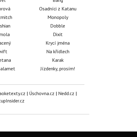
vel
Bang
orová
Osadníci z Katanu
mitch
Monopoly
shian
Dobble
émola
Dixit
acený
Krycí jména
wift
Na křídlech
etana
Karak
halamet
Jízdenky, prosím!
aoketexty.cz
|
Úschovna.cz
|
Nedd.cz
|
tupInsider.cz