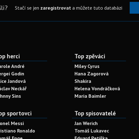
li?
Stačí se jen
zaregistrovat
a můžete tuto databázi
op herci
Top zpěváci
arole André
Miley Cyrus
ergei Godin
Hana Zagorová
lice Jandová
Shakira
áclav Neckář
Helena Vondráčková
ohnny Sins
Maria Baimler
op sportovci
Top spisovatelé
ionel Messi
Jan Werich
ristiano Ronaldo
Tomáš Lukavec
omáš Enge
Eduard Petiška