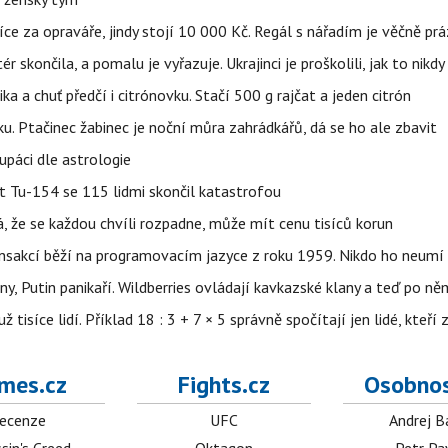
íce za opraváře, jindy stojí 10 000 Kč. Regál s nářadím je věčně pr
ér skončila, a pomalu je vyřazuje. Ukrajinci je proškolili, jak to nikdy
ika a chuť předčí i citrónovku. Stačí 500 g rajčat a jeden citrón
ku. Ptačinec žabinec je noční můra zahrádkářů, dá se ho ale zbavit
upáci dle astrologie
et Tu-154 se 115 lidmi skončil katastrofou
á, že se každou chvíli rozpadne, může mít cenu tisíců korun
nsakcí běží na programovacím jazyce z roku 1959. Nikdo ho neumí 
ny, Putin panikaří. Wildberries ovládají kavkazské klany a teď po něm
isíce lidí. Příklad 18 : 3 + 7 × 5 správně spočítají jen lidé, kteří 
mes.cz
Fights.cz
Osobnos
ecenze
UFC
Andrej B