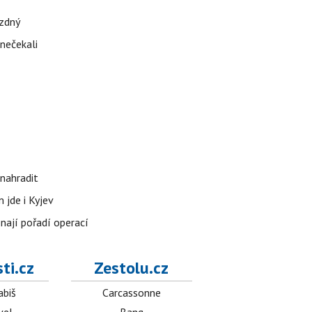
ázdný
 nečekali
nahradit
 jde i Kyjev
znají pořadí operací
ti.cz
Zestolu.cz
abiš
Carcassonne