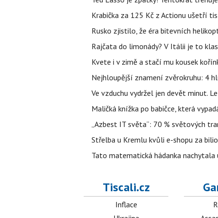
Krabička za 125 Kč z Actionu ušetří tis
Rusko zjistilo, že éra bitevních helikopt
Rajčata do limonády? V Itálii je to klas
Kvete i v zimě a stačí mu kousek kořín
Nejhloupější znamení zvěrokruhu: 4 hl
Ve vzduchu vydržel jen devět minut. L
Maličká knížka po babičce, která vypad
„Azbest IT světa“: 70 % světových tra
Střelba u Kremlu kvůli e-shopu za bilio
Tato matematická hádanka nachytala už t
Tiscali.cz
Ga
Inflace
R