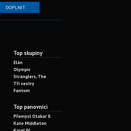
DOPLNIT
Top skupiny
Elán
Olympic
Stranglers, The
Tři sestry
Fantom
Top panovníci
Přemysl Otakar II.
Kate Middleton
Karel IV.