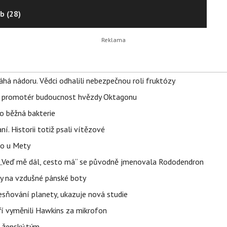
b (28)
áhá nádoru. Vědci odhalili nebezpečnou roli fruktózy
l promotér budoucnost hvězdy Oktagonu
o běžná bakterie
aní. Historii totiž psali vítězové
lo u Mety
eň „Veď mě dál, cesto má“ se původně jmenovala Rododendron
y na vzdušné pánské boty
sňování planety, ukazuje nová studie
eří vyměnili Hawkins za mikrofon
e ženský tým