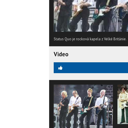
Status Quo je rocková kapela z Velké Británie.
Video