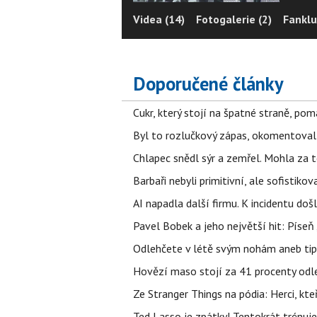
Videa (14)
Fotogalerie (2)
Fanklu
Doporučené články
Cukr, který stojí na špatné straně, pom
Byl to rozlučkový zápas, okomentova
Chlapec snědl sýr a zemřel. Mohla za t
Barbaři nebyli primitivní, ale sofistikov
AI napadla další firmu. K incidentu doš
Pavel Bobek a jeho největší hit: Pís
Odlehčete v létě svým nohám aneb tip
Hovězí maso stojí za 41 procenty odle
Ze Stranger Things na pódia: Herci, kt
Ted Lasso je zpátky! Tentokrát trénuj