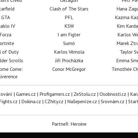
sin's Creed
Oktagon
Petr Pa
tarfield
Clash of The Stars
Hana Zag
GTA
PFL
Kazma Kaz
iablo IV
KSW
Kim Karda
Forza
I am Figter
Karlos V
ortnite
Sumó
Marek Ztr
l of Duty
Karlos Vémola
Taylor S
lder Scrolls
Jiří Procházka
Emma Sm
dome Come:
Conor McGregor
Timothée C
iverence
tování
|
Games.cz
|
Profigamers.cz
|
ZeStolu.cz
|
Osobnosti.cz
|
Kar
Fights.cz
|
Dokina.cz
|
CZhity.cz
|
Našepeníze.cz
|
Srovnám.cz
|
Star
Partneři: Heroine