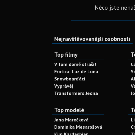
Něco jste nenaš
Nejnavštěvovanější osobnosti
Top filmy
T
V tom domě straší!
C
Erótica: Luz de Luna
S
Snowboarďáci
A
Vyprávěj
V
Transformers Jedna
J
Top modelé
T
Jana Marečková
L
Dominika Mesarošová
C
Kim Kardashian
T