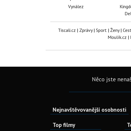
Vynález
King
Del
Tiscali.cz
|
Zprávy
|
Sport
|
Ženy
|
Ces
Moulík.cz
|
Něco jste nenaš
Nejnavštěvovanější osobnosti
Top filmy
T