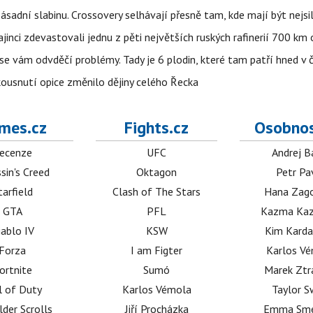
sadní slabinu. Crossovery selhávají přesně tam, kde mají být nejsil
ajinci zdevastovali jednu z pěti největších ruských rafinerií 700 km 
se vám odvděčí problémy. Tady je 6 plodin, které tam patří hned v 
 kousnutí opice změnilo dějiny celého Řecka
mes.cz
Fights.cz
Osobnos
ecenze
UFC
Andrej B
sin's Creed
Oktagon
Petr Pa
tarfield
Clash of The Stars
Hana Zag
GTA
PFL
Kazma Kaz
iablo IV
KSW
Kim Karda
Forza
I am Figter
Karlos V
ortnite
Sumó
Marek Ztr
l of Duty
Karlos Vémola
Taylor S
lder Scrolls
Jiří Procházka
Emma Sm