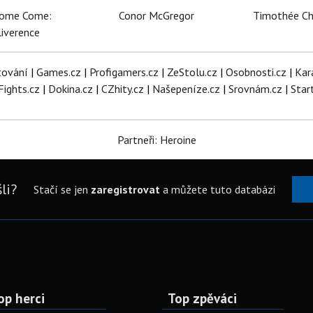
dome Come:
Conor McGregor
Timothée C
iverence
tování
|
Games.cz
|
Profigamers.cz
|
ZeStolu.cz
|
Osobnosti.cz
|
Kar
Fights.cz
|
Dokina.cz
|
CZhity.cz
|
Našepeníze.cz
|
Srovnám.cz
|
Star
Partneři: Heroine
li?
Stačí se jen
zaregistrovat
a můžete tuto databázi
op herci
Top zpěváci