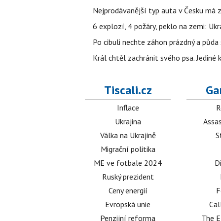
Nejprodávanější typ auta v Česku má zá
6 explozí, 4 požáry, peklo na zemi: Ukr
Po cibuli nechte záhon prázdný a půda 
Král chtěl zachránit svého psa. Jediné
Tiscali.cz
Ga
Inflace
R
Ukrajina
Assas
Válka na Ukrajině
S
Migrační politika
ME ve fotbale 2024
D
Ruský prezident
Ceny energií
F
Evropská unie
Cal
Penzijní reforma
The E