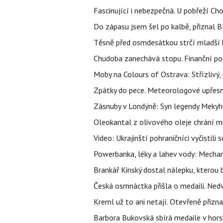
Fascinující i nebezpečná. U pobřeží Ch
Do zápasu jsem šel po kalbě, přiznal
Těsně před osmdesátkou strčí mladší k
Chudoba zanechává stopu. Finanční pot
Moby na Colours of Ostrava: Střízlivý, 
Zpátky do pece. Meteorologové upřesn
Zásnuby v Londýně: Syn legendy Mekyho
Oleokantal z olivového oleje chrání m
Video: Ukrajinští pohraničníci vyčistil
Powerbanka, léky a lahev vody: Mechani
Brankář Kinský dostal nálepku, kterou
Česká osmnáctka přišla o medaili. Ned
Kreml už to ani netají. Otevřeně přizna
Barbora Bukovská sbírá medaile v horské