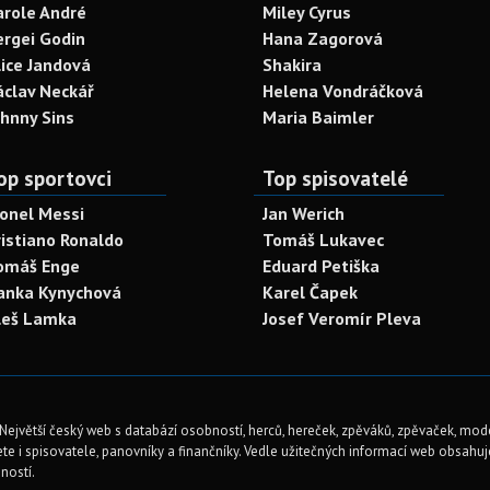
arole André
Miley Cyrus
ergei Godin
Hana Zagorová
lice Jandová
Shakira
áclav Neckář
Helena Vondráčková
ohnny Sins
Maria Baimler
op sportovci
Top spisovatelé
ionel Messi
Jan Werich
ristiano Ronaldo
Tomáš Lukavec
omáš Enge
Eduard Petiška
anka Kynychová
Karel Čapek
leš Lamka
Josef Veromír Pleva
Největší český web s databází osobností, herců, hereček, zpěváků, zpěvaček, mod
te i spisovatele, panovníky a finančníky. Vedle užitečných informací web obsahuje 
ností.