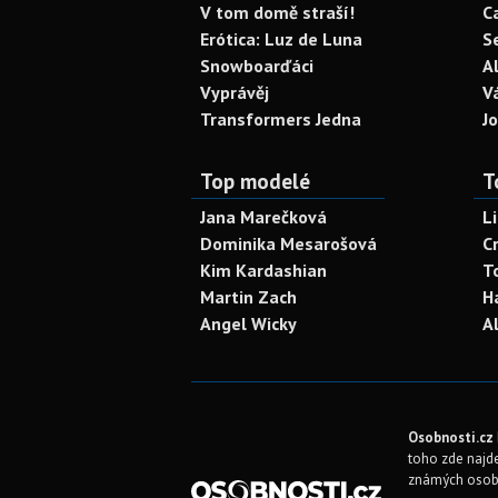
V tom domě straší!
C
Erótica: Luz de Luna
S
Snowboarďáci
A
Vyprávěj
V
Transformers Jedna
J
Top modelé
T
Jana Marečková
L
Dominika Mesarošová
C
Kim Kardashian
T
Martin Zach
H
Angel Wicky
A
Osobnosti.cz
toho zde najde
známých osob