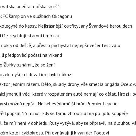
orvatska udeřila mořská smršť
 BKFC šampion ve službách Oktagonu
olegyně do kapsy. Nejkrásnější outfity Jany Švandové berou dech
íže zrychlují stárnutí mozku
mokrý od deště, a přesto přichystal nejlepší večer festivalu
ili předpověď počasí na víkend
 Žbirky oznámil, že se žení
ozek myší, u lidí zatím chybí důkaz
i sektor jedním rázem. Dělo, sklady, drony, vše smetla brigáda Ocelov
ci jmenují věci, které v rozpáleném autě nemají co dělat. Hrozí i p
 by si možná nepřál. Nejsebevědomější hráč Premier League
věd popsal 15 minut, kdy se týmu zhroutila hra po gólu soupeře
l, že mír není v dohledu. Rusy vyzývá, aby se připravili na dlouhou v
m kole i cyklokrosu. Přirovnávají ji k van der Poelovi