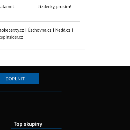
halamet
Jízdenky, prosím!
aoketexty.cz
|
Úschovna.cz
|
Nedd.cz
|
tupInsider.cz
DOPLNIT
Top skupiny