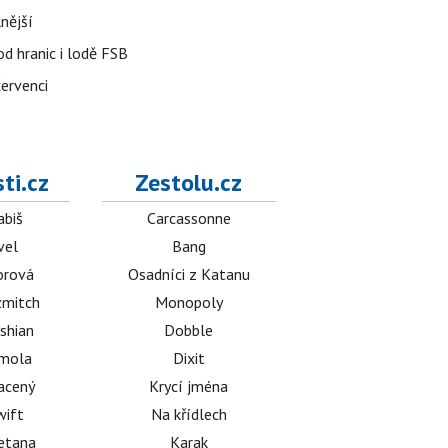
nější
od hranic i lodě FSB
červenci
ti.cz
Zestolu.cz
abiš
Carcassonne
vel
Bang
orová
Osadníci z Katanu
mitch
Monopoly
shian
Dobble
émola
Dixit
acený
Krycí jména
wift
Na křídlech
etana
Karak