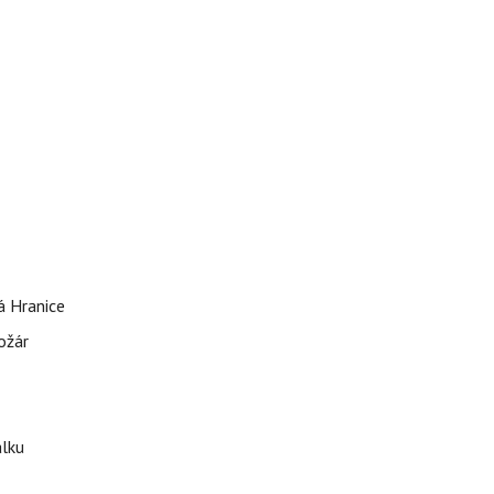
á Hranice
ožár
álku