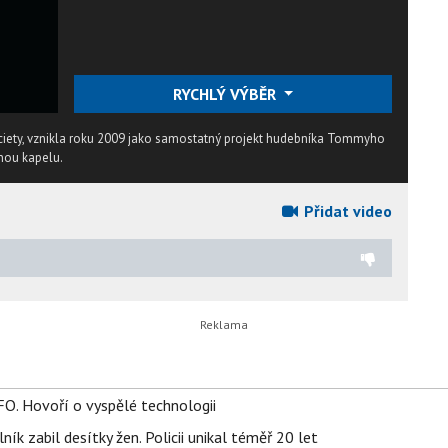
RYCHLÝ VÝBĚR
ciety, vznikla roku 2009 jako samostatný projekt hudebníka Tommyho
nou kapelu.
Přidat video
FO. Hovoří o vyspělé technologii
ík zabil desítky žen. Policii unikal téměř 20 let