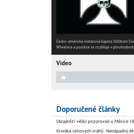
Česko-americká metalová kapela Stillborn So
Wheelera a posléze se rozšiřuje v plnohodnot
Video
Doporučené články
Ukrajinští vědci pozorovali u Měsíce U
Kronika sériových vrahů: Nenápadný děln