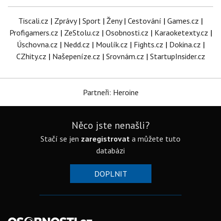
Tiscali.cz
|
Zprávy
|
Sport
|
Ženy
|
Cestování
|
Games.cz
|
Profigamers.cz
|
ZeStolu.cz
|
Osobnosti.cz
|
Karaoketexty.cz
|
Úschovna.cz
|
Nedd.cz
|
Moulík.cz
|
Fights.cz
|
Dokina.cz
|
CZhity.cz
|
Našepeníze.cz
|
Srovnám.cz
|
StartupInsider.cz
Partneři: Heroine
Něco jste nenašli?
Stačí se jen
zaregistrovat
a můžete tuto
databázi
DOPLNIT