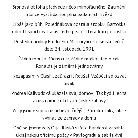
Srpnová obloha předvede něco mimořádného. Zatmění
Slunce vystřídá noc plná padajících hvězd
Líbáš jako bůh: Poledňáková dostala stopku, Bartoška
odmítl sportovat a ústřední píseň, která film přerostla
Poslední hodiny Freddieho Mercuryho: Co se skutečně
dělo 24. listopadu 1991
Žádná mouka, žádný cukr, žádné mléko, jídelníček
Ronalda je záměrně jednotvárný
Nezápasím v Clashi, zdůraznil Roušal. Vzápětí se ozval
Sivák
Andrea Kalivodová ukázala svůj domov: Tak bydlí jedna
z nejznámějších tváří české zábavy
Vosy jsou v srpnu nejnebezpečnější: Přírodní triky, jak je
vyhnat ze zahrady a domu
Obě se jmenovaly Olja. Ruská střela Banderol zasáhla
ukrajinskou třídírnu pošty v Pavlogradu a zabila dvě