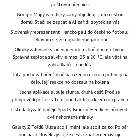
poštovní úřednice
Google Mapy vám brzy samy objednají jídlo cestou
domů. Stačí se zeptat a AI zařídí zbytek za vás
Slovenský reprezentant Hancko pálí do českého fotbalu:
Obávám se, že dopadneme jako oni
Okurky zalévané studenou vodou zhořknou do týdne.
Správná teplota zálivky je mezi 25 a 28 °C, ale většina
zahrádkářů to nedělá
Táta pochoval předčasně narozenou dceru a políbil ji na
čelo. Její reakce ho dostala na kolena
Jedna aplikace slibuje slunce, druhá déšť. Proč se
předpovědi počasí v telefonu tak liší a která má pravdu
Ostuda bývalé naděje Sparty. Brankář Heerkens předvedl
dvě nehorázné minely
Galaxy Z Fold8 Ultra stojí jmění, ale stojí za to. Po pár
hodinách člověk zjistí, že cesta zpátky neexistuje