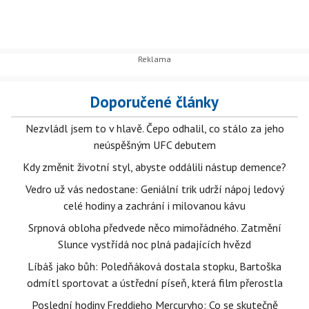
Doporučené články
Nezvládl jsem to v hlavě. Čepo odhalil, co stálo za jeho
neúspěšným UFC debutem
Kdy změnit životní styl, abyste oddálili nástup demence?
Vedro už vás nedostane: Geniální trik udrží nápoj ledový
celé hodiny a zachrání i milovanou kávu
Srpnová obloha předvede něco mimořádného. Zatmění
Slunce vystřídá noc plná padajících hvězd
Líbáš jako bůh: Poledňáková dostala stopku, Bartoška
odmítl sportovat a ústřední píseň, která film přerostla
Poslední hodiny Freddieho Mercuryho: Co se skutečně