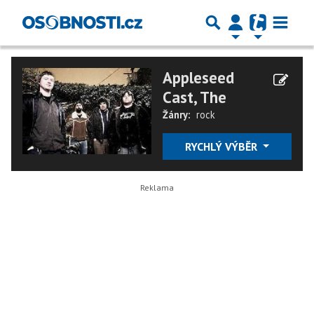
Appleseed
Cast, The
Žánry:
rock
RYCHLÝ VÝBĚR