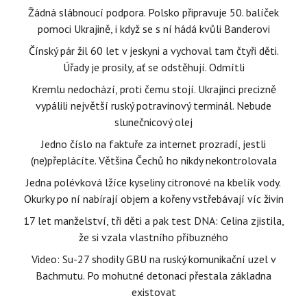
Žádná slábnoucí podpora. Polsko připravuje 50. balíček
pomoci Ukrajině, i když se s ní hádá kvůli Banderovi
Čínský pár žil 60 let v jeskyni a vychoval tam čtyři děti.
Úřady je prosily, ať se odstěhují. Odmítli
Kremlu nedochází, proti čemu stojí. Ukrajinci precizně
vypálili největší ruský potravinový terminál. Nebude
slunečnicový olej
Jedno číslo na faktuře za internet prozradí, jestli
(ne)přeplácíte. Většina Čechů ho nikdy nekontrolovala
Jedna polévková lžíce kyseliny citronové na kbelík vody.
Okurky po ní nabírají objem a kořeny vstřebávají víc živin
17 let manželství, tři děti a pak test DNA: Celina zjistila,
že si vzala vlastního příbuzného
Video: Su-27 shodily GBU na ruský komunikační uzel v
Bachmutu. Po mohutné detonaci přestala základna
existovat