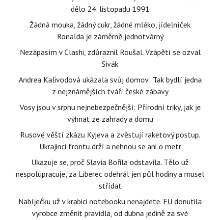
dělo 24. listopadu 1991
Žádná mouka, žádný cukr, žádné mléko, jídelníček
Ronalda je záměrně jednotvárný
Nezápasím v Clashi, zdůraznil Roušal. Vzápětí se ozval
Sivák
Andrea Kalivodová ukázala svůj domov: Tak bydlí jedna
z nejznámějších tváří české zábavy
Vosy jsou v srpnu nejnebezpečnější: Přírodní triky, jak je
vyhnat ze zahrady a domu
Rusové věští zkázu Kyjeva a zvěstují raketový postup.
Ukrajinci frontu drží a nehnou se ani o metr
Ukazuje se, proč Slavia Bořila odstavila. Tělo už
nespolupracuje, za Liberec odehrál jen půl hodiny a musel
střídat
Nabíječku už v krabici notebooku nenajdete. EU donutila
výrobce změnit pravidla, od dubna jedině za své