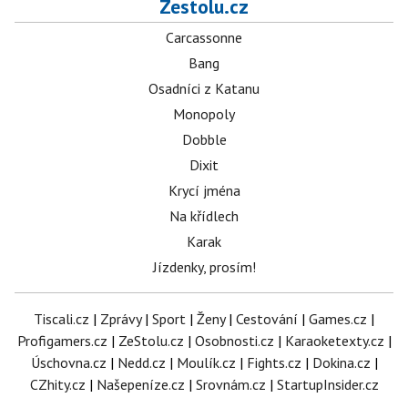
Zestolu.cz
Carcassonne
Bang
Osadníci z Katanu
Monopoly
Dobble
Dixit
Krycí jména
Na křídlech
Karak
Jízdenky, prosím!
Tiscali.cz
|
Zprávy
|
Sport
|
Ženy
|
Cestování
|
Games.cz
|
Profigamers.cz
|
ZeStolu.cz
|
Osobnosti.cz
|
Karaoketexty.cz
|
Úschovna.cz
|
Nedd.cz
|
Moulík.cz
|
Fights.cz
|
Dokina.cz
|
CZhity.cz
|
Našepeníze.cz
|
Srovnám.cz
|
StartupInsider.cz