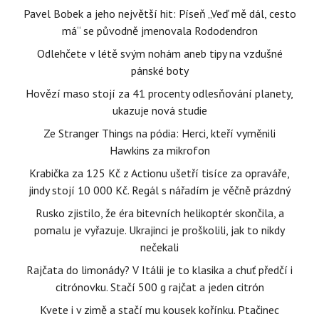
Pavel Bobek a jeho největší hit: Píseň „Veď mě dál, cesto
má“ se původně jmenovala Rododendron
Odlehčete v létě svým nohám aneb tipy na vzdušné
pánské boty
Hovězí maso stojí za 41 procenty odlesňování planety,
ukazuje nová studie
Ze Stranger Things na pódia: Herci, kteří vyměnili
Hawkins za mikrofon
Krabička za 125 Kč z Actionu ušetří tisíce za opraváře,
jindy stojí 10 000 Kč. Regál s nářadím je věčně prázdný
Rusko zjistilo, že éra bitevních helikoptér skončila, a
pomalu je vyřazuje. Ukrajinci je proškolili, jak to nikdy
nečekali
Rajčata do limonády? V Itálii je to klasika a chuť předčí i
citrónovku. Stačí 500 g rajčat a jeden citrón
Kvete i v zimě a stačí mu kousek kořínku. Ptačinec