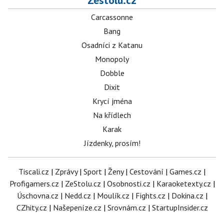
Zestolu.cz
Carcassonne
Bang
Osadníci z Katanu
Monopoly
Dobble
Dixit
Krycí jména
Na křídlech
Karak
Jízdenky, prosím!
Tiscali.cz
|
Zprávy
|
Sport
|
Ženy
|
Cestování
|
Games.cz
|
Profigamers.cz
|
ZeStolu.cz
|
Osobnosti.cz
|
Karaoketexty.cz
|
Úschovna.cz
|
Nedd.cz
|
Moulík.cz
|
Fights.cz
|
Dokina.cz
|
CZhity.cz
|
Našepeníze.cz
|
Srovnám.cz
|
StartupInsider.cz