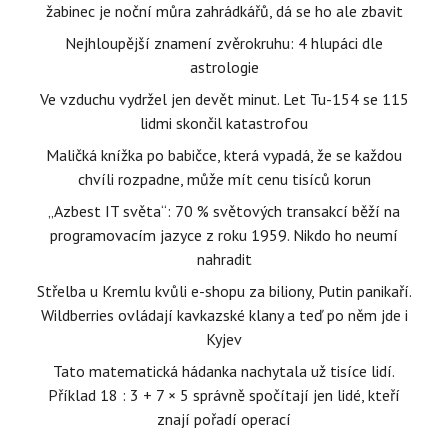
žabinec je noční můra zahrádkářů, dá se ho ale zbavit
Nejhloupější znamení zvěrokruhu: 4 hlupáci dle
astrologie
Ve vzduchu vydržel jen devět minut. Let Tu-154 se 115
lidmi skončil katastrofou
Maličká knížka po babičce, která vypadá, že se každou
chvíli rozpadne, může mít cenu tisíců korun
„Azbest IT světa“: 70 % světových transakcí běží na
programovacím jazyce z roku 1959. Nikdo ho neumí
nahradit
Střelba u Kremlu kvůli e-shopu za biliony, Putin panikaří.
Wildberries ovládají kavkazské klany a teď po něm jde i
Kyjev
Tato matematická hádanka nachytala už tisíce lidí.
Příklad 18 : 3 + 7 × 5 správně spočítají jen lidé, kteří
znají pořadí operací