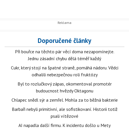
Doporučené články
Při bouřce na těchto pár věcí doma nezapomínejte.
Jednu zásadní chybu dělá téměř každý
Cukr, který stojí na špatné straně, pomáhá nádoru. Vědci
odhalili nebezpečnou roli fruktózy
Byl to rozlučkový zápas, okomentoval promotér
budoucnost hvězdy Oktagonu
Chlapec snědl sýr a zemřel. Mohla za to běžná bakterie
Barbaři nebyli primitivní, ale sofistikovaní. Historii totiž
psali vítězové
AI napadla další firmu. K incidentu došlo u Mety