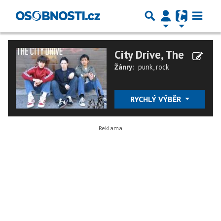
City Drive, The
Žánry:
punk
,
rock
RYCHLÝ VÝBĚR