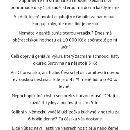
Zapomeňte na strouhanku i housku. Sekaná drží
pohromadě díky 1 přísadě, kterou má doma každý řezník
5 kódů, které uvolní gigabajty v Gmailu za pár minut.
Fungují roky, ale moc lidí je nezná
Nemáte v garáži tuhle starou vrtačku? Dnes má
sběratelskou hodnotu až 10 000 Kč a sběratelé po ní
lační
Češi objevili geniální výluh, který zachrání schnoucí listy
okurek. Surovina na něj stojí 5 Kč
Ani Chorvatsko, ani Itálie. Češi si letos zamilovali novou
evropskou destinaci, kde je o 45 % méně lidí a o 40 %
levněji
Nepochopitelná chyba seniorek s barvou vlasů. Dělají ji
každé 3 týdny a přidávají si tím 5 let
Kolik si v Německu vydělá uklízečka kuchyně v hotelu za
6 hodin denně? Ta částka vás dostane
Lidé vůbec neví, jestli ve vedrech nosit bílé nebo černé