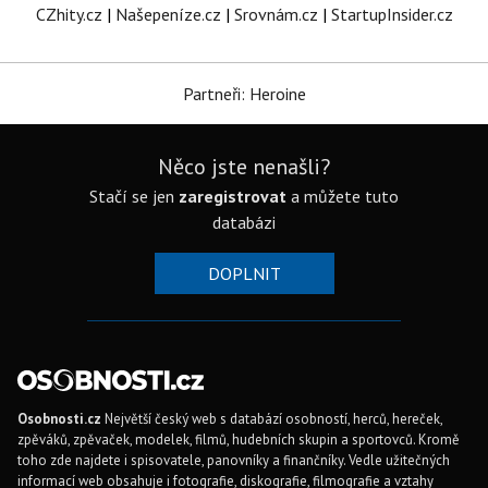
CZhity.cz
|
Našepeníze.cz
|
Srovnám.cz
|
StartupInsider.cz
Partneři: Heroine
Něco jste nenašli?
Stačí se jen
zaregistrovat
a můžete tuto
databázi
DOPLNIT
Osobnosti.cz
Největší český web s databází osobností, herců, hereček,
zpěváků, zpěvaček, modelek, filmů, hudebních skupin a sportovců. Kromě
toho zde najdete i spisovatele, panovníky a finančníky. Vedle užitečných
informací web obsahuje i fotografie, diskografie, filmografie a vztahy