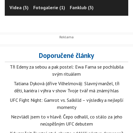
Videa (3)
Fotogalerie (1)
Fanklub (3)
Doporučené články
Tři Edeny za sebou a pak postel: Ewa Farna se pochlubila
svým rituálem
Tatiana Dyková (dříve Vilhelmová): Slavný manžel, tři
děti, kariéra i výhra v show Tvoje tvář má známý hlas
UFC Fight Night: Gamrot vs. Salkilld – výsledky a nejlepší
momenty
Nezvládl jsem to v hlavě. Čepo odhalil, co stálo za jeho
neúspěšným UFC debutem