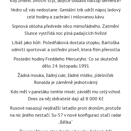
Kdy změnit životní styl, abyste oddálili nástup demence?
Vedro už vás nedostane: Geniální trik udrží nápoj ledový
celé hodiny a zachrání i milovanou kávu
Srpnová obloha předvede něco mimořádného. Zatmění
Slunce vystřídá noc plná padajících hvězd
Líbáš jako bůh: Poledňáková dostala stopku, Bartoška
odmítl sportovat a ústřední píseň, která film přerostla
Poslední hodiny Freddieho Mercuryho: Co se skutečně
dělo 24. listopadu 1991
Žádná mouka, žádný cukr, žádné mléko, jídelníček
Ronalda je záměrně jednotvárný
Kdo měl v paneláku tenhle mixér, záviděl mu celý vchod.
Dnes za něj sběratelé dají až 8 000 Kč
Rusové nasazují nejdražší letadlo proti dronům, protože
na nic jiného nestačí. Su-57 v nové konfiguraci stačí radar
„Bělka“