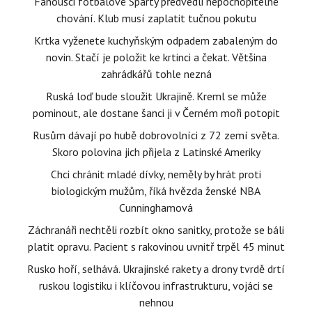
Fanoušci fotbalové Sparty předvedli nepochopitelné
chování. Klub musí zaplatit tučnou pokutu
Krtka vyženete kuchyňským odpadem zabaleným do
novin. Stačí je položit ke krtinci a čekat. Většina
zahrádkářů tohle nezná
Ruská loď bude sloužit Ukrajině. Kreml se může
pominout, ale dostane šanci ji v Černém moři potopit
Rusům dávají po hubě dobrovolníci z 72 zemí světa.
Skoro polovina jich přijela z Latinské Ameriky
Chci chránit mladé dívky, neměly by hrát proti
biologickým mužům, říká hvězda ženské NBA
Cunninghamová
Záchranáři nechtěli rozbít okno sanitky, protože se báli
platit opravu. Pacient s rakovinou uvnitř trpěl 45 minut
Rusko hoří, selhává. Ukrajinské rakety a drony tvrdě drtí
ruskou logistiku i klíčovou infrastrukturu, vojáci se
nehnou