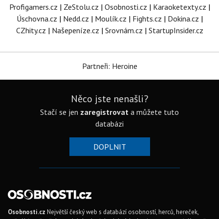
Profigamers.cz
|
ZeStolu.cz
|
Osobnosti.cz
|
Karaoketexty.cz
|
Úschovna.cz
|
Nedd.cz
|
Moulík.cz
|
Fights.cz
|
Dokina.cz
|
CZhity.cz
|
Našepeníze.cz
|
Srovnám.cz
|
StartupInsider.cz
Partneři: Heroine
Něco jste nenašli?
Stačí se jen
zaregistrovat
a můžete tuto
databázi
DOPLNIT
Osobnosti.cz
Největší český web s databází osobností, herců, hereček,