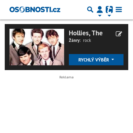
Hollies, The
Žánry:
rock
RYCHLÝ VÝBĚR