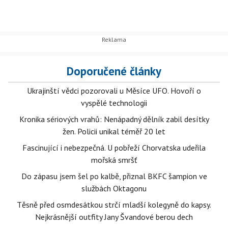
Doporučené články
Ukrajinští vědci pozorovali u Měsíce UFO. Hovoří o
vyspělé technologii
Kronika sériových vrahů: Nenápadný dělník zabil desítky
žen. Policii unikal téměř 20 let
Fascinující i nebezpečná. U pobřeží Chorvatska udeřila
mořská smršť
Do zápasu jsem šel po kalbě, přiznal BKFC šampion ve
službách Oktagonu
Těsně před osmdesátkou strčí mladší kolegyně do kapsy.
Nejkrásnější outfity Jany Švandové berou dech