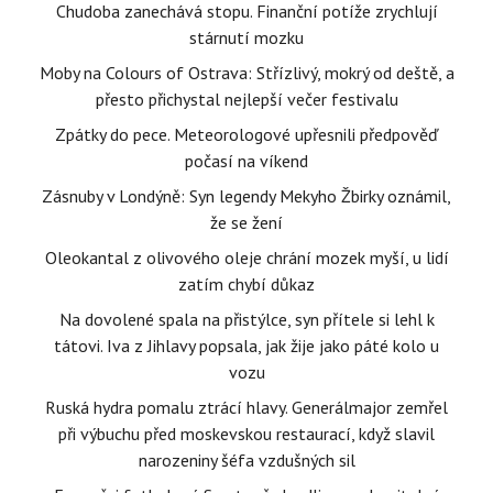
Chudoba zanechává stopu. Finanční potíže zrychlují
stárnutí mozku
Moby na Colours of Ostrava: Střízlivý, mokrý od deště, a
přesto přichystal nejlepší večer festivalu
Zpátky do pece. Meteorologové upřesnili předpověď
počasí na víkend
Zásnuby v Londýně: Syn legendy Mekyho Žbirky oznámil,
že se žení
Oleokantal z olivového oleje chrání mozek myší, u lidí
zatím chybí důkaz
Na dovolené spala na přistýlce, syn přítele si lehl k
tátovi. Iva z Jihlavy popsala, jak žije jako páté kolo u
vozu
Ruská hydra pomalu ztrácí hlavy. Generálmajor zemřel
při výbuchu před moskevskou restaurací, když slavil
narozeniny šéfa vzdušných sil