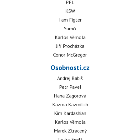
PFL
KSW
I am Figter
Sumó
Karlos Vémola
Jiří Procházka
Conor McGregor
Osobnosti.cz
Andrej Babiš
Petr Pavel
Hana Zagorová
Kazma Kazmitch
Kim Kardashian
Karlos Vémola
Marek Ztracený
Taylor Swift