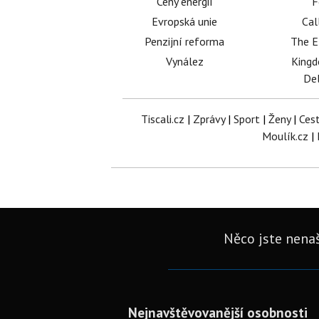
Ceny energií
F
Evropská unie
Cal
Penzijní reforma
The E
Vynález
King
Del
Tiscali.cz
|
Zprávy
|
Sport
|
Ženy
|
Ces
Moulík.cz
|
Něco jste nenaš
Nejnavštěvovanější osobnosti