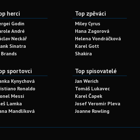
op herci
Top zpěváci
ergei Godin
Miley Cyrus
arole André
Hana Zagorová
áclav Neckář
Helena Vondráčková
rank Sinatra
Karel Gott
. Brands
Shakira
op sportovci
Top spisovatelé
anka Kynychová
Jan Werich
ristiano Ronaldo
Tomáš Lukavec
ionel Messi
Karel Čapek
leš Lamka
Josef Veromír Pleva
ana Mandlíková
Joanne Rowling