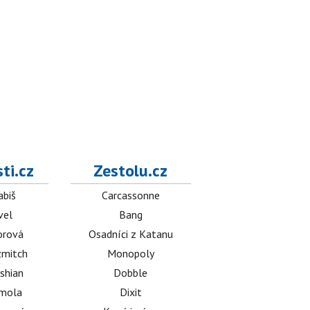
ti.cz
Zestolu.cz
abiš
Carcassonne
vel
Bang
orová
Osadníci z Katanu
mitch
Monopoly
shian
Dobble
émola
Dixit