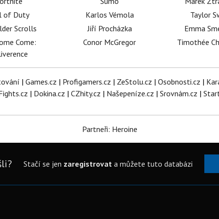
ortnite
Sumó
Marek Ztr
l of Duty
Karlos Vémola
Taylor S
lder Scrolls
Jiří Procházka
Emma Sm
dome Come:
Conor McGregor
Timothée C
iverence
tování
|
Games.cz
|
Profigamers.cz
|
ZeStolu.cz
|
Osobnosti.cz
|
Kar
Fights.cz
|
Dokina.cz
|
CZhity.cz
|
Našepeníze.cz
|
Srovnám.cz
|
Star
Partneři: Heroine
li?
Stačí se jen
zaregistrovat
a můžete tuto databázi