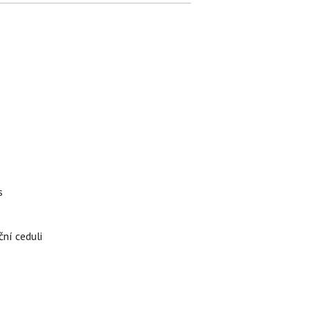
s
ční ceduli