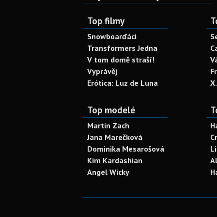
Top filmy
T
Snowboarďáci
S
Transformers Jedna
C
V tom domě straší!
V
Vyprávěj
F
Erótica: Luz de Luna
X
Top modelé
T
Martin Zach
H
Jana Marečková
C
Dominika Mesarošová
L
Kim Kardashian
A
Angel Wicky
H