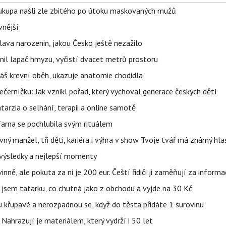
Soukupa našli zle zbitého po útoku maskovaných mužů
vnější
lava narozenin, jakou Česko ještě nezažilo
nil lapač hmyzu, vyčistí dvacet metrů prostoru
váš krevní oběh, ukazuje anatomie chodidla
černíčku: Jak vznikl pořad, který vychoval generace českých dětí
Katarzia o selhání, terapii a online samotě
Farna se pochlubila svým rituálem
ný manžel, tři děti, kariéra i výhra v show Tvoje tvář má známý hla
– výsledky a nejlepší momenty
ě, ale pokuta za ni je 200 eur. Čeští řidiči ji zaměňují za informa
jsem tatarku, co chutná jako z obchodu a vyjde na 30 Kč
u křupavé a nerozpadnou se, když do těsta přidáte 1 surovinu
 Nahrazují je materiálem, který vydrží i 50 let