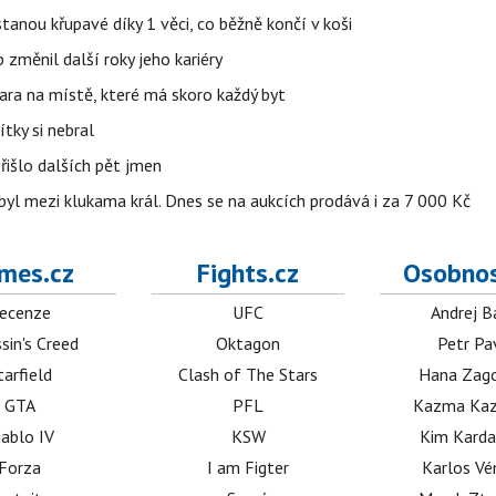
stanou křupavé díky 1 věci, co běžně končí v koši
změnil další roky jeho kariéry
jara na místě, které má skoro každý byt
tky si nebral
řišlo dalších pět jmen
byl mezi klukama král. Dnes se na aukcích prodává i za 7 000 Kč
mes.cz
Fights.cz
Osobnos
ecenze
UFC
Andrej B
sin's Creed
Oktagon
Petr Pa
tarfield
Clash of The Stars
Hana Zag
GTA
PFL
Kazma Kaz
iablo IV
KSW
Kim Karda
Forza
I am Figter
Karlos V