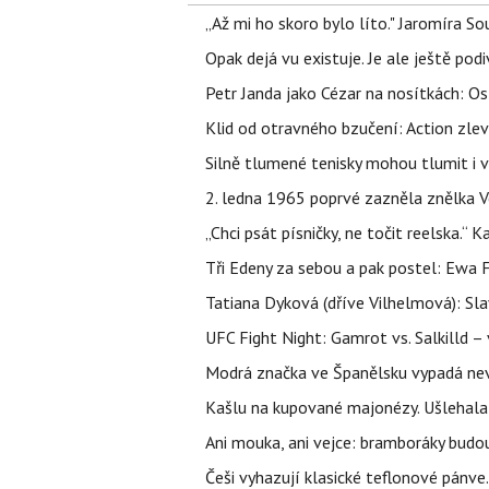
„Až mi ho skoro bylo líto." Jaromíra 
Opak dejá vu existuje. Je ale ještě podi
Petr Janda jako Cézar na nosítkách: Os
Klid od otravného bzučení: Action zlev
Silně tlumené tenisky mohou tlumit i 
2. ledna 1965 poprvé zazněla znělka Ve
„Chci psát písničky, ne točit reelska.“ 
Tři Edeny za sebou a pak postel: Ewa 
Tatiana Dyková (dříve Vilhelmová): Slav
UFC Fight Night: Gamrot vs. Salkilld 
Modrá značka ve Španělsku vypadá nevinn
Kašlu na kupované majonézy. Ušlehala 
Ani mouka, ani vejce: bramboráky budo
Češi vyhazují klasické teflonové pánve.