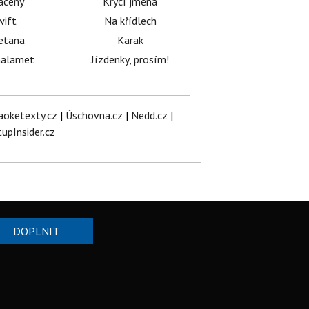
acený
Krycí jména
wift
Na křídlech
etana
Karak
halamet
Jízdenky, prosím!
aoketexty.cz
|
Úschovna.cz
|
Nedd.cz
|
tupInsider.cz
DOPLNIT