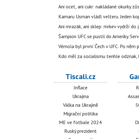
Ani ocet, ani cukr: nakládané okurky zů
Kamaru Usman vládl velteru. Jeden kop 
Ani mrazák, ani sklep: mrkev vydrží do 
Šampion UFC se pustil do Ameriky. Serví
Vémola byl první Čech v UFC. Po něm p
Kdo měl za socialismu tenhle odznak, 
Tiscali.cz
Ga
Inflace
R
Ukrajina
Assas
Válka na Ukrajině
S
Migrační politika
ME ve fotbale 2024
D
Ruský prezident