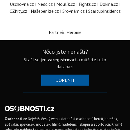
Úschovna.cz
|
Nedd.cz
|
Moulík.cz
|
Fights.cz
|
Dokina.cz
|
CZhity.cz
|
Našepeníze.cz
|
Srovnám.cz
|
StartupInsider.cz
Partneři: Heroine
Něco jste nenašli?
Stačí se jen
zaregistrovat
a můžete tuto
databázi
DOPLNIT
Osobnosti.cz
Největší český web s databází osobností, herců, hereček,
zpěváků, zpěvaček, modelek, filmů, hudebních skupin a sportovců. Kromě
toho zde najdete i spisovatele, panovníky a finančníky. Vedle užitečných