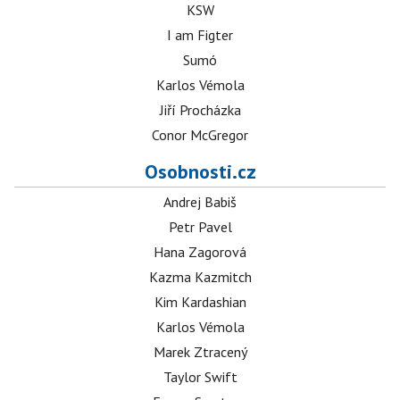
KSW
I am Figter
Sumó
Karlos Vémola
Jiří Procházka
Conor McGregor
Osobnosti.cz
Andrej Babiš
Petr Pavel
Hana Zagorová
Kazma Kazmitch
Kim Kardashian
Karlos Vémola
Marek Ztracený
Taylor Swift