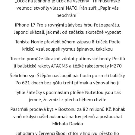
„Útok na jednoho je útok na všechny.“ Tři muslimské
velmoci stvořily vlastní NATO. Írán zuří: „Papír vás
neochrání“
iPhone 17 Pro s rovnými zády bez hrbu fotoaparátu.
Japonci ukázali, jak měl od začátku skutečně vypadat
Tenista Norrie převlékl během zápasu 8 triček. Podle
kritiků vzal soupeři rytmus špinavou taktikou
Turecko pomůže Ukrajině zdolat putinovské hordy. Posílá
jí balistické rakety ATACMS a těžké raketomety M270
Šebrleho syn Štěpán nastoupil pár hodin po smrti babičky.
Po 621 dnech bez gólu trefil přímák a věnoval ho jí
Tyhle šátečky s podmáslím plněné Nutellou jsou tak
jemné, že zmizí z plechu během chvíle
Pastrňák prodává byt v Bostonu za 82 milionů Kč. Kohák
v něm kdysi našel automat na lov jelenů a poslouchal
Michala Davida
Jahodám v červenci škodí chlór v hnojivu, přesto ho