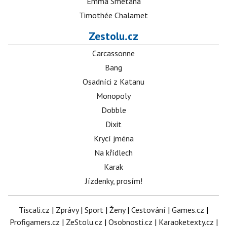
Emma Smetana
Timothée Chalamet
Zestolu.cz
Carcassonne
Bang
Osadníci z Katanu
Monopoly
Dobble
Dixit
Krycí jména
Na křídlech
Karak
Jízdenky, prosím!
Tiscali.cz
|
Zprávy
|
Sport
|
Ženy
|
Cestování
|
Games.cz
|
Profigamers.cz
|
ZeStolu.cz
|
Osobnosti.cz
|
Karaoketexty.cz
|