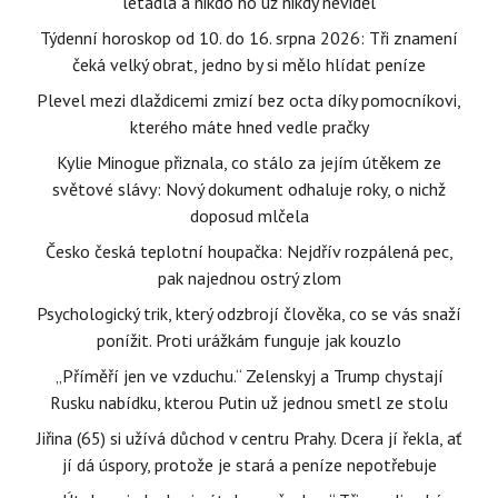
letadla a nikdo ho už nikdy neviděl
Týdenní horoskop od 10. do 16. srpna 2026: Tři znamení
čeká velký obrat, jedno by si mělo hlídat peníze
Plevel mezi dlaždicemi zmizí bez octa díky pomocníkovi,
kterého máte hned vedle pračky
Kylie Minogue přiznala, co stálo za jejím útěkem ze
světové slávy: Nový dokument odhaluje roky, o nichž
doposud mlčela
Česko česká teplotní houpačka: Nejdřív rozpálená pec,
pak najednou ostrý zlom
Psychologický trik, který odzbrojí člověka, co se vás snaží
ponížit. Proti urážkám funguje jak kouzlo
„Příměří jen ve vzduchu.“ Zelenskyj a Trump chystají
Rusku nabídku, kterou Putin už jednou smetl ze stolu
Jiřina (65) si užívá důchod v centru Prahy. Dcera jí řekla, ať
jí dá úspory, protože je stará a peníze nepotřebuje